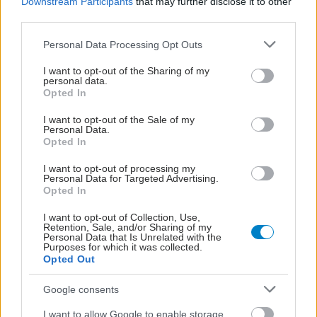
Downstream Participants
that may further disclose it to other
third parties.
Please note that this website/app uses one or more Google
Personal Data Processing Opt Outs
services and may gather and store information including but
not limited to your visit or usage behaviour. You may click to
I want to opt-out of the Sharing of my
personal data.
grant or deny consent to Google and its third-party tags to
Opted In
use your data for below specified purposes in below Google
consent section.
I want to opt-out of the Sale of my
ΣΗΜΕΡΑ ΣΤΟ IATRONET.GR
Personal Data.
Opted In
I want to opt-out of processing my
Personal Data for Targeted Advertising.
Opted In
I want to opt-out of Collection, Use,
Retention, Sale, and/or Sharing of my
Personal Data that Is Unrelated with the
Purposes for which it was collected.
Opted Out
Google consents
I want to allow Google to enable storage