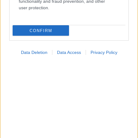
functionality and fraud prevention, and other
user protection.
CONFIRM
Data Deletion
Data Access
Privacy Policy
Δίαιτα vegan χαμηλών λιπαρών βοηθά στην απώλεια
βάρους χωρίς να μειώνεται η ποσότητα του φαγητού
[μελέτη]