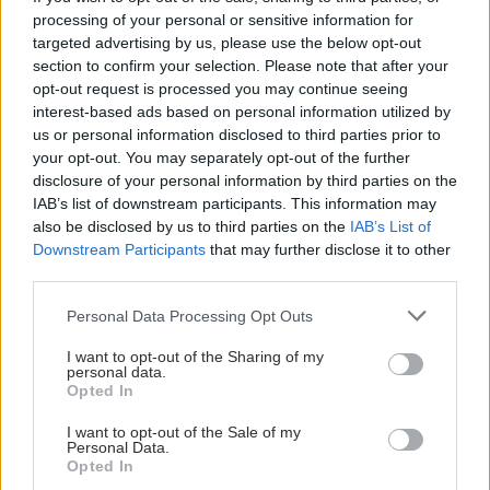
processing of your personal or sensitive information for
targeted advertising by us, please use the below opt-out
section to confirm your selection. Please note that after your
opt-out request is processed you may continue seeing
interest-based ads based on personal information utilized by
us or personal information disclosed to third parties prior to
Παρασκευή, 27 Σεπτεμβρίου 2024, 18:00
your opt-out. You may separately opt-out of the further
disclosure of your personal information by third parties on the
Τεχνητή γονιμοποίηση: Εξετάζεται παρέμβαση
IAB’s list of downstream participants. This information may
στην ανάπτυξη του εμβρύου
also be disclosed by us to third parties on the
IAB’s List of
Αυτό δεν συμβαίνει στη φυσική εγκυμοσύνη, αλλά θα
Downstream Participants
that may further disclose it to other
μπορούσε να βελτιώσει την τεχνητή γονιμοποίηση.
third parties.
Please note that this website/app uses one or more Google
Personal Data Processing Opt Outs
services and may gather and store information including but
not limited to your visit or usage behaviour. You may click to
I want to opt-out of the Sharing of my
personal data.
grant or deny consent to Google and its third-party tags to
Opted In
use your data for below specified purposes in below Google
consent section.
I want to opt-out of the Sale of my
Personal Data.
Opted In