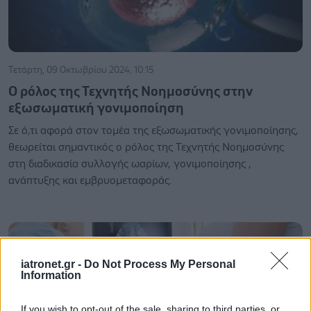
Τετάρτη, 09 Οκτωβρίου 2024, 10:15
Ο ρόλος της Τεχνητής Νοημοσύνης στην
εξωσωματική γονιμοποίηση
Σε ό,τι αφορά στον τομέα της εξωσωματικής γονιμοποίησης,
θεωρείται σημαντικός ο ρόλος της Τεχνητής Νοημοσύνης
στη διαδικασία συλλογής ωαρίων, γονιμοποίησης ,
ανάπτυξης και εμβρυομεταφοράς.
iatronet.gr -
Do Not Process My Personal
Information
If you wish to opt-out of the sale, sharing to third parties, or