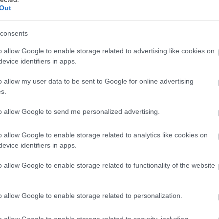
ίτη, 26 Αυγούστου 2025, 11:30
Out
ΕΣ: Κοπέλα έσωσε το κατοικίδιό της
κολουθώντας τις οδηγίες που είχε διδαχθεί
consents
το πρόγραμμα "Πρώτες Βοήθειες για
o allow Google to enable storage related to advertising like cookies on
κύλους"
evice identifiers in apps.
υ έκανε αμέσως τη λαβή αντιμετώπισης πνιγμονής που
o allow my user data to be sent to Google for online advertising
ν είχαν μάθει και συνήλθε.
s.
to allow Google to send me personalized advertising.
μπτη, 21 Αυγούστου 2025, 13:38
αγκόσμια Ημέρα Σκύλου: Ενημερωτική δράση
o allow Google to enable storage related to analytics like cookies on
τη Θεσσαλονίκη από τον ΕΕΣ
evice identifiers in apps.
ην εκδήλωση στο μετρό Αγίας Σοφίας θα γίνει ενημέρωση
o allow Google to enable storage related to functionality of the website
ι επίδειξη για το καινοτόμο πρόγραμμα εκπαίδευσης
ώτων Βοηθειών για σκύλους που υλοποιεί πανελλαδικά ο
Σ.
o allow Google to enable storage related to personalization.
o allow Google to enable storage related to security, including