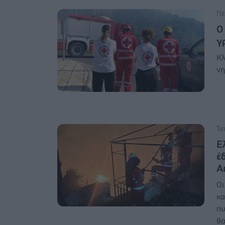
Πέ
Ο
γ
Κλ
νη
Τε
Ε
έ
Α
Οι
κα
πυ
θα