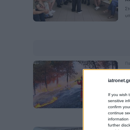
Στ
υπ
Πα
Ε
ε
iatronet.g
Ε
If you wish 
Ερ
sensitive in
επ
confirm you
continue se
information 
further disc
Πα