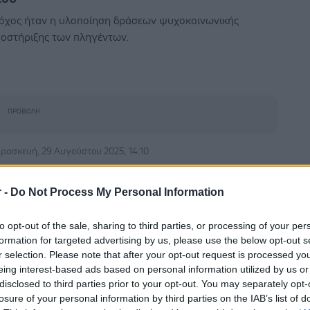
όχος ήταν η υλοποίηση δράσεων ψυχοκοινωνικής
οστήριξης των πληγέντων.
ρασκευή, 29 Αυγούστου 2025, 14:10
ΕΣ: Ξεκίνησαν οι εγγραφές για νέους
θελοντές σαμαρείτες - διασώστες σε όλη την
r -
Do Not Process My Personal Information
λλάδα
to opt-out of the sale, sharing to third parties, or processing of your per
γάζονται καθημερινά σε τοπικό, εθνικό και διεθνές
formation for targeted advertising by us, please use the below opt-out s
ίπεδο.
r selection. Please note that after your opt-out request is processed y
eing interest-based ads based on personal information utilized by us or
disclosed to third parties prior to your opt-out. You may separately opt-
losure of your personal information by third parties on the IAB’s list of
ρασκευή, 29 Αυγούστου 2025, 13:37