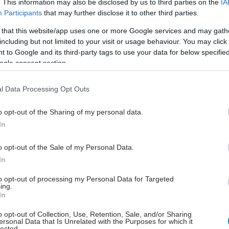
. This information may also be disclosed by us to third parties on the
IA
Participants
that may further disclose it to other third parties.
ιπλή παρουσία του Ελληνικού Σταυρού στην
9η ΔΕΘ
 that this website/app uses one or more Google services and may gath
including but not limited to your visit or usage behaviour. You may click 
ον δικό του εκθεσιακό χώρο, καθώς και με εκπροσώπηση
 to Google and its third-party tags to use your data for below specifi
ον χώρο του Υπουργείο Υγείας, ο ΕΕΣ θα πληροφορεί
ogle consent section.
υς επισκέπτες μέσα από διαδραστικές δράσεις, αλλά και
σα από πέντε εκπαιδευτικά εργαστήρια.
l Data Processing Opt Outs
o opt-out of the Sharing of my personal data.
ίτη, 26 Αυγούστου 2025, 16:14
In
ΕΣ: Τίμησε την Παγκόσμια Ημέρα Σκύλου με
εγάλη δράση στην Πλατεία Συντάγματος
o opt-out of the Sale of my Personal Data.
In
παιδευτές Πρώτων Βοηθειών για σκύλους
αγματοποίησαν δωρεάν επιδείξεις σε εκατοντάδες
to opt-out of processing my Personal Data for Targeted
λίτες.
ing.
In
o opt-out of Collection, Use, Retention, Sale, and/or Sharing
ersonal Data that Is Unrelated with the Purposes for which it
lected.