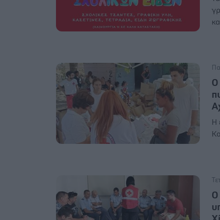
γρ
κα
Πα
Ο
π
Α
H 
Κο
Τε
Ο
υ
Χ