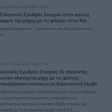
μπτη, 14 Αυγούστου 2025, 09:23
 Ελληνικός Ερυθρός Σταυρός στην πρώτη
ραμμή της μάχης με τις φλόγες στην Χίο
ιμάκια Σαμαρειτών – Διασωστών και Ψυχολόγων στο
σί.
τάρτη, 13 Αυγούστου 2025, 12:58
λληνικός Ερυθρός Σταυρός: Οι εθελοντές
δωσαν ολονύχτια μάχη με τις φλόγες -
πομάκρυνση κατοίκων με διασωστική λέμβο
 εθελοντές ενίσχυσαν το δύσκολο έργο της κατάσβεσης
ι συμμετέχοντας ενεργά στις εκκενώσεις των
ρόπληκτων περιοχών τόσο από ξηράς όσο και διά
λασσής με τη διασωστική λέμβο του Ε.Ε.Σ.