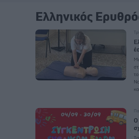
Ελληνικός Ερυθρό
Τρ
Ε
έ
Μι
στ
το
Νο
κα
Πα
Ο
σ
Τα