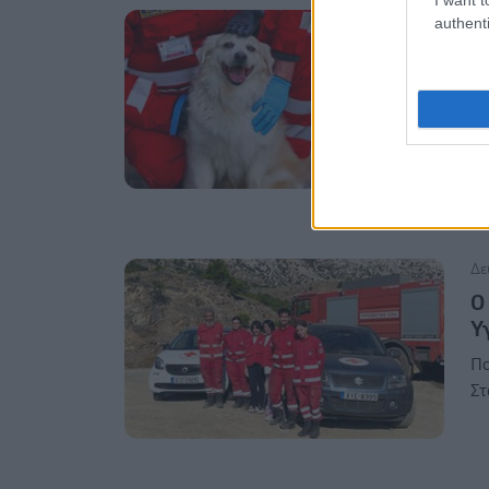
Τε
authenti
Ε
φ
Ο 
Συ
Δε
Ο
Υ
Πο
Στ