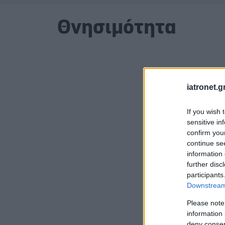
Θνησιμότητα
iatronet.g
If you wish 
sensitive in
confirm you
continue se
information 
further disc
participants
Downstream 
Please note
information 
deny consent