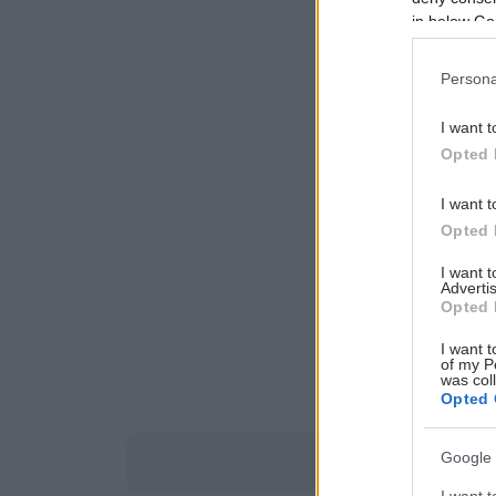
in below Go
Persona
I want t
Opted 
I want t
Opted 
I want 
Advertis
Opted 
I want t
of my P
was col
Opted 
Google 