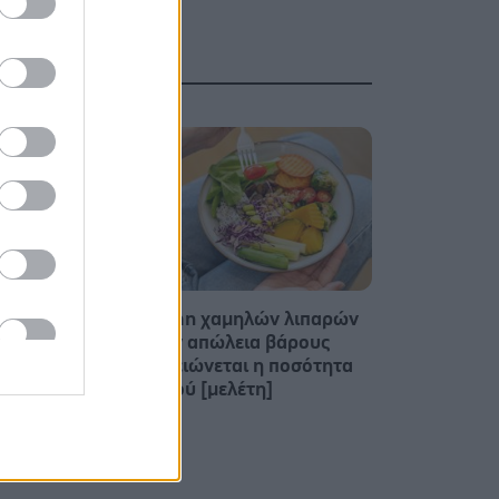
'Σε
Δίαιτα vegan χαμηλών λιπαρών
είο θα
βοηθά στην απώλεια βάρους
μέτρα
χωρίς να μειώνεται η ποσότητα
του φαγητού [μελέτη]