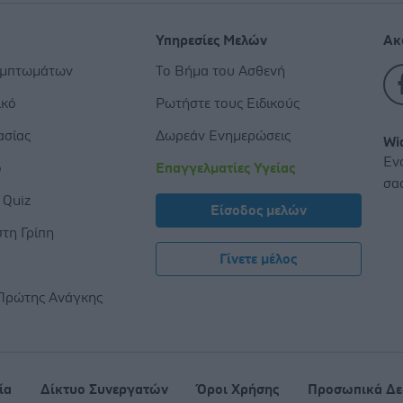
Υπηρεσίες Μελών
Ακ
υμπτωμάτων
Το Βήμα του Ασθενή
ικό
Ρωτήστε τους Ειδικούς
ασίας
Δωρεάν Ενημερώσεις
Wi
Εν
ο
Επαγγελματίες Υγείας
σα
 Quiz
Είσοδος μελών
τη Γρίπη
Γίνετε μέλος
ς
Πρώτης Ανάγκης
ία
Δίκτυο Συνεργατών
Όροι Χρήσης
Προσωπικά Δε