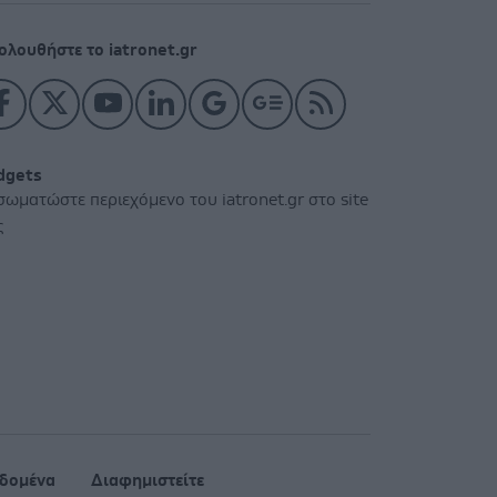
ολουθήστε το iatronet.gr
dgets
σωματώστε περιεχόμενο του iatronet.gr στο site
ς
δομένα
Διαφημιστείτε