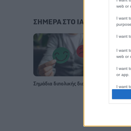
I want t
web or d
I want t
ΣΗΜΕΡΑ ΣΤΟ IATRONET.GR
purpose
I want 
I want t
web or d
I want t
or app.
Σημάδια διπολικής διαταραχής
Φυτικέ
I want t
I want t
authenti