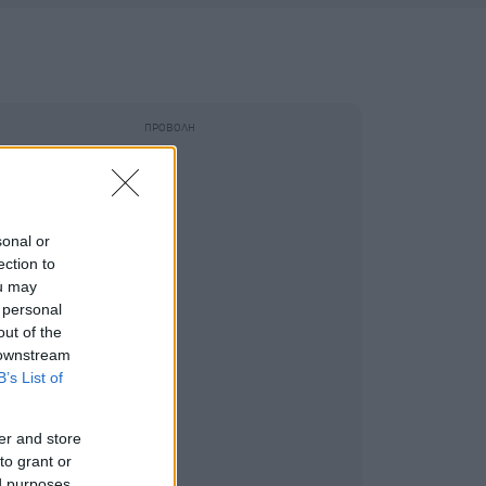
sonal or
ection to
ou may
 personal
out of the
 downstream
B’s List of
er and store
to grant or
ed purposes