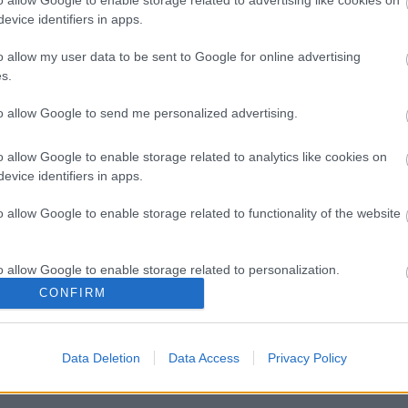
o allow Google to enable storage related to advertising like cookies on
evice identifiers in apps.
o allow my user data to be sent to Google for online advertising
s.
to allow Google to send me personalized advertising.
o allow Google to enable storage related to analytics like cookies on
evice identifiers in apps.
o allow Google to enable storage related to functionality of the website
ς ίνες και οι μορφές τους
Αδ. Γεωργιάδης στη Ρόδο: '
o allow Google to enable storage related to personalization.
ενάμιση χρόνο, το νοσοκομ
CONFIRM
είναι καινούργιο''- 'Αμεσα 
o allow Google to enable storage related to security, including
για την αντιμετώπιση των
cation functionality and fraud prevention, and other user protection.
σοβαρών ελλείψεων
προσωπικού
Data Deletion
Data Access
Privacy Policy