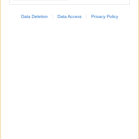
Η παχυσαρκία ξεκινά
από τον εγκέφαλο;
Data Deletion
Data Access
Privacy Policy
ΔΕΙΤΕ ΕΠΙΣΗΣ