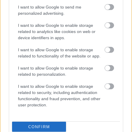
Καύσωνας,
I want to allow Google to send me
αντιδιαβητική αγωγή
personalized advertising.
και ενέσιμες θεραπείες
για την παχυσαρκία
I want to allow Google to enable storage
related to analytics like cookies on web or
device identifiers in apps.
Ελληνική μελέτη: Η
I want to allow Google to enable storage
παχυσαρκία των γονέων
related to functionality of the website or app.
αρκεί για να
"προβλέψει" την
I want to allow Google to enable storage
παχυσαρκία των
related to personalization.
εφήβων;
I want to allow Google to enable storage
Αγωνιστές υποδοχέα
related to security, including authentication
GLP-1: Πιθανή
functionality and fraud prevention, and other
προστασία από καρκίνο
user protection.
που σχετίζεται με την
παχυσαρκία
CONFIRM