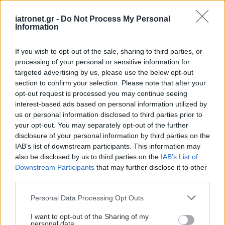
Ειδήσεις υγείας σήμερα
iatronet.gr -
Do Not Process My Personal
Information
Διευθέτηση των αποζημιώσεων των
Στρατιωτικών Ιατρών μετά από αίτημα του ΙΣΑ
If you wish to opt-out of the sale, sharing to third parties, or
processing of your personal or sensitive information for
Διαταραχή μετατραυματικού στρες: Ουσία της
targeted advertising by us, please use the below opt-out
section to confirm your selection. Please note that after your
ιατρικής κάνναβης μειώνει τους εφιάλτες
opt-out request is processed you may continue seeing
interest-based ads based on personal information utilized by
Δήμος Κασσάνδρας: Αίρεται η απαγόρευση για τη
us or personal information disclosed to third parties prior to
χρήση του νερού στη Σίβηρη
your opt-out. You may separately opt-out of the further
disclosure of your personal information by third parties on the
IAB’s list of downstream participants. This information may
also be disclosed by us to third parties on the
IAB’s List of
#TAGS
Downstream Participants
that may further disclose it to other
Παχυσαρκία
third parties.
Please note that this website/app uses one or more Google
Personal Data Processing Opt Outs
services and may gather and store information including but
Προσθέστε το iatronet.gr στο Discover
not limited to your visit or usage behaviour. You may click to
I want to opt-out of the Sharing of my
personal data.