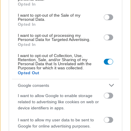
grant or deny consent to Google and its third-party tags to
Opted In
use your data for below specified purposes in below Google
consent section.
shares
I want to opt-out of the Sale of my
Personal Data.
Opted In
ΔΙΑΒΑΣΤΕ ΑΚΟΜΑ
I want to opt-out of processing my
Personal Data for Targeted Advertising.
Opted In
Προβληματισμοί
I want to opt-out of Collection, Use,
Retention, Sale, and/or Sharing of my
Personal Data that Is Unrelated with the
Purposes for which it was collected.
Opted Out
Google consents
Συνδυασμός κοιλιακής
I want to allow Google to enable storage
παχυσαρκίας και
related to advertising like cookies on web or
ανεπάρκειας βιταμίνης D
device identifiers in apps.
αυξάνει τον κίνδυνο
θνησιμότητας σε
I want to allow my user data to be sent to
ανθρώπους άνω των 50
Google for online advertising purposes.