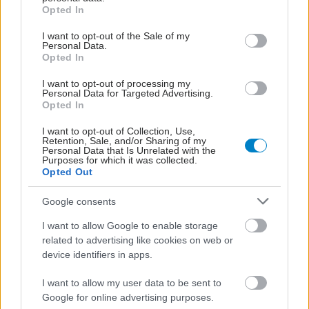
grant or deny consent to Google and its third-party tags to
Opted In
use your data for below specified purposes in below Google
consent section.
I want to opt-out of the Sale of my
Οι αόρατοι άνθρωποι
Personal Data.
του φάσματος: Όταν ο
Opted In
αυτισμός γερνάει στην
Ελλάδα
I want to opt-out of processing my
Personal Data for Targeted Advertising.
Opted In
I want to opt-out of Collection, Use,
Αλκοόλ και ταξίδια: Οι 5
Retention, Sale, and/or Sharing of my
Personal Data that Is Unrelated with the
παγίδες που μπορούν να
Purposes for which it was collected.
μετατρέψουν τις
Opted Out
διακοπές σε εφιάλτη
Google consents
I want to allow Google to enable storage
related to advertising like cookies on web or
device identifiers in apps.
ΔΕΙΤΕ ΕΠΙΣΗΣ
I want to allow my user data to be sent to
Google for online advertising purposes.