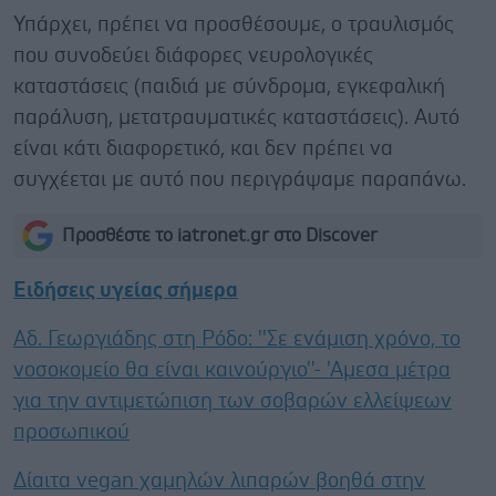
Υπάρχει, πρέπει να προσθέσουμε, ο τραυλισμός
που συνοδεύει διάφορες νευρολογικές
καταστάσεις (παιδιά με σύνδρομα, εγκεφαλική
παράλυση, μετατραυματικές καταστάσεις). Αυτό
είναι κάτι διαφορετικό, και δεν πρέπει να
συγχέεται με αυτό που περιγράψαμε παραπάνω.
Προσθέστε το iatronet.gr στο Discover
Ειδήσεις υγείας σήμερα
Αδ. Γεωργιάδης στη Ρόδο: ''Σε ενάμιση χρόνο, το
νοσοκομείο θα είναι καινούργιο''- 'Αμεσα μέτρα
για την αντιμετώπιση των σοβαρών ελλείψεων
προσωπικού
Δίαιτα vegan χαμηλών λιπαρών βοηθά στην