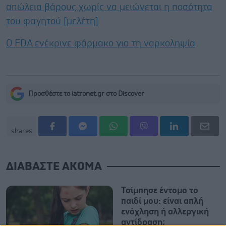
απώλεια βάρους χωρίς να μειώνεται η ποσότητα
του φαγητού [μελέτη]
Ο FDA ενέκρινε φάρμακο για τη ναρκοληψία
Προσθέστε το iatronet.gr στο Discover
shares
ΔΙΑΒΑΣΤΕ ΑΚΟΜΑ
Τσίμπησε έντομο το
παιδί μου: είναι απλή
ενόχληση ή αλλεργική
αντίδραση;