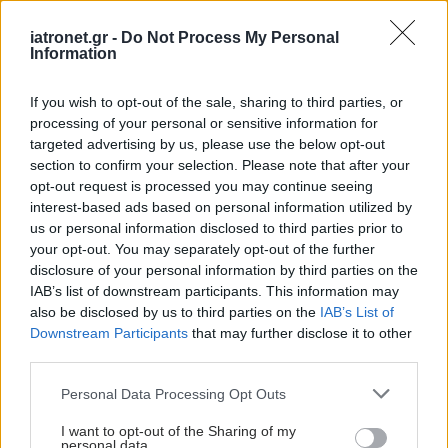
iatronet.gr -
Do Not Process My Personal
Information
Οι αλλαγές στο σώμα
που θεωρούνται
If you wish to opt-out of the sale, sharing to third parties, or
φυσιολογικές με το
processing of your personal or sensitive information for
πέρασμα του χρόνου
targeted advertising by us, please use the below opt-out
section to confirm your selection. Please note that after your
opt-out request is processed you may continue seeing
interest-based ads based on personal information utilized by
Πώς επηρεάζει τους μυς
us or personal information disclosed to third parties prior to
και τα οστά ένα
your opt-out. You may separately opt-out of the further
συμπλήρωμα
disclosure of your personal information by third parties on the
κολλαγόνου;
IAB’s list of downstream participants. This information may
also be disclosed by us to third parties on the
IAB’s List of
Downstream Participants
that may further disclose it to other
third parties.
Πώς επηρεάζει η ψυχική
υγεία τη σωματική
Please note that this website/app uses one or more Google
Personal Data Processing Opt Outs
services and may gather and store information including but
not limited to your visit or usage behaviour. You may click to
I want to opt-out of the Sharing of my
personal data.