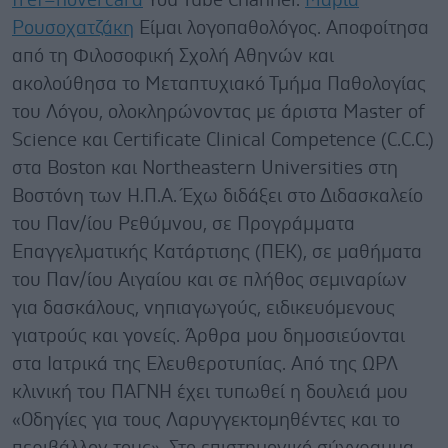
fref=hovercard
You Tube Channel:
Μαρία
Ρουσοχατζάκη
Είμαι λογοπαθολόγος. Αποφοίτησα
από τη Φιλοσοφική Σχολή Αθηνών και
ακολούθησα το Μεταπτυχιακό Τμήμα Παθολογίας
του Λόγου, ολοκληρώνοντας με άριστα Master of
Science και Certificate Clinical Competence (C.C.C.)
στα Boston και Northeastern Universities στη
Βοστόνη των Η.Π.Α. Έχω διδάξει στο Διδασκαλείο
του Παν/ίου Ρεθύμνου, σε Προγράμματα
Επαγγελματικής Κατάρτισης (ΠΕΚ), σε μαθήματα
του Παν/ίου Αιγαίου και σε πλήθος σεμιναρίων
για δασκάλους, νηπιαγωγούς, ειδικευόμενους
γιατρούς και γονείς. Άρθρα μου δημοσιεύονται
στα Ιατρικά της Ελευθεροτυπίας. Από της ΩΡΛ
κλινική του ΠΑΓΝΗ έχει τυπωθεί η δουλειά μου
«Οδηγίες για τους Λαρυγγεκτομηθέντες και το