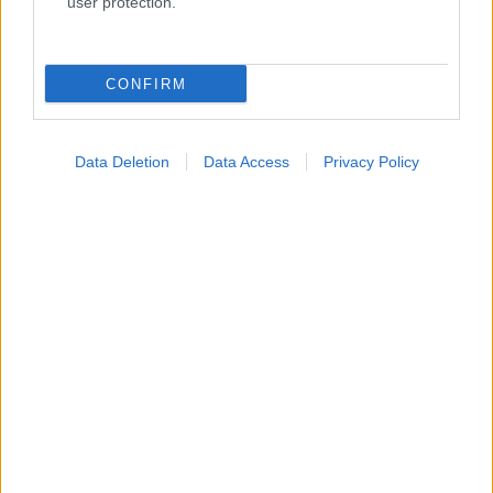
user protection.
Η αύξηση της θερμοκρασίας συνδέεται με
προβλήματα ψυχικής υγείας στα παιδιά [επισκόπηση]
CONFIRM
Data Deletion
Data Access
Privacy Policy
ΕΟΦ: Σε περιορισμένη διαθεσιμότητα 286 + 20
φάρμακα τον Ιούλιο [πίνακας]