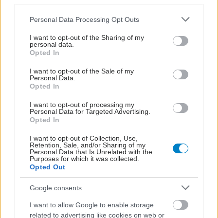
third parties.
Please note that this website/app uses one or more Google
Personal Data Processing Opt Outs
services and may gather and store information including but
not limited to your visit or usage behaviour. You may click to
I want to opt-out of the Sharing of my
personal data.
grant or deny consent to Google and its third-party tags to
Opted In
use your data for below specified purposes in below Google
consent section.
I want to opt-out of the Sale of my
Personal Data.
Opted In
I want to opt-out of processing my
Personal Data for Targeted Advertising.
Opted In
I want to opt-out of Collection, Use,
Retention, Sale, and/or Sharing of my
Personal Data that Is Unrelated with the
Purposes for which it was collected.
Opted Out
Google consents
I want to allow Google to enable storage
related to advertising like cookies on web or