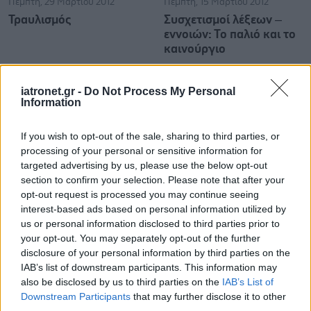
Πέμπτη, 29 Μαρτίου 2012
Πέμπτη, 15 Μαρτίου 2012
Τραυλισμός
Συσχετισμοί λέξεων –
εννοιών: Το παλιό και το
καινούργιο
Προσθέστε το iatronet.gr στο Discover
iatronet.gr -
Do Not Process My Personal
Information
If you wish to opt-out of the sale, sharing to third parties, or
shares
processing of your personal or sensitive information for
targeted advertising by us, please use the below opt-out
section to confirm your selection. Please note that after your
opt-out request is processed you may continue seeing
interest-based ads based on personal information utilized by
us or personal information disclosed to third parties prior to
your opt-out. You may separately opt-out of the further
disclosure of your personal information by third parties on the
IAB’s list of downstream participants. This information may
also be disclosed by us to third parties on the
IAB’s List of
Downstream Participants
that may further disclose it to other