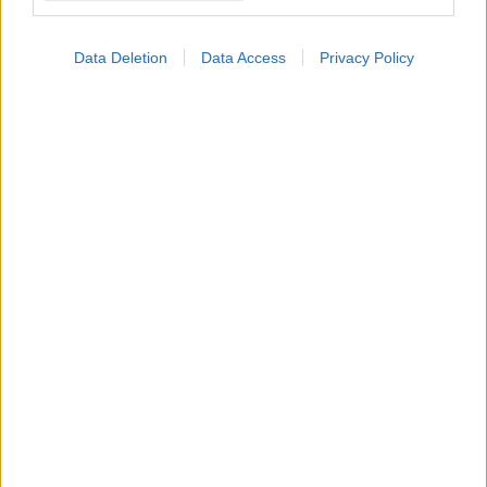
Data Deletion
Data Access
Privacy Policy
ΜΠΕΙΤΕ ΣΤΗ ΣΥΖΗΤΗΣΗ
Loading...
Προσθήκη Σχολίου
ΣΗΜΕΡΑ ΣΤΟ IATRONET.GR