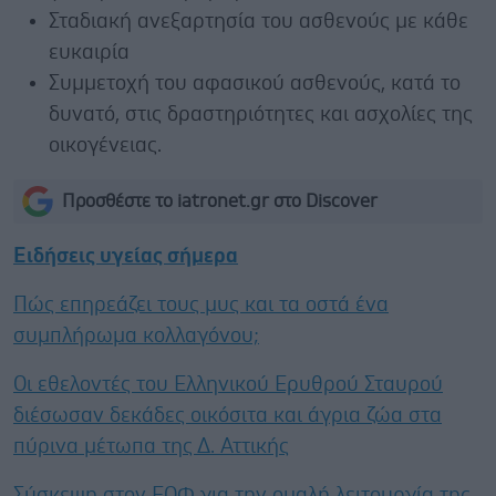
Σταδιακή ανεξαρτησία του ασθενούς με κάθε
ευκαιρία
Συμμετοχή του αφασικού ασθενούς, κατά το
δυνατό, στις δραστηριότητες και ασχολίες της
οικογένειας.
Προσθέστε το iatronet.gr στο Discover
Ειδήσεις υγείας σήμερα
Πώς επηρεάζει τους μυς και τα οστά ένα
συμπλήρωμα κολλαγόνου;
Οι εθελοντές του Ελληνικού Ερυθρού Σταυρού
διέσωσαν δεκάδες οικόσιτα και άγρια ζώα στα
πύρινα μέτωπα της Δ. Αττικής
Σύσκεψη στον ΕΟΦ για την ομαλή λειτουργία της