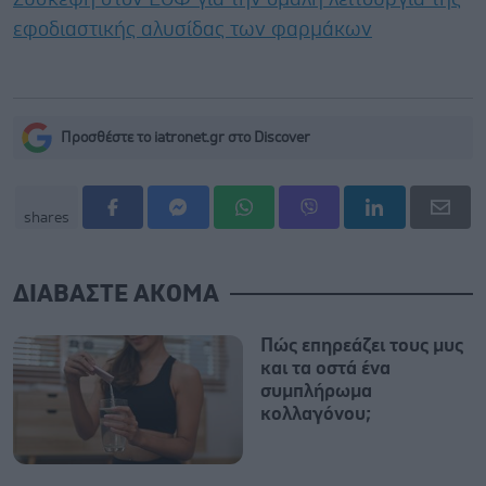
εφοδιαστικής αλυσίδας των φαρμάκων
Προσθέστε το iatronet.gr στο Discover
shares
ΔΙΑΒΑΣΤΕ ΑΚΟΜΑ
Πώς επηρεάζει τους μυς
και τα οστά ένα
συμπλήρωμα
κολλαγόνου;