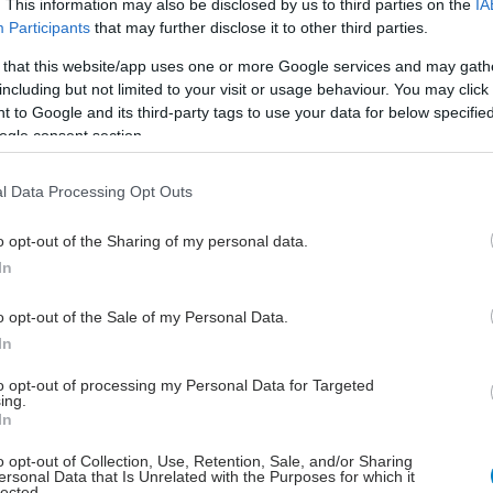
. This information may also be disclosed by us to third parties on the
IA
μένες περιοχές, η εξειδικευμένη ηπατολογική
Participants
that may further disclose it to other third parties.
θηση συχνά απουσιάζει, με αποτέλεσμα οι ασθενείς
 that this website/app uses one or more Google services and may gath
 να μετακινηθούν προκειμένου να έχουν την
including but not limited to your visit or usage behaviour. You may click 
η ιατρική περίθαλψη.
 to Google and its third-party tags to use your data for below specifi
ogle consent section.
ά τη διαγνωστική προσπέλαση, απαραίτητες εξετάσεις
ρουλοπλασμίνη ορού και ο χαλκός ούρων, δεν
l Data Processing Opt Outs
ιούνται σε όλες τις δημόσιες δομές. Ένα επιπλέον
πρόβλημα είναι ο γονιδιακός έλεγχος ο οποίος δεν
o opt-out of the Sharing of my personal data.
ται και πραγματοποιείται σε ελάχιστα κέντρα,
In
 εργαστήρια Πανεπιστημιακών Κλινικών. Αυτό αφορά
τωματικά άτομα-φορείς που έχουν στενούς συγγενείς
o opt-out of the Sale of my Personal Data.
ο, αφού ο εντοπισμός τους είναι πρακτικά δυνατός με
In
NA για την ανεύρεση του υπεύθυνου γονιδίου.
to opt-out of processing my Personal Data for Targeted
ing.
 τη θεραπευτική αγωγή, οι ασθενείς γενικά δεν
In
ίζουν προβλήματα λόγω έλλειψης σκευασμάτων.
o opt-out of Collection, Use, Retention, Sale, and/or Sharing
ersonal Data that Is Unrelated with the Purposes for which it
lected.