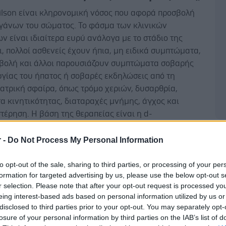
ilson είναι κληρονομική νόσος που αφορά προσβολή
γάνων του σώματος. Το φάσμα των κλινικών
 είναι ιδιαίτερα ευρύ ανάλογα με το στάδιο της
ι, πολλοί ασθενείς έχουν ήπια, μη ειδικά συμπτώματα,
βολή και άλλοι παρουσιάζουν συμπτώματα σοβαρής
ργίας του ήπατος ή σοβαρές εκδηλώσεις από τη
ατρική σφαίρα, όπως τρόμο χεριών, δυσαρθρία,
α κινητικότητας, διαταραχές μνήμης, άγχος και
τέρηση. Η βάση της θεραπείας είναι η d-
ίνη και η τριεντίνη. Η θεραπεία, εφόσον χορηγηθεί
Δ
ρολαμβάνει τις συνέπειες της νόσου και τις μόνιμες
r -
Do Not Process My Personal Information
μειωτέον, ότι τα φάρμακα είναι πλήρως
μενα από το κράτος.
to opt-out of the sale, sharing to third parties, or processing of your per
formation for targeted advertising by us, please use the below opt-out s
ς των ασθενών όσον αφορά την ιατρική
r selection. Please note that after your opt-out request is processed y
eing interest-based ads based on personal information utilized by us or
θηση καλύπτονται στα περισσότερα τριτοβάθμια
disclosed to third parties prior to your opt-out. You may separately opt-
α της χώρας με την τακτική εκτίμηση των ασθενών
losure of your personal information by third parties on the IAB’s list of
ογικά Ιατρεία. Στην περιφέρεια και σε πιο