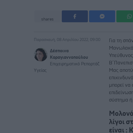
shares
Παρασκευή, 08 Απριλίου 2022, 09:00
Για τη σπά
Μανωλακόπ
Δέσποινα
Υπεύθυνος
Καραγιαννοπούλου
Β΄Πανεπιστ
Επιχειρηματικό Ρεπορτάζ
Μας αποτύπ
Υγείας
επικινδυν
μπορεί να 
επιδείνωσ
σύστημα ή 
Μολονότ
λίγοι σ
είναι :