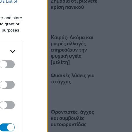
Σημάδια οτι βιώνετε
B’s List of
κρίση πανικού
er and store
to grant or
ed purposes
Καιρός: Ακόμα και
μικρές αλλαγές
επηρεάζουν την
ψυχική υγεία
[μελέτη]
Φυσικές λύσεις για
το άγχος
Φροντιστές, άγχος
και συμβουλές
αυτοφροντίδας