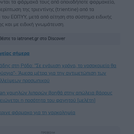
νται τα φάρμακά τους από οποιοδήποτε φαρμακείο,
ερίπτωση της τριεντίνης (trientine) από τα
 του ΕΟΠΥΥ, μετά από αίτηση στο σύστημα ειδικής
ης και με ειδική γνωμάτευση.
έστε το iatronet.gr στο Discover
υγείας σήμερα
άδης στη Ρόδο: ''Σε ενάμιση χρόνο, το νοσοκομείο θα
ούργιο''- 'Αμεσα μέτρα για την αντιμετώπιση των
λλείψεων προσωπικού
gan χαμηλών λιπαρών βοηθά στην απώλεια βάρους
ειώνεται η ποσότητα του φαγητού [μελέτη]
κρινε φάρμακο για τη ναρκοληψία