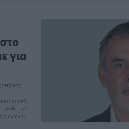
στο
με για
 Ιατρικής
επιστημιακή
 τονίζει την
της αγωγής.