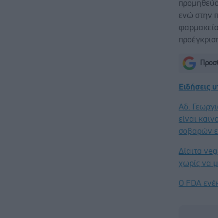
προμηθεύο
ενώ στην π
φαρμακεία
προέγκρισ
Προσθ
Ειδήσεις 
Αδ. Γεωργι
είναι καιν
σοβαρών ε
Δίαιτα ve
χωρίς να μ
Ο FDA ενέ