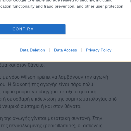
cation functionality and fraud prevention, and other user protection.
ό χαρακτήρα. Οφείλεται στη μείωση της απέκκρισης
ό τα ηπατικά κύτταρα με συνέπεια την αύξηση των
ου χαλκού και την συσσωρευση του στο ήπαρ και σε
να, κυρίως στον εγκέφαλο. Η εναπόθεση χαλκού
CONFIRM
ούς προκαλεί ποικιλία σημείων και συμπτωμάτων
των οργάνων που προσβάλλονται (ήπαρ, νευρικό
Data Deletion
Data Access
Privacy Policy
ιμοποιητικό σύστημα, νεφροί). Η νόσος, εάν δεν
 έγκαιρα, μπορεί να οδηγήσει σε μη αναστρέψιμες
όμα και στον θάνατο.
ς με νόσο Wilson πρέπει να λαμβάνουν την αγωγή
ίου. Η διακοπή της αγωγής είναι πάρα πολύ
, αφού μπορεί να οδηγήσει σε οξεία ηπατική
α ή σε σοβαρή επιδείνωση της συμπτωματολογίας από
ό νευρικό σύστημα ή και στον θάνατο.
 της αγωγής γίνεται με ιατρική συνταγή. Στην
της πενικιλλαμίνης (penicillamine), οι ασθενείς