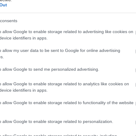
Out
ι Σύλλογος που εκπροσωπεί αυτούς
consents
θενείς;
o allow Google to enable storage related to advertising like cookies on
evice identifiers in apps.
Πασχόντων από νόσο Wilson δεν υπάρχει. Ο Σύλλογος
πατος Ελλάδος «Προμηθέας» είναι ο μοναδικός
o allow my user data to be sent to Google for online advertising
ασθενών με νοσήματα του ήπατος
s.
μβανομένων των ασθενών με νόσο Wilson. Επίσης τα
to allow Google to send me personalized advertising.
πάσχουν από νόσο Wilson ή κάποιο μέλος της
άς τους μπορούν να απευθύνονται στην «Πανελλήνια
o allow Google to enable storage related to analytics like cookies on
νίων Παθήσεων».
evice identifiers in apps.
υμε για τη νόσο και πόσο επικίνδυνη
o allow Google to enable storage related to functionality of the website
ια κάποιον που δεν λαμβάνει τα χάπια
ς γίνεται η χορήγησή τους;
o allow Google to enable storage related to personalization.
υ Wilson (ηπατοφακοειδής εκφύλιση) είναι μια
κή νόσος που μεταβιβάζεται με υπολειπόμενο
o allow Google to enable storage related to security, including