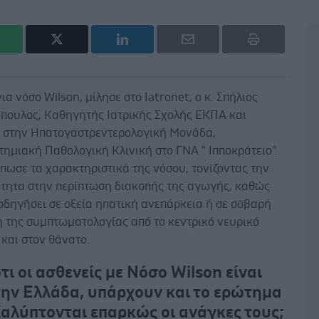
νια νόσο Wilson, μίλησε στο Iatronet, ο κ. Σπήλιος
ουλος, Καθηγητής Ιατρικής Σχολής ΕΚΠΑ και
 στην Ηπατογαστρεντερολογική Μονάδα,
ημιακή Παθολογική Κλινική στο ΓΝΑ " Ιπποκράτειο''.
ωσε τα χαρακτηριστικά της νόσου, τονίζοντας την
ότητα στην περίπτωση διακοπής της αγωγής, καθώς
οδηγήσει σε οξεία ηπατική ανεπάρκεια ή σε σοβαρή
η της συμπτωματολογίας από το κεντρικό νευρικό
και στον θάνατο.
ι οι ασθενείς με Νόσο Wilson είναι
την Ελλάδα, υπάρχουν και το ερώτημα
 Καλύπτονται επαρκώς οι ανάγκες τους;