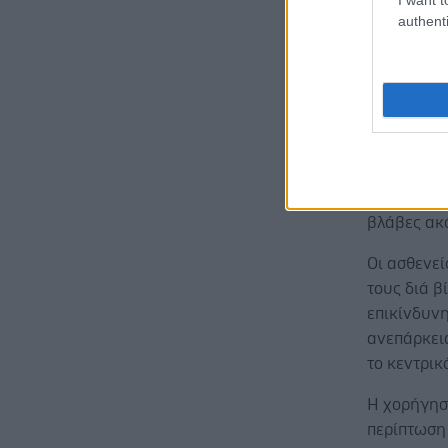
authenti
αυτοσωμικ
χαλκού απ
επιπέδων τ
άλλα όργα
στους ιστ
αναλόγως 
σύστημα, α
διαγνωστεί
βλάβες ακ
Οι ασθενεί
τους διά β
επικίνδυνη
ανεπάρκει
το κεντρικ
Η χορήγηση
περίπτωση 