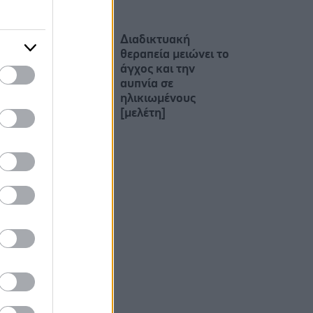
Διαδικτυακή
θεραπεία μειώνει το
άγχος και την
αυπνία σε
ηλικιωμένους
[μελέτη]