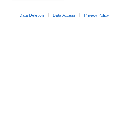
Προσθήκη Σχολίου
Data Deletion
Data Access
Privacy Policy
ΣΗΜΕΡΑ ΣΤΟ IATRONET.GR
Φρούτα, σακχαρώδης διαβήτης και καλοκαίρι