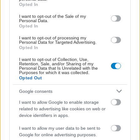
grant or deny consent to Google and its third-party tags to
Opted In
use your data for below specified purposes in below Google
#TAGS
consent section.
Απώλεια βάρους
,
Φάρμακα
I want to opt-out of the Sale of my
Personal Data.
Opted In
I want to opt-out of processing my
Προσθέστε το iatronet.gr στο Discover
Personal Data for Targeted Advertising.
Opted In
I want to opt-out of Collection, Use,
shares
Retention, Sale, and/or Sharing of my
Personal Data that Is Unrelated with the
Purposes for which it was collected.
Opted Out
ΔΙΑΒΑΣΤΕ ΑΚΟΜΑ
Google consents
Ελληνική μελέτη: Το
I want to allow Google to enable storage
78,5% της απώλειας
related to advertising like cookies on web or
βάρους με τιρζεατίδη
device identifiers in apps.
ήταν λίπος
I want to allow my user data to be sent to
Google for online advertising purposes.