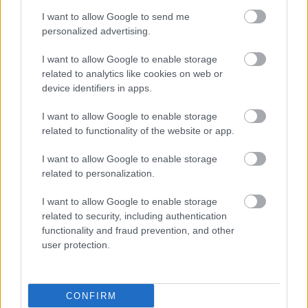
Η Novo Nordisk μηνύει
I want to allow Google to send me
την Eli Lilly για φάρμακο
personalized advertising.
απώλειας βάρους
I want to allow Google to enable storage
related to analytics like cookies on web or
device identifiers in apps.
Διατροφή: Μπορεί να
I want to allow Google to enable storage
καθορίσει τη
related to functionality of the website or app.
μακροπρόθεσμη
επιτυχία των φαρμάκων
I want to allow Google to enable storage
GLP-1 για απώλεια
related to personalization.
βάρους;
I want to allow Google to enable storage
Φάρμακα GLP-3
related to security, including authentication
δείχνουν υποσχόμενα σε
functionality and fraud prevention, and other
κλινική δοκιμή για
user protection.
βελτίωση σακχάρου και
απώλεια βάρους
CONFIRM
Η Sandoz προς έγκριση