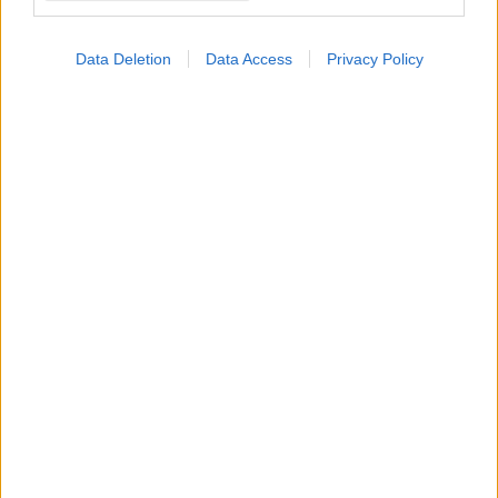
γενόσημου φαρμάκου
για την απώλεια βάρους
Data Deletion
Data Access
Privacy Policy
Ενέσεις GLP-1 για
απώλεια βάρους και
κύηση: Oφέλη, προσοχή
και σωστός
προγραμματισμός
ΔΕΙΤΕ ΕΠΙΣΗΣ