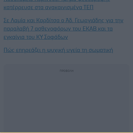
κατέρρευσε στα ανακαινισμένα ΤΕΠ
Σε Λαμία και Καρδίτσα ο Άδ. Γεωργιάδης για την
παραλαβή 7 ασθενοφόρων του ΕΚΑΒ και τα
εγκαίνια του ΚΥ Σοφάδων
Πώς επηρεάζει η ψυχική υγεία τη σωματική