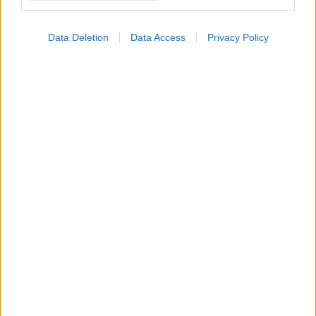
Data Deletion
Data Access
Privacy Policy
ΕΟΔΥ: Οδηγίες
προστασίας από
στρεπτόκοκκο στο σπίτι
και στο σχολείο
ΔΕΙΤΕ ΕΠΙΣΗΣ