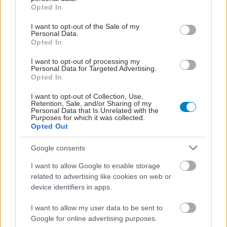
grant or deny consent to Google and its third-party tags to
Opted In
use your data for below specified purposes in below Google
consent section.
Προσθέστε το iatronet.gr στο Discover
I want to opt-out of the Sale of my
Personal Data.
Opted In
I want to opt-out of processing my
shares
Personal Data for Targeted Advertising.
Opted In
I want to opt-out of Collection, Use,
ΔΙΑΒΑΣΤΕ ΑΚΟΜΑ
Retention, Sale, and/or Sharing of my
Personal Data that Is Unrelated with the
Purposes for which it was collected.
Διεισδυτικός
Opted Out
στρεπτόκοκκος:
Μειούμενη τάση μετά
Google consents
την έξαρση
I want to allow Google to enable storage
related to advertising like cookies on web or
device identifiers in apps.
Στρεπτόκοκκος ομάδας
Α: Διάγνωση,
I want to allow my user data to be sent to
αντιμετώπιση, σημεία
Google for online advertising purposes.