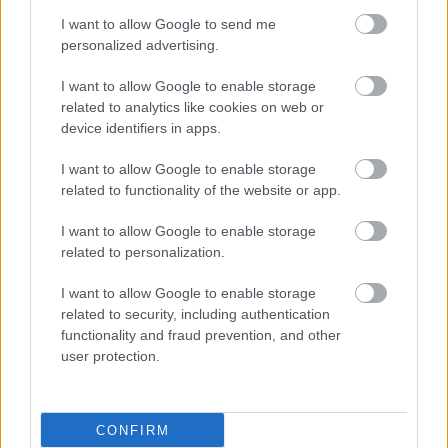
προσοχής
I want to allow Google to send me
personalized advertising.
Ο στρεπτόκοκκος πάει
I want to allow Google to enable storage
σχολείο! Τι να ξέρετε,
related to analytics like cookies on web or
χωρίς να τρέξετε στο
device identifiers in apps.
Google Search με
πανικό!
I want to allow Google to enable storage
related to functionality of the website or app.
Διεισδυτική
I want to allow Google to enable storage
στρεπτοκοκκική
related to personalization.
λοίμωξη: Ραγδαία
αύξηση στην πανδημία
I want to allow Google to enable storage
[μελέτη]
related to security, including authentication
functionality and fraud prevention, and other
user protection.
Στρεπτόκοκκος -
Ομοσπονδία
Παιδιάτρων: Δεν πρέπει
να κλείνουν τα σχολεία
CONFIRM