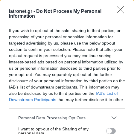
iatronet.gr -
Do Not Process My Personal
Ειδήσεις υγείας σήμερα
Information
Σημάδια διπολικής διαταραχής
If you wish to opt-out of the sale, sharing to third parties, or
processing of your personal or sensitive information for
Αδ. Γεωργιάδης στη Ρόδο: ''Σε ενάμιση χρόνο, το
targeted advertising by us, please use the below opt-out
νοσοκομείο θα είναι καινούργιο''- 'Αμεσα μέτρα
section to confirm your selection. Please note that after your
opt-out request is processed you may continue seeing
για την αντιμετώπιση των σοβαρών ελλείψεων
interest-based ads based on personal information utilized by
προσωπικού
us or personal information disclosed to third parties prior to
your opt-out. You may separately opt-out of the further
Δίαιτα vegan χαμηλών λιπαρών βοηθά στην
disclosure of your personal information by third parties on the
απώλεια βάρους χωρίς να μειώνεται η ποσότητα
IAB’s list of downstream participants. This information may
also be disclosed by us to third parties on the
IAB’s List of
του φαγητού [μελέτη]
Downstream Participants
that may further disclose it to other
third parties.
Please note that this website/app uses one or more Google
Personal Data Processing Opt Outs
#TAGS
services and may gather and store information including but
Στρεπτόκοκκος
not limited to your visit or usage behaviour. You may click to
I want to opt-out of the Sharing of my
personal data.