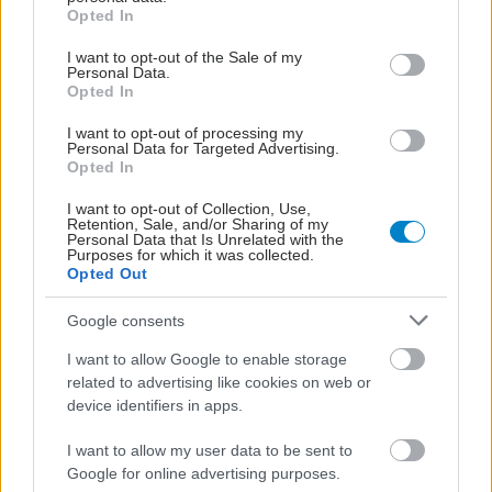
Διατροφή με
grant or deny consent to Google and its third-party tags to
Opted In
υποθυρεοειδισμό: Τι να
use your data for below specified purposes in below Google
τρώτε και τι να
consent section.
I want to opt-out of the Sale of my
αποφεύγετε
Personal Data.
Opted In
I want to opt-out of processing my
Personal Data for Targeted Advertising.
Προβλήματα
Opted In
θυρεοειδούς και οι
τροφές που πρέπει να
I want to opt-out of Collection, Use,
Retention, Sale, and/or Sharing of my
αποφεύγετε
Personal Data that Is Unrelated with the
Purposes for which it was collected.
Opted Out
Νέα μεγάλη μελέτη
Google consents
αναδεικνύει αυξημένο
I want to allow Google to enable storage
καρδιαγγειακό κίνδυνο
related to advertising like cookies on web or
στον υποκλινικό
device identifiers in apps.
υπερθυρεοειδισμό
I want to allow my user data to be sent to
Google for online advertising purposes.
Όζος στο θυρεοειδή: