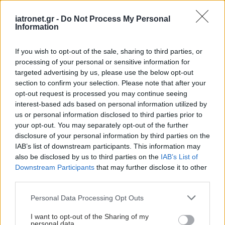
#TAGS
iatronet.gr -
Do Not Process My Personal
Θυρεοειδής
,
Καρκίνος
Information
If you wish to opt-out of the sale, sharing to third parties, or
Προσθέστε το iatronet.gr στο Discover
processing of your personal or sensitive information for
targeted advertising by us, please use the below opt-out
section to confirm your selection. Please note that after your
opt-out request is processed you may continue seeing
shares
interest-based ads based on personal information utilized by
us or personal information disclosed to third parties prior to
your opt-out. You may separately opt-out of the further
ΔΙΑΒΑΣΤΕ ΑΚΟΜΑ
disclosure of your personal information by third parties on the
IAB’s list of downstream participants. This information may
Υπάρχει τελικά ''δίαιτα
also be disclosed by us to third parties on the
IAB’s List of
θυρεοειδούς'';
Downstream Participants
that may further disclose it to other
third parties.
Please note that this website/app uses one or more Google
Personal Data Processing Opt Outs
services and may gather and store information including but
not limited to your visit or usage behaviour. You may click to
I want to opt-out of the Sharing of my
personal data.