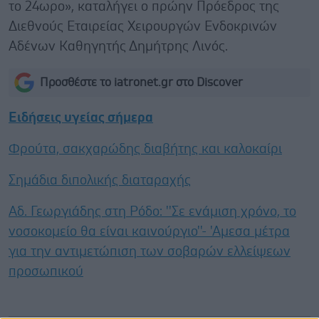
το 24ωρο», καταλήγει ο πρώην Πρόεδρος της
Διεθνούς Εταιρείας Χειρουργών Ενδοκρινών
Αδένων Καθηγητής Δημήτρης Λινός.
Προσθέστε το iatronet.gr στο Discover
Ειδήσεις υγείας σήμερα
Φρούτα, σακχαρώδης διαβήτης και καλοκαίρι
Σημάδια διπολικής διαταραχής
Αδ. Γεωργιάδης στη Ρόδο: ''Σε ενάμιση χρόνο, το
νοσοκομείο θα είναι καινούργιο''- 'Αμεσα μέτρα
για την αντιμετώπιση των σοβαρών ελλείψεων
προσωπικού