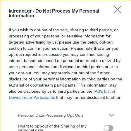
Θετικές εξελίξεις
iatronet.gr -
Do Not Process My Personal
Information
If you wish to opt-out of the sale, sharing to third parties, or
processing of your personal or sensitive information for
targeted advertising by us, please use the below opt-out
Η Diaverum λανσάρει το
section to confirm your selection. Please note that after your
kidney.com
opt-out request is processed you may continue seeing
interest-based ads based on personal information utilized by
us or personal information disclosed to third parties prior to
your opt-out. You may separately opt-out of the further
disclosure of your personal information by third parties on the
IAB’s list of downstream participants. This information may
Αιμοκάθαρση: Νέο
also be disclosed by us to third parties on the
IAB’s List of
σύγχρονο εργαστήριο
Downstream Participants
that may further disclose it to other
στη Βιέννη φιλοδοξεί να
third parties.
βελτιώσει την κατ’ οίκον
νοσηλεία
Please note that this website/app uses one or more Google
Personal Data Processing Opt Outs
services and may gather and store information including but
not limited to your visit or usage behaviour. You may click to
I want to opt-out of the Sharing of my
"Οδύσσεια" για
personal data.