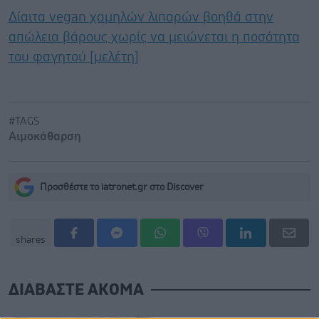
Δίαιτα vegan χαμηλών λιπαρών βοηθά στην
απώλεια βάρους χωρίς να μειώνεται η ποσότητα
του φαγητού [μελέτη]
#TAGS
Αιμοκάθαρση
Προσθέστε το iatronet.gr στο Discover
shares
ΔΙΑΒΑΣΤΕ ΑΚΟΜΑ