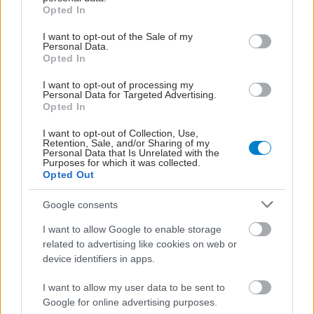
grant or deny consent to Google and its third-party tags to
νεφροπαθείς στην
Opted In
use your data for below specified purposes in below Google
Πιερία: Διακόσια
consent section.
χιλιόμετρα για
I want to opt-out of the Sale of my
Personal Data.
αιμοκάθαρση
Opted In
I want to opt-out of processing my
Γεωργιάδης: Κανονικά
Personal Data for Targeted Advertising.
στην Αίγινα οι
Opted In
αιμοκαθάρσεις των
I want to opt-out of Collection, Use,
νεφροπαθών
Retention, Sale, and/or Sharing of my
Personal Data that Is Unrelated with the
Purposes for which it was collected.
Opted Out
ΕΟΠΥΥ: Στον Πειραιά
Google consents
παραπέμπονται για
αιμοκάθαρση οι
I want to allow Google to enable storage
νεφροπαθείς της Αίγινας
related to advertising like cookies on web or
device identifiers in apps.
I want to allow my user data to be sent to
Google for online advertising purposes.