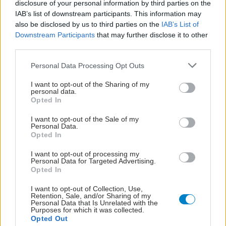
disclosure of your personal information by third parties on the
IAB’s list of downstream participants. This information may
also be disclosed by us to third parties on the
IAB’s List of
Downstream Participants
that may further disclose it to other
third parties.
Please note that this website/app uses one or more Google
Personal Data Processing Opt Outs
services and may gather and store information including but
not limited to your visit or usage behaviour. You may click to
I want to opt-out of the Sharing of my
personal data.
grant or deny consent to Google and its third-party tags to
Opted In
use your data for below specified purposes in below Google
consent section.
I want to opt-out of the Sale of my
Personal Data.
Opted In
I want to opt-out of processing my
Personal Data for Targeted Advertising.
Opted In
I want to opt-out of Collection, Use,
Retention, Sale, and/or Sharing of my
Personal Data that Is Unrelated with the
Purposes for which it was collected.
Opted Out