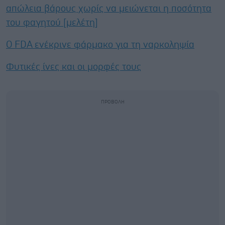
απώλεια βάρους χωρίς να μειώνεται η ποσότητα
του φαγητού [μελέτη]
Ο FDA ενέκρινε φάρμακο για τη ναρκοληψία
Φυτικές ίνες και οι μορφές τους