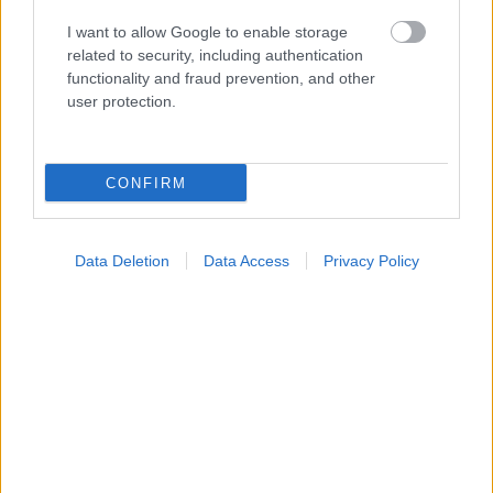
I want to allow Google to enable storage
related to security, including authentication
Φυτικές ίνες και οι μορφές τους
functionality and fraud prevention, and other
user protection.
CONFIRM
Data Deletion
Data Access
Privacy Policy
Δίαιτα vegan χαμηλών λιπαρών βοηθά στην απώλεια
βάρους χωρίς να μειώνεται η ποσότητα του φαγητού
[μελέτη]