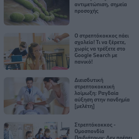
αντιμετώπιση, σημεία
προσοχής
Ο στρεπτόκοκκος πάει
σχολείο! Τι να ξέρετε,
χωρίς να τρέξετε στο
Google Search με
πανικό!
Διεισδυτική
στρεπτοκοκκική
λοίμωξη: Ραγδαία
αύξηση στην πανδημία
[μελέτη]
Στρεπτόκοκκος -
Ομοσπονδία
Παιδιάτρων: Δεν πρέπει