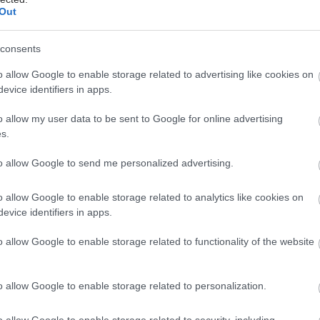
πορούν να περιορίσουν την ανάπτυξη αγχωδών
Out
,τονίζει.
consents
έστε το iatronet.gr στο Discover
o allow Google to enable storage related to advertising like cookies on
evice identifiers in apps.
υγείας σήμερα
o allow my user data to be sent to Google for online advertising
ι υγιεινά σνακ αντί για πατατάκια
s.
κο για την παχυσαρκία: Σημαντική απώλεια βάρους
to allow Google to send me personalized advertising.
εση Mazdutide την εβδομάδα
o allow Google to enable storage related to analytics like cookies on
σκεύη και υγεία: Τι δείχνουν οι νέες μελέτες
evice identifiers in apps.
o allow Google to enable storage related to functionality of the website
o allow Google to enable storage related to personalization.
o allow Google to enable storage related to security, including