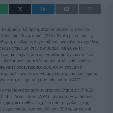
επτεμβρίου, θα πραγματοποιηθεί στη Βιέννη το
Συνέδριο Ψυχιατρικής (ACV). Ιδιαίτερα οι κρίσεις,
δημία, ο πόλεμος ή η ακρίβεια, προκαλούν αγχώδεις
 και κατάθλιψη στον πληθυσμό. "Οι ψυχικές
είναι πιο συχνές από ό,τι νομίζουμε. Σχεδόν το ένα
υ πληθυσμού επηρεάζεται από αυτές κάθε χρόνο.
ι ψυχικές ασθένειες εξακολουθούν συχνά να
 ταμπού", δήλωσε ο συνδιοργανωτής του συνεδρίου,
Wancata, σε σχετιική ανακοίνωση του ACV.
ιο της Παγκόσμιας Ψυχιατρικής Εταιρείας (ΠΨΕ) -
hiatric Association (WPA) - αναζητούνται πιθανές
 τις ψυχικές ασθένειες μέσα από τις γνώσεις της
ς ψυχιατρικής. Ανακοινώθηκαν 350 ομιλητές και