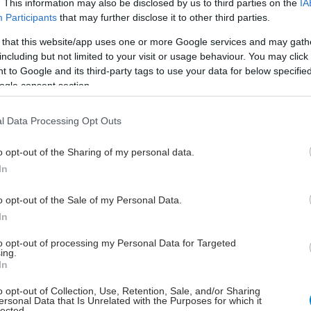
. This information may also be disclosed by us to third parties on the
IA
 αναπτύξουμε προγράμματα για να βοηθήσουμε
Participants
that may further disclose it to other third parties.
ς φροντιστές", εξήγησε ο Wancata, επίσης
 that this website/app uses one or more Google services and may gath
ς του κλινικού τμήματος Κοινωνικής Ψυχιατρικής στο
including but not limited to your visit or usage behaviour. You may click 
ιακό/Γενικό Νοσοκομείο της Βιέννης.
 to Google and its third-party tags to use your data for below specifi
ogle consent section.
l Data Processing Opt Outs
ηρεάστηκαν ιδιαίτερα από την πανδημία, τα αντίστοιχα
o opt-out of the Sharing of my personal data.
και την απομόνωση. Το πρόβλημα με τους
In
υς, από την άλλη πλευρά, είναι ότι οι ψυχικές
δεν συζητούνται. Οι ψυχολογικές προσφορές για την
o opt-out of the Sale of my Personal Data.
ση της κατάθλιψης και της άνοιας θα πρέπει να
In
ίσουν αυτό το φαινόμενο.
to opt-out of processing my Personal Data for Targeted
οι φόβοι και οι αγχώδεις διαταραχές αποτελούν
ing.
In
βλημα. "Με τον πόλεμο στην Ουκρανία να μην είναι
τιμετωπίζουμε κατανοητούς φόβους", λέει ο Wancata.
o opt-out of Collection, Use, Retention, Sale, and/or Sharing
ersonal Data that Is Unrelated with the Purposes for which it
 μέτρα, όπως η εκμάθηση της διαχείρισης του
lected.