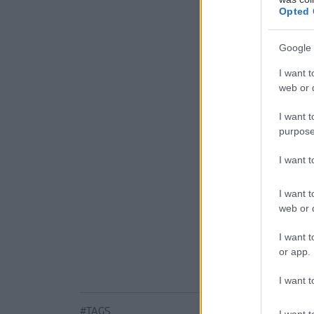
άγχους, μ
Opted 
διαταραχών
Google 
Προσθ
I want t
web or d
Ειδήσεις 
I want t
Τραγανά κα
purpose
Νέο φάρμα
I want 
με μία έν
I want t
Μαγειρικά 
web or d
I want t
or app.
I want t
#TAGS
I want t