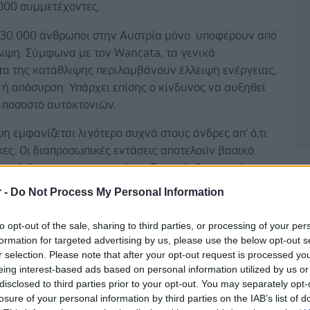
.000 συμμετέχοντες.
730.000 άνθρωποι στην Αυστρία μόνο υποφέρουν από
λιψη. Σύμφωνα με τον Wancata, τα γενικά
α της κατάθλιψης περιλαμβάνουν έλλειψη ενέργειας,
ή απόσυρση. Υπάρχει επίσης ο κίνδυνος να αυξηθεί
ο ποσοστό αυτοκτονιών.
η εμφανίζεται λιγότερο συχνά στους άνδρες απ' ό,τι
κες. Οι διαπροσωπικές εντάσεις αποτελούν βασικό
πρόκλησης για τις γυναίκες. Στους άνδρες, από την
Δ
ά, η απώλεια μιας θέσης εργασίας ή μιας
r -
Do Not Process My Personal Information
ας συγκαταλέγονται μεταξύ αυτών. Επιπλέον, η
τητα, η επιθετικότητα ή η ριψοκίνδυνη και εθιστική
to opt-out of the sale, sharing to third parties, or processing of your per
ρά μπορεί να επισκιάσουν την κατάθλιψη στους
formation for targeted advertising by us, please use the below opt-out s
r selection. Please note that after your opt-out request is processed y
eing interest-based ads based on personal information utilized by us or
συγγενείς - φροντιστές διατρέχουν αυξημένο κίνδυνο
disclosed to third parties prior to your opt-out. You may separately opt-
losure of your personal information by third parties on the IAB’s list of
πιβάρυνσης λόγω του πρόσθετου βάρους. "Τώρα