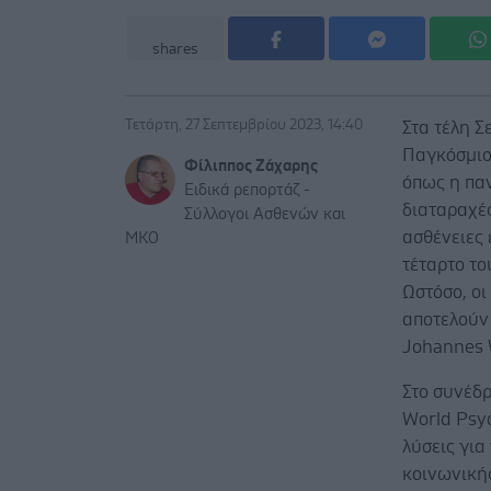
shares
Τετάρτη, 27 Σεπτεμβρίου 2023, 14:40
Στα τέλη Σ
Παγκόσμιο 
Φίλιππος Ζάχαρης
όπως η παν
Ειδικά ρεπορτάζ -
διαταραχές
Σύλλογοι Ασθενών και
ασθένειες 
ΜΚΟ
τέταρτο το
Ωστόσο, ο
αποτελούν
Johannes 
Στο συνέδρ
World Psyc
λύσεις για
κοινωνική