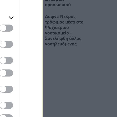
προσωπικού
Δαφνί: Νεκρός
τρόφιμος μέσα στο
Ψυχιατρικό
νοσοκομείο -
Συνελήφθη άλλος
νοσηλευόμενος