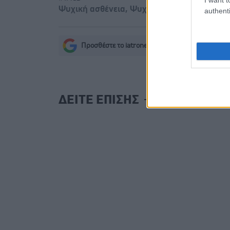
Ψυχική ασθένεια
,
Ψυχική υγεία
,
Ψυχολογί
authenti
Προσθέστε το iatronet.gr στο Discover
s
ΔΕΙΤΕ ΕΠΙΣΗΣ