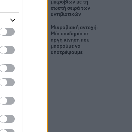
μικροβίων με τη
σωστή σειρά των
αντιβιοτικών
Μικροβιακή αντοχή:
Μία πανδημία σε
αργή κίνηση που
μπορούμε να
αποτρέψουμε