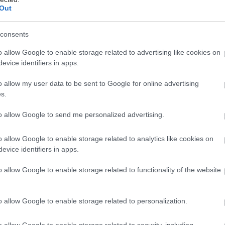
έστε το iatronet.gr στο Discover
Out
υγείας σήμερα
consents
ιπολικής διαταραχής
o allow Google to enable storage related to advertising like cookies on
evice identifiers in apps.
άδης στη Ρόδο: ''Σε ενάμιση χρόνο, το νοσοκομείο θα
ούργιο''- 'Αμεσα μέτρα για την αντιμετώπιση των
o allow my user data to be sent to Google for online advertising
λλείψεων προσωπικού
s.
gan χαμηλών λιπαρών βοηθά στην απώλεια βάρους
to allow Google to send me personalized advertising.
ειώνεται η ποσότητα του φαγητού [μελέτη]
o allow Google to enable storage related to analytics like cookies on
evice identifiers in apps.
o allow Google to enable storage related to functionality of the website
o allow Google to enable storage related to personalization.
hares
o allow Google to enable storage related to security, including