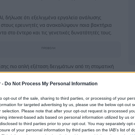
 Al, δήλωσε ότι εξελιγμένα εργαλεία ανάλυσης
 στους ερευνητές να ανακαλύψουν ποια βακτήρια
τα στο έντερο και τις γενετικές δυνατότητές τους.
σης πιο απλή εξέταση δειγμάτων από τη στοματική
και το ουροποιητικό σύστημα.
Δ
r -
Do Not Process My Personal Information
τερες πέτρες στα νεφρά δημιουργούνται από το
βέστιο.
to opt-out of the sale, sharing to third parties, or processing of your per
formation for targeted advertising by us, please use the below opt-out s
μικροβιώματα περιέχουν φυσιολογικά ένα βακτήριο,
r selection. Please note that after your opt-out request is processed y
cter formigenes, που μπορεί να διασπάσει τα οξαλικά.
eing interest-based ads based on personal information utilized by us or
έα έρευνα υποδεικνύει άλλους παράγοντες που
disclosed to third parties prior to your opt-out. You may separately opt-
ν, στο μικροβίωμα.
losure of your personal information by third parties on the IAB’s list of