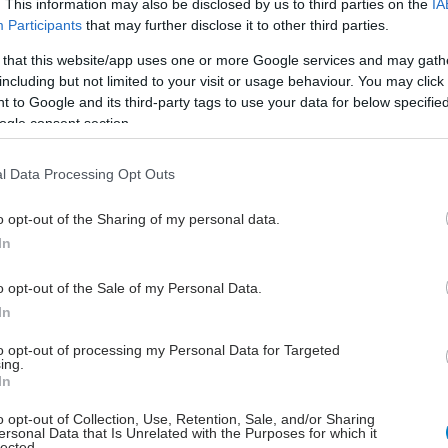
. This information may also be disclosed by us to third parties on the
IA
 πιο πολύπλοκο, δήλωσαν οι ερευνητές.
Participants
that may further disclose it to other third parties.
 that this website/app uses one or more Google services and may gath
α δημιουργούν ένα είδος δικτύου που είναι σταθερό
including but not limited to your visit or usage behaviour. You may click 
ο σε υγιείς, αλλά σε αυτούς με νεφρολιθίαση είναι
 to Google and its third-party tags to use your data for below specifi
ο. Δεν παράγουν τις ίδιες βιταμίνες και χρήσιμους
ogle consent section.
ς, όχι μόνο στο έντερο αλλά και στο ουροποιητικό
ι στη στοματική κοιλότητα.
l Data Processing Opt Outs
o opt-out of the Sharing of my personal data.
In
ση σε αντιβιοτικά θα μπορούσε επίσης να παίζει ρόλο
o opt-out of the Sale of my Personal Data.
νο νεφρολιθίασης.
In
δημοσιεύτηκε στο Microbiome.
to opt-out of processing my Personal Data for Targeted
ing.
In
.
o opt-out of Collection, Use, Retention, Sale, and/or Sharing
ersonal Data that Is Unrelated with the Purposes for which it
lected.