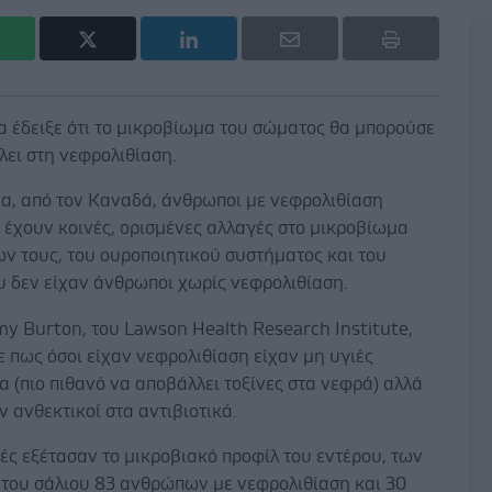
α έδειξε ότι το μικροβίωμα του σώματος θα μπορούσε
ει στη νεφρολιθίαση.
να, από τον Καναδά, άνθρωποι με νεφρολιθίαση
 έχουν κοινές, ορισμένες αλλαγές στο μικροβίωμα
ν τους, του ουροποιητικού συστήματος και του
υ δεν είχαν άνθρωποι χωρίς νεφρολιθίαση.
my Burton, του Lawson Health Research Institute,
 πως όσοι είχαν νεφρολιθίαση είχαν μη υγιές
 (πιο πιθανό να αποβάλλει τοξίνες στα νεφρά) αλλά
αν ανθεκτικοί στα αντιβιοτικά.
ές εξέτασαν το μικροβιακό προφίλ του εντέρου, των
 του σάλιου 83 ανθρώπων με νεφρολιθίαση και 30