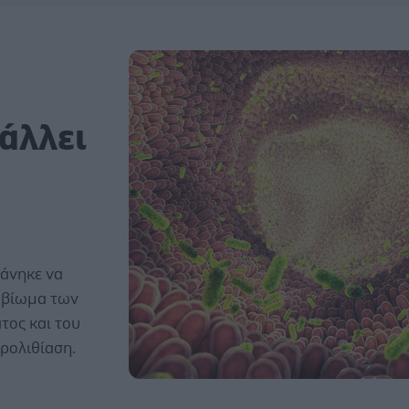
άλλει
φάνηκε να
ροβίωμα των
τος και του
ρολιθίαση.