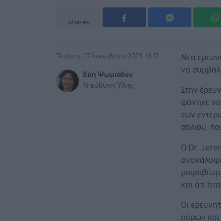
shares
Τετάρτη, 27 Δεκεμβρίου 2023, 18:17
Νέα έρευν
να συμβάλλ
Εύη Ψωμιάδου
Υπεύθυνη Ύλης
Στην έρευ
φάνηκε να
των εντέρω
σάλιου, πο
Ο Dr. Jere
ανακάλυψε
μικροβίωμα
και ότι ήτ
Οι ερευνητ
ούρων και