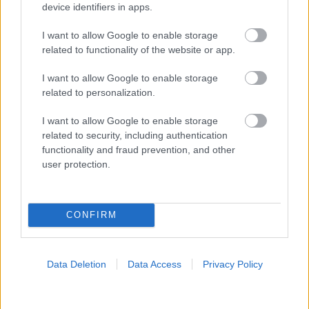
device identifiers in apps.
I want to allow Google to enable storage
ΣΗΜΕΡΑ ΣΤΟ IATRONET.GR
related to functionality of the website or app.
I want to allow Google to enable storage
related to personalization.
I want to allow Google to enable storage
related to security, including authentication
functionality and fraud prevention, and other
user protection.
CONFIRM
Ο καλός ύπνος μπορεί να συμβάλλει στην καλή
Data Deletion
Data Access
Privacy Policy
σχολική επίδοση των εφήβων