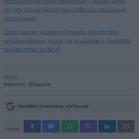
νοσοκομείο θα είναι καινούργιο''- 'Αμεσα μέτρα
για την αντιμετώπιση των σοβαρών ελλείψεων
προσωπικού
Δίαιτα vegan χαμηλών λιπαρών βοηθά στην
απώλεια βάρους χωρίς να μειώνεται η ποσότητα
του φαγητού [μελέτη]
#TAGS
Καρκίνος
,
Φάρμακα
Προσθέστε το iatronet.gr στο Discover
shares