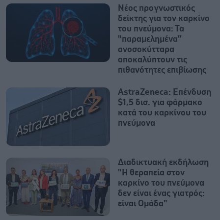
Νέος προγνωστικός
δείκτης για τον καρκίνο
του πνεύμονα: Τα
"παραμελημένα''
ανοσοκύτταρα
αποκαλύπτουν τις
πιθανότητες επιβίωσης
AstraZeneca: Επένδυση
$1,5 δισ. για φάρμακο
κατά του καρκίνου του
πνεύμονα
Διαδικτυακή εκδήλωση
"Η θεραπεία στον
καρκίνο του πνεύμονα
δεν είναι ένας γιατρός:
είναι Oμάδα"