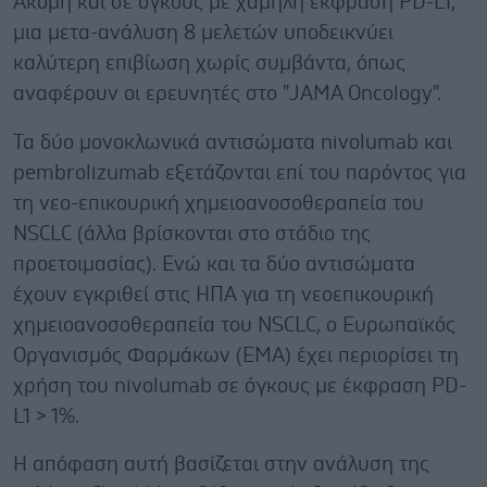
Ακόμη και σε όγκους με χαμηλή έκφραση PD-L1,
μια μετα-ανάλυση 8 μελετών υποδεικνύει
καλύτερη επιβίωση χωρίς συμβάντα, όπως
αναφέρουν οι ερευνητές στο "JAMA Oncology".
Τα δύο μονοκλωνικά αντισώματα nivolumab και
pembrolizumab εξετάζονται επί του παρόντος για
τη νεο-επικουρική χημειοανοσοθεραπεία του
NSCLC (άλλα βρίσκονται στο στάδιο της
προετοιμασίας). Ενώ και τα δύο αντισώματα
έχουν εγκριθεί στις ΗΠΑ για τη νεοεπικουρική
χημειοανοσοθεραπεία του NSCLC, ο Ευρωπαϊκός
Οργανισμός Φαρμάκων (EMA) έχει περιορίσει τη
χρήση του nivolumab σε όγκους με έκφραση PD-
L1 > 1%.
Η απόφαση αυτή βασίζεται στην ανάλυση της