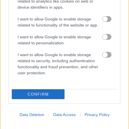
related to analytics like cookies on web or
device identifiers in apps.
I want to allow Google to enable storage
related to functionality of the website or app.
ΣΗΜΕΡΑ ΣΤΟ IATRONET.GR
I want to allow Google to enable storage
related to personalization.
I want to allow Google to enable storage
related to security, including authentication
functionality and fraud prevention, and other
user protection.
CONFIRM
Data Deletion
Data Access
Privacy Policy
Μαγειρικά σκεύη και υγεία: Τι δείχνουν οι νέες
μελέτες