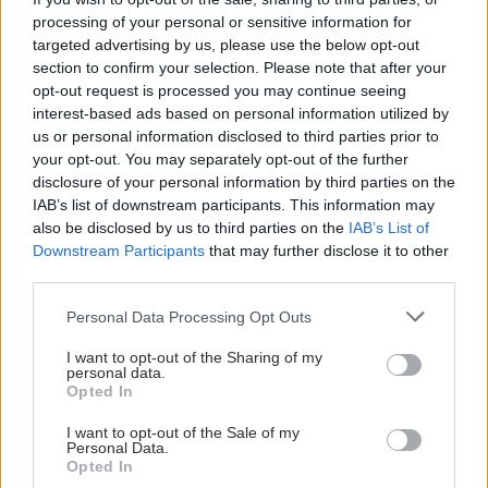
processing of your personal or sensitive information for
targeted advertising by us, please use the below opt-out
section to confirm your selection. Please note that after your
opt-out request is processed you may continue seeing
ΜΠΕΙΤΕ ΣΤΗ ΣΥΖΗΤΗΣΗ
interest-based ads based on personal information utilized by
us or personal information disclosed to third parties prior to
Loading...
your opt-out. You may separately opt-out of the further
disclosure of your personal information by third parties on the
IAB’s list of downstream participants. This information may
Προσθήκη Σχολίου
also be disclosed by us to third parties on the
IAB’s List of
Downstream Participants
that may further disclose it to other
third parties.
Please note that this website/app uses one or more Google
Personal Data Processing Opt Outs
services and may gather and store information including but
not limited to your visit or usage behaviour. You may click to
I want to opt-out of the Sharing of my
personal data.
grant or deny consent to Google and its third-party tags to
Opted In
use your data for below specified purposes in below Google
consent section.
I want to opt-out of the Sale of my
Personal Data.
Opted In