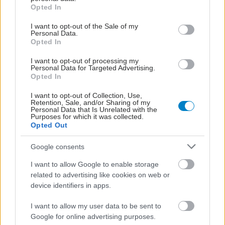
γεφύρωση μεταξύ της πανεπιστημιακής και
grant or deny consent to Google and its third-party tags to
Opted In
use your data for below specified purposes in below Google
ερευνητικής κοινότητας και της βιομηχανίας, με
consent section.
I want to opt-out of the Sale of my
ειδικότερο στόχο την καινοτομία στο τομέα της
Personal Data.
Opted In
ρομποτικής.”
I want to opt-out of processing my
Personal Data for Targeted Advertising.
Προσθέστε το iatronet.gr στο Discover
Opted In
Ειδήσεις υγείας σήμερα
I want to opt-out of Collection, Use,
Retention, Sale, and/or Sharing of my
Personal Data that Is Unrelated with the
Φρούτα, σακχαρώδης διαβήτης και καλοκαίρι
Purposes for which it was collected.
Opted Out
Σημάδια διπολικής διαταραχής
Google consents
Αδ. Γεωργιάδης στη Ρόδο: ''Σε ενάμιση χρόνο, το
I want to allow Google to enable storage
νοσοκομείο θα είναι καινούργιο''- 'Αμεσα μέτρα
related to advertising like cookies on web or
device identifiers in apps.
για την αντιμετώπιση των σοβαρών ελλείψεων
προσωπικού
I want to allow my user data to be sent to
Google for online advertising purposes.