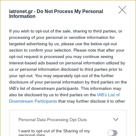
επιτυχία του Ινστιτούτου Ρομποτικής του Ε.Κ.
«Αθηνά» για τη δημιουργία ενός Κέντρου
iatronet.gr -
Do Not Process My Personal
Information
Αριστείας στη Ρομποτική κατά την εποχή της
Τεχνητής Νοημοσύνης, με το όνομα «ΗΡΩΝ»
If you wish to opt-out of the sale, sharing to third parties, or
(Ελληνικό Κέντρο Ρομποτικής), με τη διασφάλιση
processing of your personal or sensitive information for
χρηματοδότησης από το Ευρωπαϊκό Πρόγραμμα
targeted advertising by us, please use the below opt-out
section to confirm your selection. Please note that after your
Horizon – Teaming for excellence και την ανάλογη
opt-out request is processed you may continue seeing
χρηματοδότηση από τη ΓΓΕΚ, συνιστά υλοποίηση
interest-based ads based on personal information utilized by
των στόχων και της πολιτικής της Γραμματείας
us or personal information disclosed to third parties prior to
your opt-out. You may separately opt-out of the further
μας για την αξιοποίηση της επιστημονικής
disclosure of your personal information by third parties on the
αριστείας και καινοτομίας προς όφελος της
IAB’s list of downstream participants. This information may
κοινωνίας και της οικονομίας. Πιστεύουμε ότι η
also be disclosed by us to third parties on the
IAB’s List of
Downstream Participants
that may further disclose it to other
λειτουργία του Κέντρου θα συνεισφέρει τόσο
third parties.
στην έρευνα υψηλού επιπέδου σε τομείς, όπως η
Please note that this website/app uses one or more Google
Personal Data Processing Opt Outs
ρομποτική και η Τεχνητή Νοημοσύνη αλλά
services and may gather and store information including but
ταυτόχρονα θα συμβάλλει στο όραμά μας για τη
not limited to your visit or usage behaviour. You may click to
I want to opt-out of the Sharing of my
personal data.