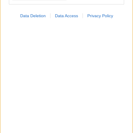
Data Deletion
Data Access
Privacy Policy
#TAGS
Τεχνολογία
Προσθέστε το iatronet.gr στο Discover
shares