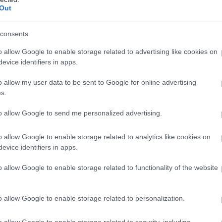
ν περιπτώσεων (65,2%) ο εκφοβισμός έγινε από
Out
 παιδιά, στο 1/3 (33,5%) από μεγαλύτερα σε ηλικία
 στο 1,3% από μικρότερα σε ηλικία παιδιά. Τρία στα
consents
ματα (74,6%) είχαν υποστεί εκφοβισμό και σε άλλο
o allow Google to enable storage related to advertising like cookies on
ρο, εκτός σχολείου.
evice identifiers in apps.
ορά τους γονείς, το 44,3% είχε λάβει κάποια
o allow my user data to be sent to Google for online advertising
/επιμόρφωση αναφορικά με το φαινόμενο του
s.
εκφοβισμού, με σημαντικότερη μορφή πληροφόρησης
to allow Google to send me personalized advertising.
ωση σχετικών άρθρων.
 τους πλειοψηφία (88%) οι γονείς είχαν ενημερώσει
o allow Google to enable storage related to analytics like cookies on
ντή ή τον εκπαιδευτικό του παιδιού τους για το
evice identifiers in apps.
ό εκφοβισμού. Σύμφωνα με τις απαντήσεις τους,
o allow Google to enable storage related to functionality of the website
με τη διαχείριση του περιστατικού από το σχολείο:
% των περιπτώσεων δεν έγινε καμία ενέργεια.
o allow Google to enable storage related to personalization.
2% των γονέων ήταν καθόλου ή λίγο ικανοποιημένοι
 διαχείριση του περιστατικού.
o allow Google to enable storage related to security, including