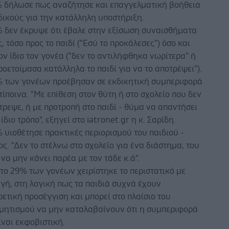
% δήλωσε πως αναζήτησε και επαγγελματική βοήθεια
δικούς για την κατάλληλη υποστήριξη.
% δεν έκρυψε ότι έβαλε στην εξίσωση συναισθήματα
, τόσο προς το παιδί ("Εσύ το προκάλεσες") όσο και
ον ίδιο τον γονέα ("δεν το αντιλήφθηκα νωρίτερα" ή
ροετοίμασα κατάλληλα το παιδί για να το αποτρέψει").
% των γονέων προέβησαν σε εκδικητική συμπεριφορά
τίποινα. "Με επίθεση στον θύτη ή στο σχολείο που δεν
τρεψε, ή με προτροπή στο παιδί - θύμα να απαντήσει
 ίδιο τρόπο", εξηγεί στο iatronet.gr η κ. Σαρίδη.
 υιοθέτησε πρακτικές περιορισμού του παιδιού -
ς. "Δεν το στέλνω στο σχολείο για ένα διάστημα, του
να μην κάνει παρέα με τον τάδε κ.ά".
 το 29% των γονέων χειρίστηκε το περιστατικό με
ή, στη λογική πως τα παιδιά συχνά έχουν
ετική προσέγγιση και μπορεί στο πλαίσιο του
μητισμού να μην καταλαβαίνουν ότι η συμπεριφορά
ίναι εκφοβιστική.