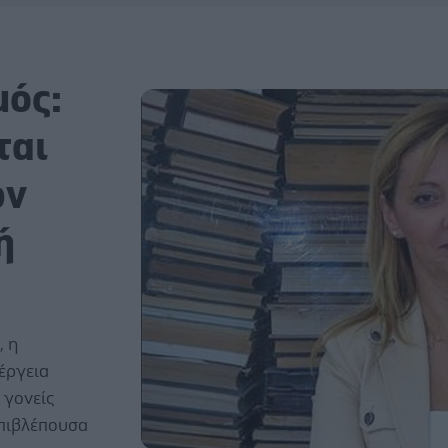
μός:
ται
ων
ή
, η
ιέργεια
 γονείς
επιβλέπουσα