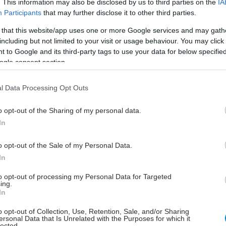
. This information may also be disclosed by us to third parties on the
IA
λογία χρησιμοποιήθηκε η προσαρμοσμένη στην
Participants
that may further disclose it to other third parties.
πραγματικότητα εκδοχή της αξιόπιστης κλίμακας
 that this website/app uses one or more Google services and may gath
 - Στρατηγικές για την Αντιμετώπιση του Εκφοβισμού.
including but not limited to your visit or usage behaviour. You may click 
 to Google and its third-party tags to use your data for below specifi
είς θυμάτων bullying που ανταποκρίθηκαν και
ogle consent section.
ν στη μελέτη, από περιοχή της Κεντρικής Ελλάδας,
 ηλικία 44,9 έτη (από 22 ως 61). Οι περισσότεροι
l Data Processing Opt Outs
ν μητέρες (66,5%), παντρεμένοι (87,3%). Δύο στους
5%) είχαν δύο παιδιά, το 60,3% είχε πτυχίο ΑΕΙ/ΤΕΙ
o opt-out of the Sharing of my personal data.
σο μηνιαίο οικογενειακό εισόδημα κυμαίνονταν
In
00 και 2.000 ευρώ.
o opt-out of the Sale of my Personal Data.
In
to opt-out of processing my Personal Data for Targeted
ing.
ων παιδιών είχαν υποστεί εκφοβισμό στο Δημοτικό
In
ο 17,1% στο Γυμνάσιο, το 8,9% στο Νηπιαγωγείο και το
o opt-out of Collection, Use, Retention, Sale, and/or Sharing
ύκειο.
ersonal Data that Is Unrelated with the Purposes for which it
lected.