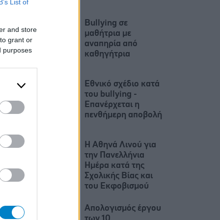
B’s List of
Bullying σε
er and store
μαθήτρια με
to grant or
αναπηρία από
ed purposes
καθηγήτρια
Εθνικό σχέδιο κατά
του bullying -
Επανέρχεται η
πενθήμερη αποβολή
Η Αθηνά Λινού για
την Πανελλήνια
Ημέρα κατά της
Σχολικής Βίας και
του Εκφοβισμού
Απολογισμός έργου
των 10