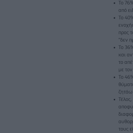
Το 76
από ει
Το 40
ενοχής
προς τ
"δεν π
Το 36
και αν
το απέ
με τον
Το 46%
θύματο
ζητάω 
Τέλος,
αποφυγ
διαφορ
αυθορ
τους ε