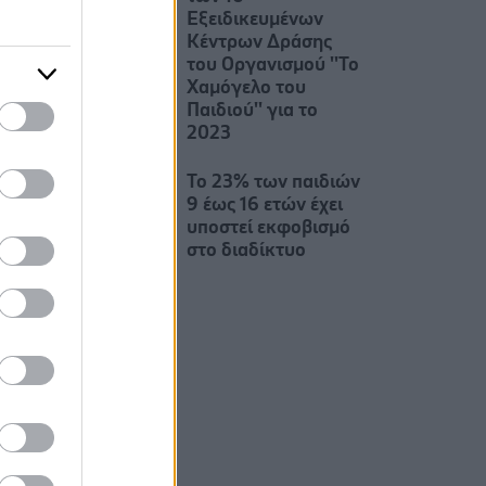
Εξειδικευμένων
Κέντρων Δράσης
του Οργανισμού ''Το
Χαμόγελο του
Παιδιού'' για το
2023
To 23% των παιδιών
9 έως 16 ετών έχει
υποστεί εκφοβισμό
στο διαδίκτυο