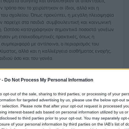
ι θύματα bullying και αναλύθηκαν οι απαντήσεις
ν τρόπο που το χειρίστηκαν οι ίδιοι, αλλά και η
 του σχολείου. Όπως προκύπτει, η μεγάλη πλειοψηφία
ν παρείχε στα παιδιά συμβουλευτική και κοινωνική
η. Ωστόσο καταγράφηκαν σημαντικά ποσοστά γονέων
ησαν μη εποικοδομητικές πρακτικές, όπως η
 συμπεριφορά με αντίποινα, ο περιορισμός του
θύματος, αλλά και η καλλιέργεια αισθήματος ενοχής,
αιδιού όσο και του γονέα.
τη
r -
Do Not Process My Personal Information
πραγματοποιήθηκε από την
Παναγιώτα Δελλή,
Δ
ακή φοιτήτρια στο Ελληνικό Ανοικτό Πανεπιστήμιο
to opt-out of the sale, sharing to third parties, or processing of your per
formation for targeted advertising by us, please use the below opt-out s
κηση Μονάδων Υγείας), με επιβλέπουσα την
Μαρία
r selection. Please note that after your opt-out request is processed y
τογραφία), επίκουρη καθηγήτρια στο Τμήμα
eing interest-based ads based on personal information utilized by us or
κής του Πανεπιστημίου Θεσσαλίας και διδάσκουσα
disclosed to third parties prior to your opt-out. You may separately opt-
ΑΠ.
losure of your personal information by third parties on the IAB’s list of