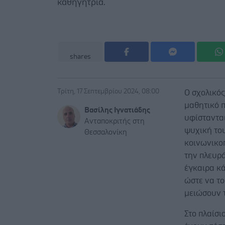
καθηγήτρια.
shares
Τρίτη, 17 Σεπτεμβρίου 2024, 08:00
Ο σχολικό
μαθητικό π
Βασίλης Ιγνατιάδης
υφίστανται
Ανταποκριτής στη
ψυχική του
Θεσσαλονίκη
κοινωνικοπ
την πλευρ
έγκαιρα κά
ώστε να το
μειώσουν τ
Στο πλαίσι