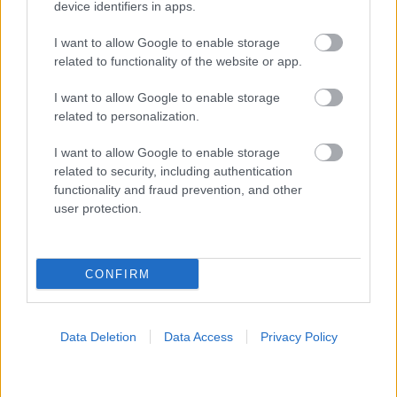
device identifiers in apps.
I want to allow Google to enable storage
ΣΗΜΕΡΑ ΣΤΟ IATRONET.GR
related to functionality of the website or app.
I want to allow Google to enable storage
related to personalization.
I want to allow Google to enable storage
related to security, including authentication
functionality and fraud prevention, and other
user protection.
CONFIRM
Οι αλλαγές στο σώμα που θεωρούνται φυσιολογικές
με το πέρασμα του χρόνου
Data Deletion
Data Access
Privacy Policy