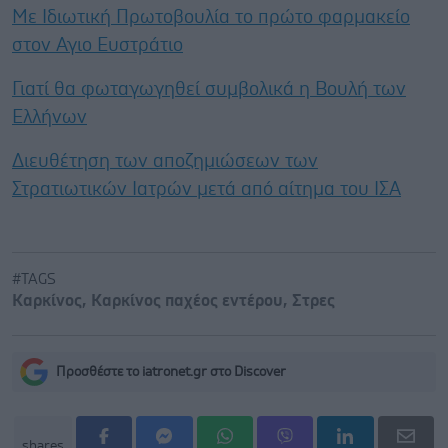
Με Ιδιωτική Πρωτοβουλία το πρώτο φαρμακείο
στον Αγιο Ευστράτιο
Γιατί θα φωταγωγηθεί συμβολικά η Βουλή των
Ελλήνων
Διευθέτηση των αποζημιώσεων των
Στρατιωτικών Ιατρών μετά από αίτημα του ΙΣΑ
#TAGS
Καρκίνος
,
Καρκίνος παχέος εντέρου
,
Στρες
Προσθέστε το iatronet.gr στο Discover
shares