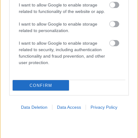
I want to allow Google to enable storage
related to functionality of the website or app.
I want to allow Google to enable storage
related to personalization.
I want to allow Google to enable storage
related to security, including authentication
functionality and fraud prevention, and other
Η αποφυγή 3 παραγόντων κινδύνου στη μέση ηλικία
user protection.
προσθέτει 13 χρόνια χωρίς άνοια [μελέτη]
CONFIRM
Data Deletion
Data Access
Privacy Policy