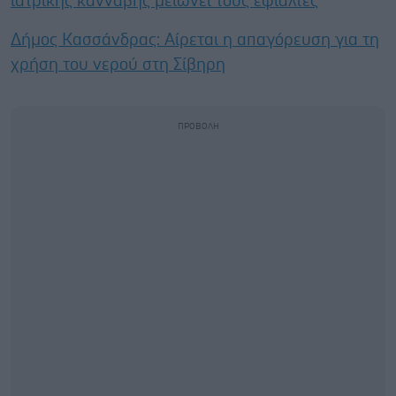
ιατρικής κάνναβης μειώνει τους εφιάλτες
Δήμος Κασσάνδρας: Αίρεται η απαγόρευση για τη
χρήση του νερού στη Σίβηρη