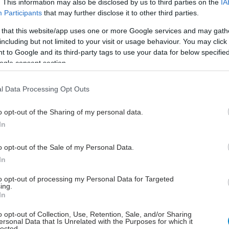
. This information may also be disclosed by us to third parties on the
IA
ιατί έχω φαγούρα στο κεφάλι;
Participants
that may further disclose it to other third parties.
άρχουν πολλοί λόγοι που θα νιώσουμε φαγούρα στο
 that this website/app uses one or more Google services and may gath
φάλι, κάποιοι όχι και τόσο προφανείς. Ας τους δούμε πιο
including but not limited to your visit or usage behaviour. You may click 
αλυτικά.
 to Google and its third-party tags to use your data for below specifi
ogle consent section.
l Data Processing Opt Outs
ίτη, 20 Ιουνίου 2023, 08:30
o opt-out of the Sharing of my personal data.
έα θεραπεία για τους ασθενείς με σύνδρομο
In
agille
o opt-out of the Sale of my Personal Data.
ορά και μωρά από 12 μηνών και άνω.
In
to opt-out of processing my Personal Data for Targeted
ing.
In
o opt-out of Collection, Use, Retention, Sale, and/or Sharing
ersonal Data that Is Unrelated with the Purposes for which it
τάρτη, 17 Αυγούστου 2022, 12:16
lected.