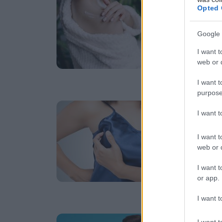
Ξ
Opted 
Eί
Google 
αί
I want t
web or d
I want t
purpose
Πα
I want 
Κ
I want t
Πα
web or d
αν
λό
I want t
πρ
or app.
I want t
Δε
I want t