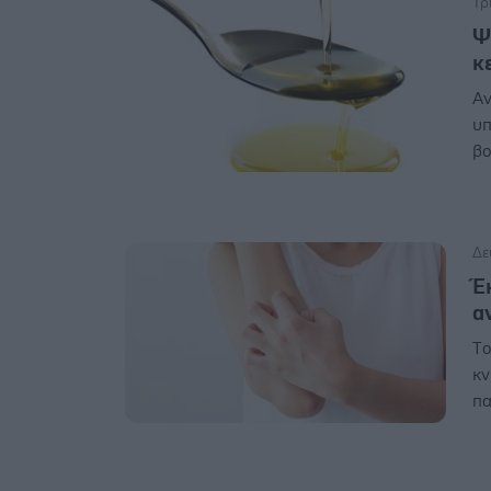
Τρ
Ψ
κ
Αν
υπ
βο
Δε
Έ
α
Tο
κν
πα