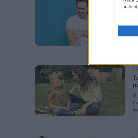
authenti
Κ
Γι
Πέ
T
μ
Ο 
βό
κρ