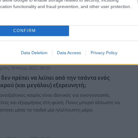
cation functionality and fraud prevention, and other user protection.
νησμός: Τι πρέπει να γνωρίζετε
ατιί ο γεροντικός κνησμός αποτελεί ξεχωριστή οντότητα.
CONFIRM
Data Deletion
Data Access
Privacy Policy
μπτη, 19 Μαΐου 2022, 09:00
ι δεν πρέπει να λείπει από την τσάντα ενός
ικρού (και μεγάλου) εξερευνητή;
ανοιξιάτικος καιρός είναι ιδανικός για οικογενειακές
λτες και εξορμήσεις στη φύση. Ποιος μπορεί άλλωστε να
ατήσει μέσα τα παιδιά μία ηλιόλουστη μέρα;