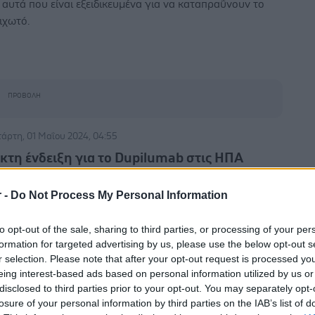
 αυτά που είναι εξειδικευμένα για να καταπραΰνουν το
ιχωτό.
τάρτη, 01 Μαΐου 2024, 04:55
Eκτη ένδειξη για το Dupilumab στις ΗΠΑ
η χορηγείται για ατοπική δερματίτιδα, άσθμα, χρόνια
r -
Do Not Process My Personal Information
νοκολπίτιδα με ρινικούς πολύποδες, ηωσινοφιλική
σοφαγίτιδα και οζώδη κνησμό.
to opt-out of the sale, sharing to third parties, or processing of your per
formation for targeted advertising by us, please use the below opt-out s
r selection. Please note that after your opt-out request is processed y
eing interest-based ads based on personal information utilized by us or
disclosed to third parties prior to your opt-out. You may separately opt-
μπτη, 14 Δεκεμβρίου 2023, 18:55
losure of your personal information by third parties on the IAB’s list of