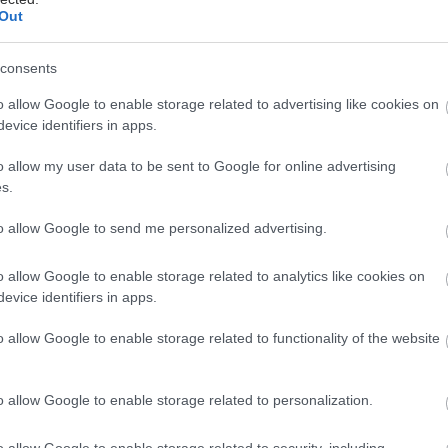
ηρό και αφυδατωμένο δέρμα
Out
ναι τραχύ με έντονη απολέπιση και κνησμό. Ποια είναι τα
consents
τια της ξηρότητας.
o allow Google to enable storage related to advertising like cookies on
evice identifiers in apps.
o allow my user data to be sent to Google for online advertising
s.
ρασκευή, 27 Μαΐου 2022, 13:39
to allow Google to send me personalized advertising.
νησμός στις θηλές: Είναι πάντα αθώος;
o allow Google to enable storage related to analytics like cookies on
ρόλο που πολλές από αυτές δεν εμπνέουν καμία
evice identifiers in apps.
ησυχία και θεραπεύονται εύκολα, υπάρχουν αρκετοί
γοι για τους οποίους οι γυναίκες θα πρέπει να δίνουν
o allow Google to enable storage related to functionality of the website
οσοχή.
o allow Google to enable storage related to personalization.
υτέρα, 23 Μαΐου 2022, 14:57
o allow Google to enable storage related to security, including