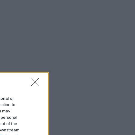
sonal or
ection to
ou may
 personal
out of the
 downstream