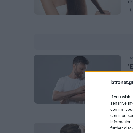
σε
τρ
Τε
'
Ηδ
iatronet.g
ρι
οι
If you wish 
sensitive in
confirm you
continue se
information 
Πέ
further disc