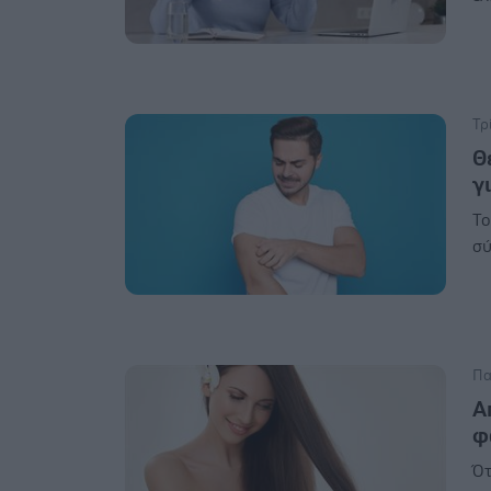
Τρ
Θ
γ
Το
σύ
Πα
Α
φ
Ότ