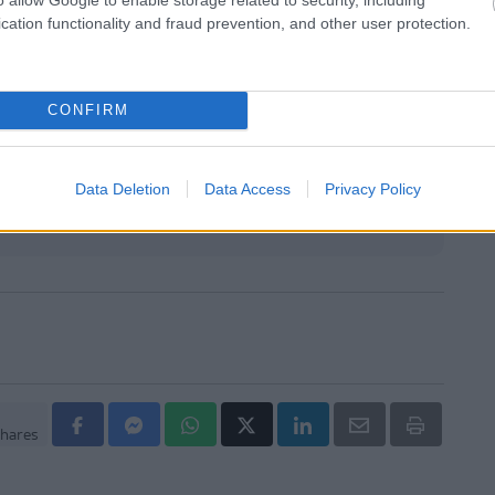
 του ΙΣΑ
cation functionality and fraud prevention, and other user protection.
μετατραυματικού στρες: Ουσία της ιατρικής
μειώνει τους εφιάλτες
CONFIRM
σάνδρας: Αίρεται η απαγόρευση για τη χρήση του
 Σίβηρη
Data Deletion
Data Access
Privacy Policy
hares