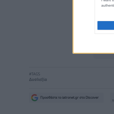
από αίτημα
authenti
Διαταραχή 
κάνναβης 
Δήμος Κασ
νερού στη
#TAGS
Δυσλεξία
Προσθέστε το iatronet.gr στο Discover
s