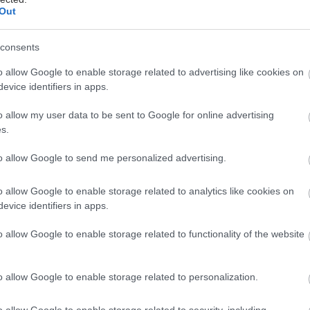
ύ. Είναι καλή ιδέα να εντοπίσετε τις δυνάμεις του και
Out
ήσετε να χτίσει την αυτοπεποίθησή του – κάτι που
ρεί να βοηθήσει σημαντικά. Με την κατάλληλη
consents
 σε μικρή ηλικία, η δυσλεξία δεν θα έχει κάποιον
o allow Google to enable storage related to advertising like cookies on
ηρεάσει την ζωή του ατόμου.
evice identifiers in apps.
ε δυσλεξία
o allow my user data to be sent to Google for online advertising
να άτομα, η δυσλεξία είναι κάτι που θα
s.
ζουν σε όλη τους τη ζωή. Ωστόσο, με τις κατάλληλες
to allow Google to send me personalized advertising.
ις, πολλά άτομα με δυσλεξία μαθαίνουν να διαβάζουν
φουν πολύ καλά και ξεπερνούν τις αρχικές τους
o allow Google to enable storage related to analytics like cookies on
 σε μεγάλο βαθμό.
evice identifiers in apps.
έστε το iatronet.gr στο Discover
o allow Google to enable storage related to functionality of the website
υγείας σήμερα
o allow Google to enable storage related to personalization.
η των αποζημιώσεων των Στρατιωτικών Ιατρών μετά
o allow Google to enable storage related to security, including