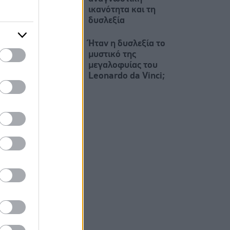
ικανότητα και τη
δυσλεξία
Ήταν η δυσλεξία το
μυστικό της
μεγαλοφυίας του
Leonardo da Vinci;