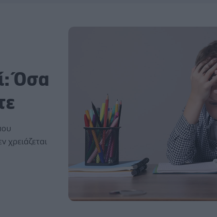
ί: Όσα
τε
που
εν χρειάζεται