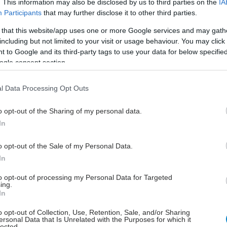
. This information may also be disclosed by us to third parties on the
IA
που αντιμετωπίζει το παιδί λόγω της δυσλεξίας του.
Participants
that may further disclose it to other third parties.
λήρης είναι η κατανόηση του συγκεκριμένου τύπου
που αντιμετωπίζει το παιδί, τόσο στοχευμένη και
 that this website/app uses one or more Google services and may gath
including but not limited to your visit or usage behaviour. You may click 
 θα είναι η καθοδήγηση που θα λάβει.
 to Google and its third-party tags to use your data for below specifi
ogle consent section.
ιμετωπίζεται η δυσλεξία;
τιμετώπιση για τη δυσλεξία είναι ένα ειδικά
l Data Processing Opt Outs
ο πρόγραμμα με σκοπό να βοηθήσει το παιδί με τις
 στην ανάγνωση. Η τεχνολογία έχει βοηθήσει
o opt-out of the Sharing of my personal data.
σε αυτόν τον τομέα. Η έγκαιρη παρέμβαση,
In
μένη για τις ανάγκες του κάθε παιδιού, είναι αυτό
o opt-out of the Sale of my Personal Data.
βοηθήσει να ξεπεράσει τις δυσκολίες και να πετύχει
In
ά.
to opt-out of processing my Personal Data for Targeted
ing.
In
o opt-out of Collection, Use, Retention, Sale, and/or Sharing
ηση πρέπει να ταιριάζει καλά στην προσωπικότητα
ersonal Data that Is Unrelated with the Purposes for which it
lected.