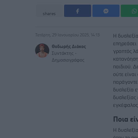
shares
Τετάρτη, 29 Ιανουαρίου 2025, 14:13
Η δυσλεξία
επηρεάσει
Θοδωρής Διάκος
γραπτός λό
Συντάκτης -
κατανόησης
Δημοσιογράφος
παιδιού. Δ
ούτε είναι
παράγοντε
δυσλεξία ε
δυσλεξίας 
εγκέφαλος 
Ποια εί
Η δυσλεξί
όταν το πα