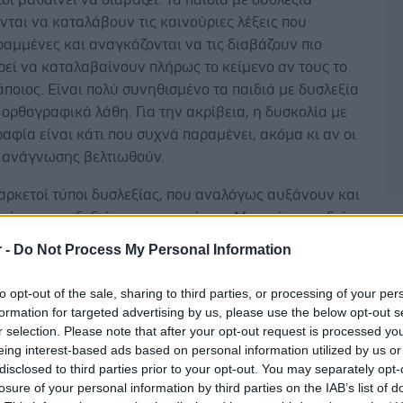
ται να καταλάβουν τις καινούριες λέξεις που
αμμένες και αναγκάζονται να τις διαβάζουν πιο
εί να καταλαβαίνουν πλήρως το κείμενο αν τους το
άποιος. Είναι πολύ συνηθισμένο τα παιδιά με δυσλεξία
ορθογραφικά λάθη. Για την ακρίβεια, η δυσκολία με
αφία είναι κάτι που συχνά παραμένει, ακόμα κι αν οι
ς ανάγνωσης βελτιωθούν.
αρκετοί τύποι δυσλεξίας, που αναλόγως αυξάνουν και
σή της στις δεξιότητες του ατόμου. Μπορεί τα παιδιά
Δ
εύονται να ξεχωρίσουν τους ήχους, ή να
r -
Do Not Process My Personal Information
νται να καταλάβουν γρήγορα τα γράμματα, ή και
υασμό δυσκολιών.
to opt-out of the sale, sharing to third parties, or processing of your per
formation for targeted advertising by us, please use the below opt-out s
ι κάποια απλή εξέταση για τη δυσλεξία, αλλά οι
r selection. Please note that after your opt-out request is processed y
ησιμοποιούν διάφορα τεστ για να καταλάβουν αν ένα
eing interest-based ads based on personal information utilized by us or
. Παρ’ όλα αυτά, δεν αρκεί μόνο η διάγνωση της
disclosed to third parties prior to your opt-out. You may separately opt-
losure of your personal information by third parties on the IAB’s list of
 αλλά και ο προσδιορισμός των συγκεκριμένων