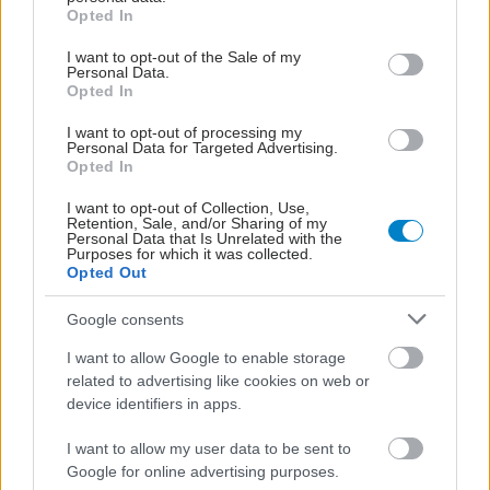
grant or deny consent to Google and its third-party tags to
Opted In
use your data for below specified purposes in below Google
consent section.
I want to opt-out of the Sale of my
Personal Data.
Opted In
I want to opt-out of processing my
Personal Data for Targeted Advertising.
Opted In
I want to opt-out of Collection, Use,
Retention, Sale, and/or Sharing of my
Personal Data that Is Unrelated with the
Purposes for which it was collected.
Opted Out
Πέμπτη, 03 Μαρτίου 2011, 18:51
Google consents
Eye Tracking: πού εστιάζει το μάτι μας;
I want to allow Google to enable storage
Η χρήση της νέας τεχνολογίας, που συνίσταται στην
related to advertising like cookies on web or
καταγραφή των κινήσεων του ματιού σε μια οθόνη με τη
device identifiers in apps.
χρήση ειδικού ανιχνευτή, μπορεί να συμβάλει στην
αντιμετώπιση σύνθετων επιστημονικών προβλημάτων, όπως
I want to allow my user data to be sent to
η δυσλεξία!
Google for online advertising purposes.