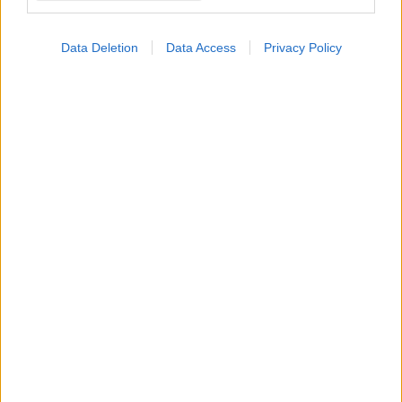
Data Deletion
Data Access
Privacy Policy
Δευτέρα, 22 Φεβρουαρίου 2010, 17:56
Πρώιμα συμπτώματα δυσλεξίας
Η δυσλεξία είναι δυσκολία στο διάβασμα, που μπορεί να
επηρεάσει ανθρώπους οποιασδήποτε ηλικίας. Ωστόσο, τα
αρχικά σημάδια συχνά εμφανίζονται νωρίς στην παιδική
ηλικία.