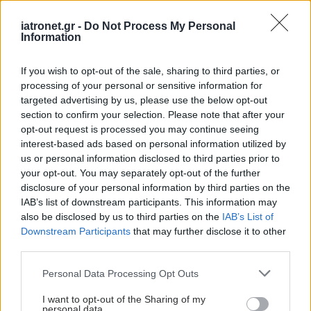
iatronet.gr -
Do Not Process My Personal
Information
If you wish to opt-out of the sale, sharing to third parties, or
processing of your personal or sensitive information for
targeted advertising by us, please use the below opt-out
section to confirm your selection. Please note that after your
opt-out request is processed you may continue seeing
interest-based ads based on personal information utilized by
us or personal information disclosed to third parties prior to
your opt-out. You may separately opt-out of the further
Τετάρτη, 14 Αυγούστου 2013, 19:36
disclosure of your personal information by third parties on the
Η δυσλεξία 'φαίνεται' σε απεικονιστικές
IAB’s list of downstream participants. This information may
εξετάσεις εγκεφάλου
also be disclosed by us to third parties on the
IAB’s List of
Downstream Participants
that may further disclose it to other
Αμερικανική ομάδα ερευνητών ανακάλυψε ίχνη σε
third parties.
απεικονιστικές εξετάσεις, που ήδη έχουν παρατηρηθεί σε
ενήλικες με την πάθηση.
Please note that this website/app uses one or more Google
Personal Data Processing Opt Outs
services and may gather and store information including but
not limited to your visit or usage behaviour. You may click to
I want to opt-out of the Sharing of my
personal data.