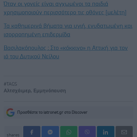
Όταν οι γονείς είναι αγχωμένοι τα παιδιά
χρησιμοποιούν περισσότερο τις οθόνες [μελέτη]
Τα καθημερινά βήματα για υγιή, ενυδατωμένη και
ισορροπημένη επιδερμίδα
Βασιλακόπουλος : Στο «κόκκινο» η Αττική για τον
ιό του Δυτικού Νείλου
#TAGS
Αλτσχάιμερ
,
Εμμηνόπαυση
Προσθέστε το iatronet.gr στο Discover
shares