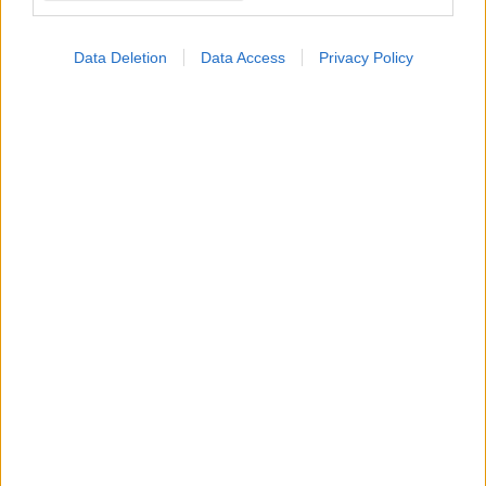
Data Deletion
Data Access
Privacy Policy
ΜΠΕΙΤΕ ΣΤΗ ΣΥΖΗΤΗΣΗ
Loading...
Προσθήκη Σχολίου
ΣΗΜΕΡΑ ΣΤΟ IATRONET.GR