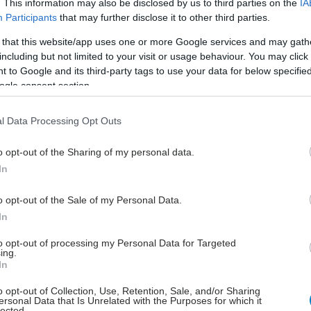
. This information may also be disclosed by us to third parties on the
IA
ονται νέες έρευνες για να διαπιστωθεί γιατί η
Participants
that may further disclose it to other third parties.
ια θα μπορούσε να έχει αυτή την επίδραση σε
ντες κινδύνου για καρδιοπάθεια.
 that this website/app uses one or more Google services and may gath
including but not limited to your visit or usage behaviour. You may click 
δημοσιεύτηκε στο
Journal of Preventive Medicine.
 to Google and its third-party tags to use your data for below specifi
ogle consent section.
Preventive Medicine.
l Data Processing Opt Outs
έστε το iatronet.gr στο Discover
o opt-out of the Sharing of my personal data.
In
υγείας σήμερα
o opt-out of the Sale of my Personal Data.
ακχαρώδης διαβήτης και καλοκαίρι
In
ιπολικής διαταραχής
to opt-out of processing my Personal Data for Targeted
ing.
In
άδης στη Ρόδο: ''Σε ενάμιση χρόνο, το νοσοκομείο θα
ούργιο''- 'Αμεσα μέτρα για την αντιμετώπιση των
o opt-out of Collection, Use, Retention, Sale, and/or Sharing
λλείψεων προσωπικού
ersonal Data that Is Unrelated with the Purposes for which it
lected.