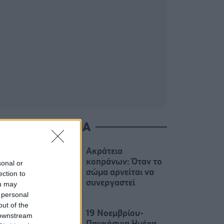
ΙΑΒΑΣΤΕ ΑΚΟΜΑ
Ακράτεια
κοπράνων: Όταν το
sonal or
σώμα αρνείται να
ection to
συνεργαστεί
ou may
 personal
out of the
19 Νοεμβρίου-
 downstream