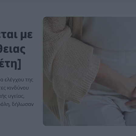
ται με
θειας
έτη]
α ελέγχου της
τες κινδύνου
ής υγείας,
ρόλη, δήλωσαν