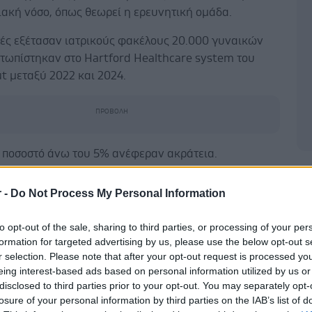
ιακή νόσο, όπως θεωρεί η ερευνητική ομάδα.
τές εξέτασαν ιατρικούς φακέλους 20.000 γυναικών
ετωπίστηκαν στο Hartford Healthcare system του
t μεταξύ 2022 και 2024.
, ποσοστό άνω του 5% ανέφεραν ακράτεια.
Δ
αν είχαν:
r -
Do Not Process My Personal Information
ρισσότερες πιθανότητες να έχουν διαβήτη τύπου 2
to opt-out of the sale, sharing to third parties, or processing of your per
ερισσότερες πιθανότητες να έχουν υψηλή
formation for targeted advertising by us, please use the below opt-out s
τερόλη
r selection. Please note that after your opt-out request is processed y
ρισσότερες πιθανότητες να έχουν υποστεί
eing interest-based ads based on personal information utilized by us or
αλικό
disclosed to third parties prior to your opt-out. You may separately opt-
ιπλάσιες πιθανότητες να έχουν χρειαστεί bypass.
losure of your personal information by third parties on the IAB’s list of