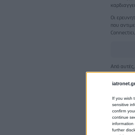
καρδιαγγε
Οι ερευνη
που αντιμ
Connecticu
Από αυτές
Οσες έπασχ
iatronet.g
25% πε
If you wish 
37% π
sensitive in
χολησ
confirm you
55% πε
continue se
εγκεφ
information 
Υπερτρ
further disc