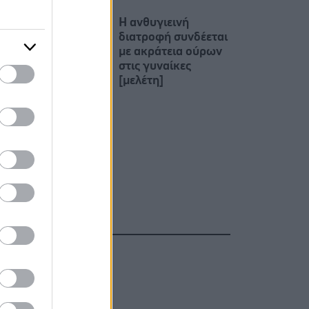
Η ανθυγιεινή
διατροφή συνδέεται
με ακράτεια ούρων
στις γυναίκες
[μελέτη]