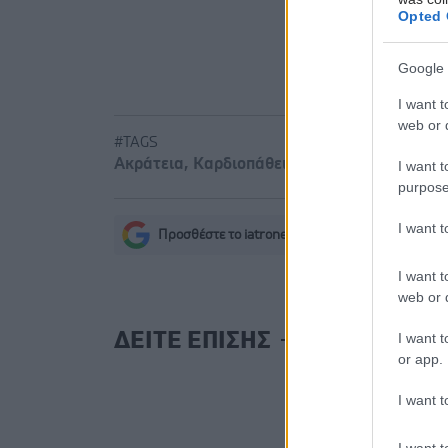
Opted 
Google 
I want t
web or d
#TAGS
Ακράτεια
,
Καρδιοπάθεια
,
Γυναίκα
I want t
purpose
I want 
Προσθέστε το iatronet.gr στο Discover
s
I want t
web or d
ΔΕΙΤΕ ΕΠΙΣΗΣ
I want t
or app.
I want t
I want t