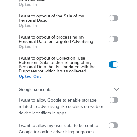
grant or deny consent to Google and its third-party tags to
διεξάγονται με επιτυχία και στην Θεραπευτική
Opted In
use your data for below specified purposes in below Google
Κλινική. Μάλιστα, πρόσφατα η κλινική συμμετείχε
consent section.
I want to opt-out of the Sale of my
στην πρώτη εδώ και αρκετά χρόνια ελληνική
Personal Data.
Opted In
κλινική μελέτη που ανακοινώθηκε σε Ευρωπαϊκό
Συνέδριο.
I want to opt-out of processing my
Personal Data for Targeted Advertising.
Opted In
Συγκεκριμένα, πρόκειται για τη μελέτη της
Ελληνικής Ερευνητικής Ομάδας Ουρογεννητικού
I want to opt-out of Collection, Use,
Retention, Sale, and/or Sharing of my
Καρκίνου που συμμετείχε και η Θεραπευτική
Personal Data that Is Unrelated with the
Purposes for which it was collected.
Κλινική και απέδειξε ότι η χορήγηση
Opted Out
ανοσοθεραπείας αυξάνει τα ποσοστά
Google consents
αντιμετώπισης της νόσου σε ασθενείς που
I want to allow Google to enable storage
λαμβάνουν ακτινοθεραπεία για τον τοπικό
related to advertising like cookies on web or
καρκίνο ουροδόχου κύστης
device identifiers in apps.
Η Θεραπευτική Κλινική του ΕΚΠΑ στο Νοσοκομείο
I want to allow my user data to be sent to
Αλεξάνδρα παραμένει στην πρώτη γραμμή της
Google for online advertising purposes.