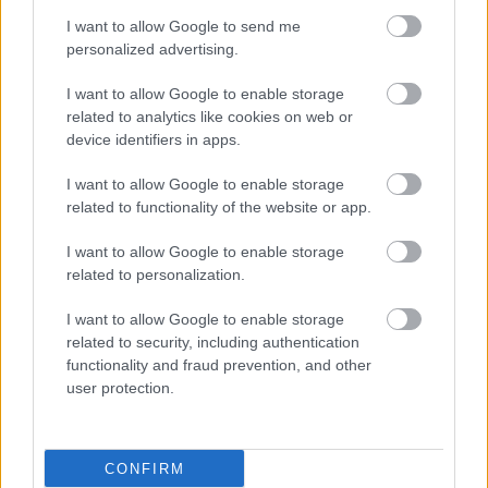
έρευνας και της κλινικής εφαρμογής και
I want to allow Google to send me
υπογραμμίζει ότι, παρά την πρόοδο, το
personalized advertising.
ισχυρότερο όπλο μας εξακολουθεί να είναι η
I want to allow Google to enable storage
πρόληψη και η έγκαιρη αναγνώριση των
related to analytics like cookies on web or
συμπτωμάτων.
Η
αιματουρία
, ακόμα και εάν είναι
device identifiers in apps.
παροδική και ασυμπτωματική, είναι ένα σήμα
I want to allow Google to enable storage
κινδύνου που δεν πρέπει να αγνοείται.
related to functionality of the website or app.
Η
διακοπή του καπνίσματος
, ο
τακτικός
I want to allow Google to enable storage
προληπτικός έλεγχος
και η
άμεση συμβουλή από
related to personalization.
ειδικό ιατρό
παραμένουν τα θεμέλια για τη
I want to allow Google to enable storage
μείωση της νοσηρότητας και θνητότητας αυτής
related to security, including authentication
της σοβαρής νόσου.
functionality and fraud prevention, and other
user protection.
Πηγές:
ΕΚΠΑ
CONFIRM