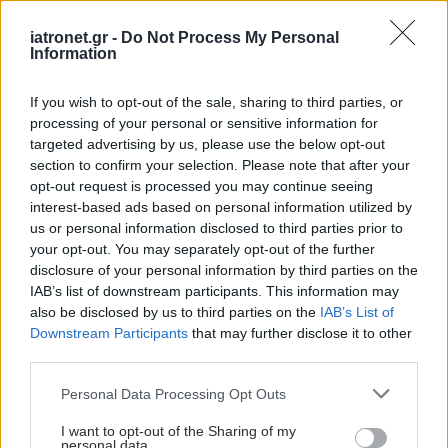
προσέγγιση αποτελεί η
γονιδιακή θεραπεία με
ναδοφαραγένη φιραντενοβέκ, που χρησιμοποιεί
iatronet.gr -
Do Not Process My Personal
Information
έναν τροποποιημένο αδενοϊό για τη μεταφορά του
γονιδίου της ιντερφερόνης άλφα-2b στους ιστούς
If you wish to opt-out of the sale, sharing to third parties, or
της ουροδόχου κύστης.
Τέλος, αναμένεται μέσα
processing of your personal or sensitive information for
targeted advertising by us, please use the below opt-out
στον επόμενο μήνα να υπάρξουν νέες
section to confirm your selection. Please note that after your
ανακοινώσεις για την αποτελεσματικότητα της
opt-out request is processed you may continue seeing
ανοσοθεραπείας σε αυτό το στάδιο της νόσου.
interest-based ads based on personal information utilized by
us or personal information disclosed to third parties prior to
Ελλάδα
your opt-out. You may separately opt-out of the further
disclosure of your personal information by third parties on the
Οι παραπάνω εξελίξεις έχουν τροποποιήσει ριζικά
IAB’s list of downstream participants. This information may
also be disclosed by us to third parties on the
IAB’s List of
τον τρόπο που αντιμετωπίζουμε ένα πολύ δύσκολο
Downstream Participants
that may further disclose it to other
προγνωστικά νεόπλασμα όπως είναι ο καρκίνος
third parties.
της ουροδόχου κύστης στη σύγχρονη εποχή. Οι
Please note that this website/app uses one or more Google
Personal Data Processing Opt Outs
εξελίξεις αυτές είναι αποτέλεσμα κλινικών
services and may gather and store information including but
μελετών στο συγκεκριμένο νεόπλασμα που
not limited to your visit or usage behaviour. You may click to
I want to opt-out of the Sharing of my
personal data.