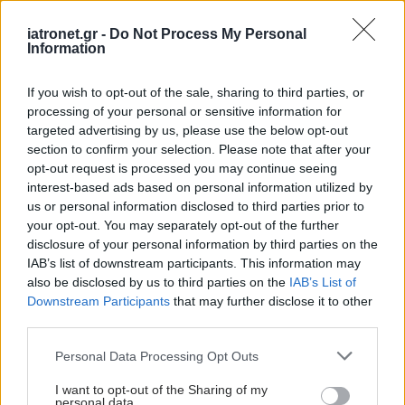
Επηρεάζουν οι χαμηλές
iatronet.gr -
Do Not Process My Personal
Information
θερμοκρασίες τη στυτική
λειτουργία;
If you wish to opt-out of the sale, sharing to third parties, or
processing of your personal or sensitive information for
targeted advertising by us, please use the below opt-out
section to confirm your selection. Please note that after your
Στυτική δυσλειτουργία
opt-out request is processed you may continue seeing
και γάμος: Ποια
interest-based ads based on personal information utilized by
προβλήματα δημιουργεί;
us or personal information disclosed to third parties prior to
your opt-out. You may separately opt-out of the further
disclosure of your personal information by third parties on the
IAB’s list of downstream participants. This information may
also be disclosed by us to third parties on the
IAB’s List of
Διατροφή και στυτική
Downstream Participants
that may further disclose it to other
δυσλειτουργία: Υπάρχει
third parties.
σχέση;
Please note that this website/app uses one or more Google
Personal Data Processing Opt Outs
services and may gather and store information including but
not limited to your visit or usage behaviour. You may click to
I want to opt-out of the Sharing of my
personal data.