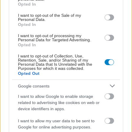
grant or deny consent to Google and its third-party tags to
Opted In
Στυτική δυσλειτουργία
use your data for below specified purposes in below Google
ανά ηλικία: Υπάρχουν
consent section.
I want to opt-out of the Sale of my
διαφορές;
Personal Data.
Opted In
I want to opt-out of processing my
Personal Data for Targeted Advertising.
Opted In
Όταν το μυαλό ‘’τραβάει
χειρόφρενο’’ στη
I want to opt-out of Collection, Use,
στυτική λειτουργία
Retention, Sale, and/or Sharing of my
Personal Data that Is Unrelated with the
Purposes for which it was collected.
Opted Out
Google consents
I want to allow Google to enable storage
related to advertising like cookies on web or
ΔΕΙΤΕ ΕΠΙΣΗΣ
device identifiers in apps.
I want to allow my user data to be sent to
Google for online advertising purposes.