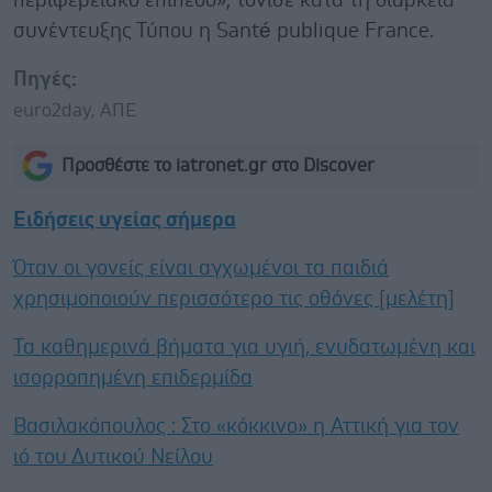
περιφερειακό επίπεδο», τόνισε κατά τη διάρκεια
συνέντευξης Τύπου η Santé publique France.
Πηγές:
euro2day, ΑΠΕ
Προσθέστε το iatronet.gr στο Discover
Ειδήσεις υγείας σήμερα
Όταν οι γονείς είναι αγχωμένοι τα παιδιά
χρησιμοποιούν περισσότερο τις οθόνες [μελέτη]
Τα καθημερινά βήματα για υγιή, ενυδατωμένη και
ισορροπημένη επιδερμίδα
Βασιλακόπουλος : Στο «κόκκινο» η Αττική για τον
ιό του Δυτικού Νείλου