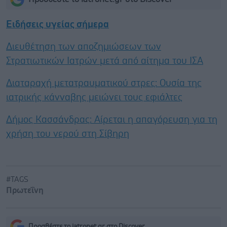
Ειδήσεις υγείας σήμερα
Διευθέτηση των αποζημιώσεων των
Στρατιωτικών Ιατρών μετά από αίτημα του ΙΣΑ
Διαταραχή μετατραυματικού στρες: Ουσία της
ιατρικής κάνναβης μειώνει τους εφιάλτες
Δήμος Κασσάνδρας: Αίρεται η απαγόρευση για τη
χρήση του νερού στη Σίβηρη
#TAGS
Πρωτεΐνη
Προσθέστε το iatronet.gr στο Discover