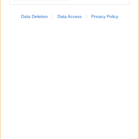
Προσθήκη Σχολίου
Data Deletion
Data Access
Privacy Policy
ΣΗΜΕΡΑ ΣΤΟ IATRONET.GR
Οι αλλαγές στο σώμα που θεωρούνται φυσιολογικές