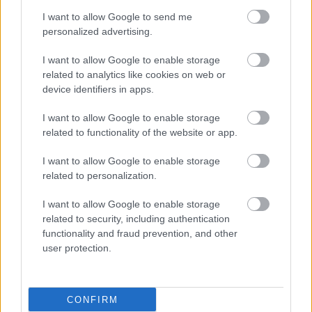
στην αναπαραγωγή
I want to allow Google to send me
personalized advertising.
I want to allow Google to enable storage
Οι χημικές ουσίες που
related to analytics like cookies on web or
συνεχίζουν να απειλούν
device identifiers in apps.
το περιβάλλον και την
υγεία, παρά τις
I want to allow Google to enable storage
απαγορεύσεις
related to functionality of the website or app.
I want to allow Google to enable storage
Προγεννητική έκθεση σε
related to personalization.
χημικές ουσίες
συνδέεται με αυξημένο
I want to allow Google to enable storage
κίνδυνο χρωμοσωμικών
related to security, including authentication
ανωμαλιών στο σπέρμα
functionality and fraud prevention, and other
user protection.
Η ΕΕ προχωρά σε
περιορισμό των
"αιώνιων χημικών"
CONFIRM
PFAS με πιθανές