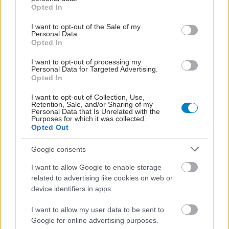
grant or deny consent to Google and its third-party tags to
Opted In
use your data for below specified purposes in below Google
consent section.
I want to opt-out of the Sale of my
ΔΙΑΒΑΣΤΕ ΑΚΟΜΑ
Personal Data.
Opted In
Μόλις 1 στα 19 παιχνίδια
I want to opt-out of processing my
ύποπτο για χημικές
Personal Data for Targeted Advertising.
ουσίες (Έρευνα)
Opted In
I want to opt-out of Collection, Use,
Retention, Sale, and/or Sharing of my
Personal Data that Is Unrelated with the
Purposes for which it was collected.
Opted Out
Ευρωπαϊκό πρόγραμμα
φιλοδοξεί να φέρει
Google consents
επανάσταση στην
παραγωγή βιώσιμων
I want to allow Google to enable storage
χημικών προϊόντων
related to advertising like cookies on web or
device identifiers in apps.
Ευρωπαϊκή Αρχή: Ποια
I want to allow my user data to be sent to
χημική ουσία έχει
Google for online advertising purposes.
επιβλαβείς επιπτώσεις