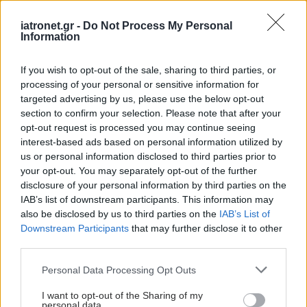
Με Ιδιωτική Πρωτοβουλία το πρώτο φαρμακείο
στον Αγιο Ευστράτιο
iatronet.gr -
Do Not Process My Personal
Information
Γιατί θα φωταγωγηθεί συμβολικά η Βουλή των
If you wish to opt-out of the sale, sharing to third parties, or
Ελλήνων
processing of your personal or sensitive information for
targeted advertising by us, please use the below opt-out
Διευθέτηση των αποζημιώσεων των
section to confirm your selection. Please note that after your
Στρατιωτικών Ιατρών μετά από αίτημα του ΙΣΑ
opt-out request is processed you may continue seeing
interest-based ads based on personal information utilized by
us or personal information disclosed to third parties prior to
your opt-out. You may separately opt-out of the further
disclosure of your personal information by third parties on the
#TAGS
IAB’s list of downstream participants. This information may
Χημικές ουσίες
also be disclosed by us to third parties on the
IAB’s List of
Downstream Participants
that may further disclose it to other
third parties.
Προσθέστε το iatronet.gr στο Discover
Please note that this website/app uses one or more Google
Personal Data Processing Opt Outs
services and may gather and store information including but
not limited to your visit or usage behaviour. You may click to
I want to opt-out of the Sharing of my
shares
personal data.