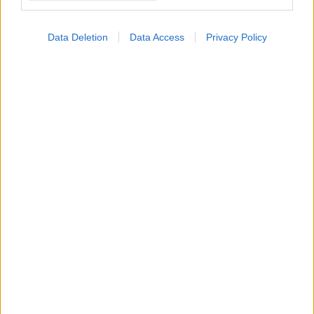
Loading...
Data Deletion
Data Access
Privacy Policy
Προσθήκη Σχολίου
ΣΗΜΕΡΑ ΣΤΟ IATRONET.GR