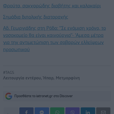
Φρούτα, σακχαρώδης διαβήτης και καλοκαίρι
Σημάδια διπολικής διαταραχής
Αδ. Γεωργιάδης στη Ρόδο: ''Σε ενάμιση χρόνο, το
νοσοκομείο θα είναι καινούργιο''- 'Αμεσα μέτρα
για την αντιμετώπιση των σοβαρών ελλείψεων
προσωπικού
#TAGS
Λειτουργία εντέρου
,
Ήπαρ
,
Μετμορφίνη
Προσθέστε το iatronet.gr στο Discover