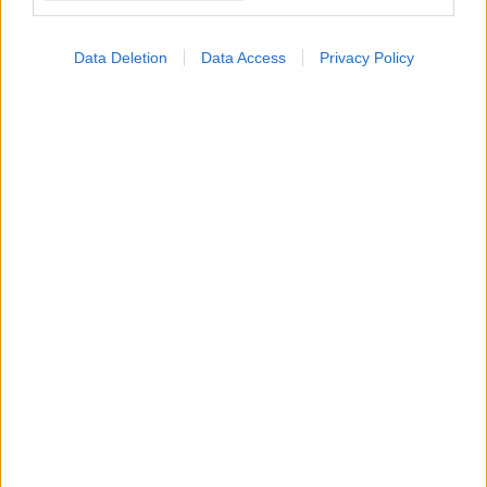
Data Deletion
Data Access
Privacy Policy
ΣΗΜΕΡΑ ΣΤΟ IATRONET.GR
Φρούτα, σακχαρώδης διαβήτης και καλοκαίρι