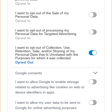
grant or deny consent to Google and its third-party tags to
Opted In
use your data for below specified purposes in below Google
Nομοθέτηση με τη
consent section.
I want to opt-out of the Sale of my
συμμετοχή των
Personal Data.
θεσμικών φορέων του
Opted In
κλάδου ζητούν οι
I want to opt-out of processing my
ψυχολόγοι
Personal Data for Targeted Advertising.
Opted In
Ψυχικό τραύμα: Αυτό
I want to opt-out of Collection, Use,
που μας βαραίνει δεν
Retention, Sale, and/or Sharing of my
Personal Data that Is Unrelated with the
ξεκίνησε πάντα από εμάς
Purposes for which it was collected.
Opted Out
Google consents
I want to allow Google to enable storage
related to advertising like cookies on web or
device identifiers in apps.
ΔΕΙΤΕ ΕΠΙΣΗΣ
I want to allow my user data to be sent to
Google for online advertising purposes.