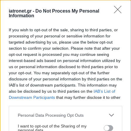
iatronet.gr -
Do Not Process My Personal
Information
Ξεκαθάρισμα σπιτιού: Σε
τι βοηθάει;
If you wish to opt-out of the sale, sharing to third parties, or
processing of your personal or sensitive information for
targeted advertising by us, please use the below opt-out
section to confirm your selection. Please note that after your
opt-out request is processed you may continue seeing
Γιατί οι καλοί άνθρωποι
interest-based ads based on personal information utilized by
δυσκολεύονται να
us or personal information disclosed to third parties prior to
θέσουν όρια
your opt-out. You may separately opt-out of the further
disclosure of your personal information by third parties on the
IAB’s list of downstream participants. This information may
also be disclosed by us to third parties on the
IAB’s List of
Downstream Participants
that may further disclose it to other
Υγιεινές και εύκολες
third parties.
συνήθειες για κάθε
ημέρα
Please note that this website/app uses one or more Google
Personal Data Processing Opt Outs
services and may gather and store information including but
not limited to your visit or usage behaviour. You may click to
I want to opt-out of the Sharing of my
personal data.