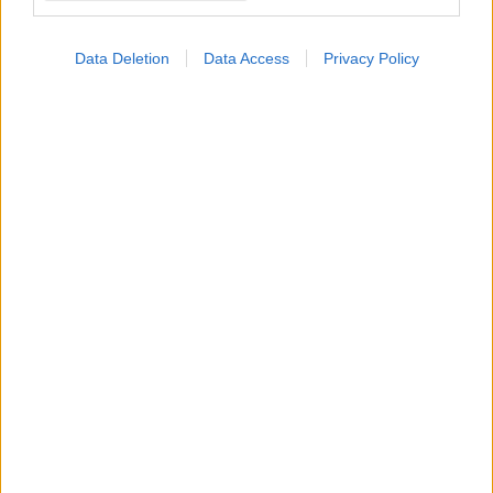
Data Deletion
Data Access
Privacy Policy
Πώς η στάση του σώματος ενισχύει τη θετική διάθεση
και την ανάληψη ρίσκου