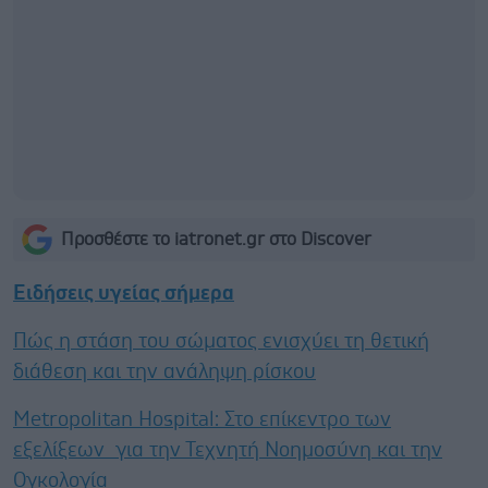
Προσθέστε το iatronet.gr στο Discover
Ειδήσεις υγείας σήμερα
Πώς η στάση του σώματος ενισχύει τη θετική
διάθεση και την ανάληψη ρίσκου
Metropolitan Hospital: Στο επίκεντρο των
εξελίξεων για την Τεχνητή Νοημοσύνη και την
Ογκολογία