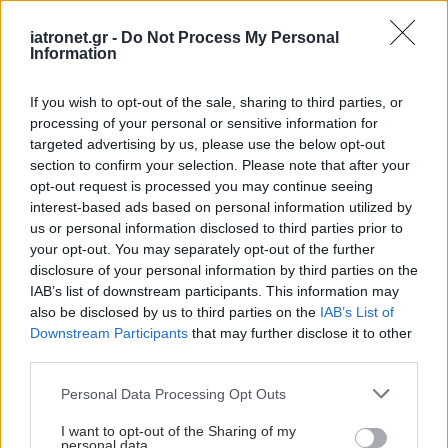
χρησιμοποιούν
περισσότερο τις οθόνες
iatronet.gr -
Do Not Process My Personal
[μελέτη]
Information
If you wish to opt-out of the sale, sharing to third parties, or
Σημάδια οτι βιώνετε
processing of your personal or sensitive information for
κρίση πανικού
targeted advertising by us, please use the below opt-out
section to confirm your selection. Please note that after your
opt-out request is processed you may continue seeing
interest-based ads based on personal information utilized by
us or personal information disclosed to third parties prior to
Καιρός: Ακόμα και
your opt-out. You may separately opt-out of the further
μικρές αλλαγές
disclosure of your personal information by third parties on the
επηρεάζουν την ψυχική
IAB’s list of downstream participants. This information may
υγεία [μελέτη]
also be disclosed by us to third parties on the
IAB’s List of
Downstream Participants
that may further disclose it to other
third parties.
Please note that this website/app uses one or more Google
Φυσικές λύσεις για το
Personal Data Processing Opt Outs
services and may gather and store information including but
άγχος
not limited to your visit or usage behaviour. You may click to
I want to opt-out of the Sharing of my
personal data.