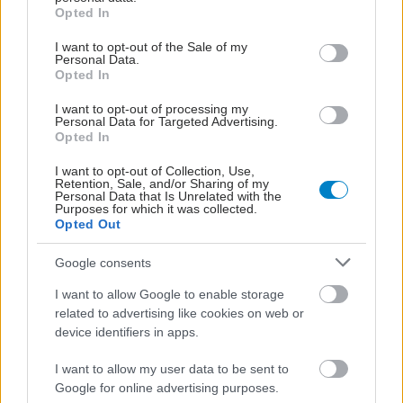
grant or deny consent to Google and its third-party tags to
Opted In
use your data for below specified purposes in below Google
consent section.
I want to opt-out of the Sale of my
Personal Data.
Opted In
Φροντιστές, άγχος και
συμβουλές
I want to opt-out of processing my
αυτοφροντίδας
Personal Data for Targeted Advertising.
Opted In
I want to opt-out of Collection, Use,
Retention, Sale, and/or Sharing of my
Personal Data that Is Unrelated with the
Διαδικτυακή θεραπεία
Purposes for which it was collected.
Opted Out
μειώνει το άγχος και την
αυπνία σε ηλικιωμένους
Google consents
[μελέτη]
I want to allow Google to enable storage
related to advertising like cookies on web or
device identifiers in apps.
I want to allow my user data to be sent to
ΔΕΙΤΕ ΕΠΙΣΗΣ
Google for online advertising purposes.