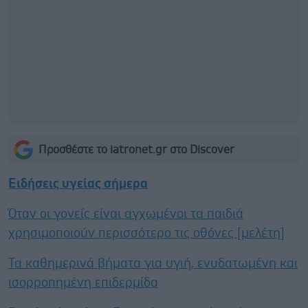
Προσθέστε το iatronet.gr στο Discover
Ειδήσεις υγείας σήμερα
Όταν οι γονείς είναι αγχωμένοι τα παιδιά
χρησιμοποιούν περισσότερο τις οθόνες [μελέτη]
Τα καθημερινά βήματα για υγιή, ενυδατωμένη και
ισορροπημένη επιδερμίδα