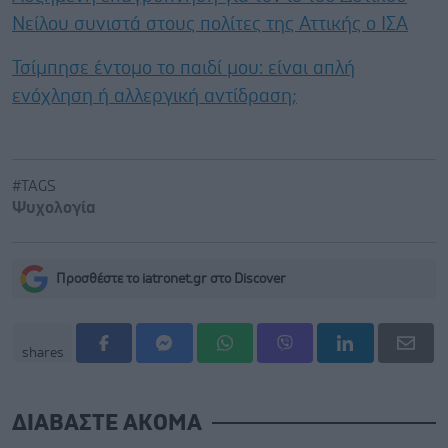
Νείλου συνιστά στους πολίτες της Αττικής ο ΙΣΑ
Τσίμπησε έντομο το παιδί μου: είναι απλή
ενόχληση ή αλλεργική αντίδραση;
#TAGS
Ψυχολογία
Προσθέστε το iatronet.gr στο Discover
shares
ΔΙΑΒΑΣΤΕ ΑΚΟΜΑ