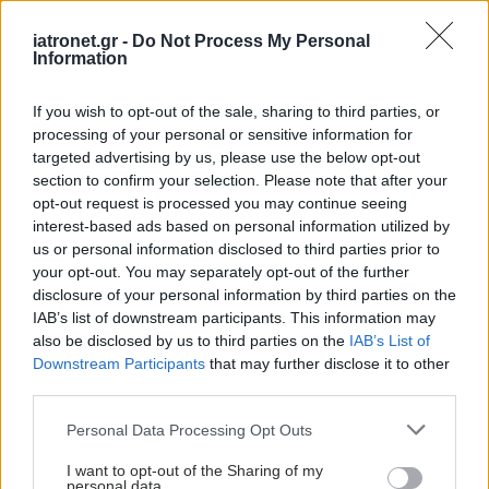
Υγιεινές και εύκολες
συνήθειες για κάθε
iatronet.gr -
Do Not Process My Personal
ημέρα
Information
If you wish to opt-out of the sale, sharing to third parties, or
processing of your personal or sensitive information for
targeted advertising by us, please use the below opt-out
Nομοθέτηση με τη
section to confirm your selection. Please note that after your
συμμετοχή των
opt-out request is processed you may continue seeing
θεσμικών φορέων του
interest-based ads based on personal information utilized by
κλάδου ζητούν οι
us or personal information disclosed to third parties prior to
ψυχολόγοι
your opt-out. You may separately opt-out of the further
disclosure of your personal information by third parties on the
Ψυχικό τραύμα: Αυτό
IAB’s list of downstream participants. This information may
που μας βαραίνει δεν
also be disclosed by us to third parties on the
IAB’s List of
ξεκίνησε πάντα από εμάς
Downstream Participants
that may further disclose it to other
third parties.
Please note that this website/app uses one or more Google
Personal Data Processing Opt Outs
services and may gather and store information including but
not limited to your visit or usage behaviour. You may click to
I want to opt-out of the Sharing of my
personal data.