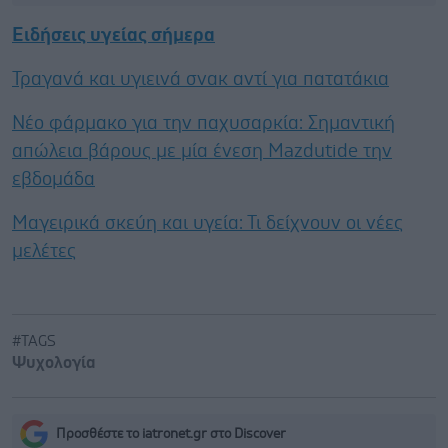
Ειδήσεις υγείας σήμερα
Τραγανά και υγιεινά σνακ αντί για πατατάκια
Νέο φάρμακο για την παχυσαρκία: Σημαντική
απώλεια βάρους με μία ένεση Mazdutide την
εβδομάδα
Μαγειρικά σκεύη και υγεία: Τι δείχνουν οι νέες
μελέτες
#TAGS
Ψυχολογία
Προσθέστε το iatronet.gr στο Discover