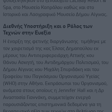
φιλοξενήθηκαν στο ξενοδοχείο LaLiBay Resort &
Spa, στο Μουσείο Καπράλου καθώς και στο
Ιστορικό και Λαογραφικό Μουσείο Δήμου Αίγινας.
Διεθνής Υποστήριξη και ο Ρόλος των
Τεχνών στην Ευεξία
Η έναρξη της φετινής διοργάνωσης τιμήθηκε με
τον χαιρετισμό της κας Έλσας Δημοπούλου εκ
μέρους του Αντιπεριφερειάρχη Αττικής κου
Θάνου Ασκητή, του Αντιδημάρχου Πολιτισμού, του
Δήμου Αίγινας κου Μιχάλη Σπυριδάκη και του
Γραφείου του Παγκόσμιου Οργανισμού Υγείας
(WHO) στην Αθήνα. Εκπρόσωποι του Οργανισμού,
ανάμεσα στους οποίους η Jennifer Hall και η Δρ
Αναστασία Γιαννάκη, συμμετείχαν ενεργά
παρουσιάζοντας επιστημονικά δεδομένα για τη
θεραπευτική αξία των τεχνών στη βελτίωση της