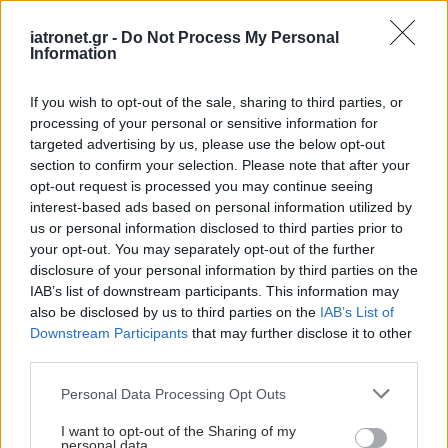
Γιατί οι καλοί άνθρωποι
δυσκολεύονται να
iatronet.gr -
Do Not Process My Personal
Information
θέσουν όρια
If you wish to opt-out of the sale, sharing to third parties, or
processing of your personal or sensitive information for
targeted advertising by us, please use the below opt-out
Υγιεινές και εύκολες
section to confirm your selection. Please note that after your
συνήθειες για κάθε
opt-out request is processed you may continue seeing
ημέρα
interest-based ads based on personal information utilized by
us or personal information disclosed to third parties prior to
your opt-out. You may separately opt-out of the further
disclosure of your personal information by third parties on the
IAB’s list of downstream participants. This information may
Nομοθέτηση με τη
also be disclosed by us to third parties on the
IAB’s List of
συμμετοχή των
Downstream Participants
that may further disclose it to other
θεσμικών φορέων του
third parties.
κλάδου ζητούν οι
ψυχολόγοι
Please note that this website/app uses one or more Google
Personal Data Processing Opt Outs
services and may gather and store information including but
not limited to your visit or usage behaviour. You may click to
I want to opt-out of the Sharing of my
Ψυχικό τραύμα: Αυτό
personal data.