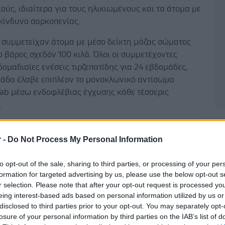
κούς, ιδιαίτερα για τους ηλικιωμένους και τα άτομα με
κίνδυνο σαρκοπενίας.
η συμμετείχαν άτομα με μέσο δείκτη μάζας σώματος
ο βάρος σχεδόν 100 κιλά. Όλοι οι συμμετέχοντες
ομαδιαίες ενέσεις τιρζεπατίδης για 24 εβδομάδες,
μάδα έλαβε επιπλέον το μονοκλωνικό αντίσωμα
ab μέσω ενδοφλέβιας έγχυσης κάθε τέσσερις
.
Δ
r -
Do Not Process My Personal Information
romab δρα αναστέλλοντας τη μυοστατίνη, μια
to opt-out of the sale, sharing to third parties, or processing of your per
ου περιορίζει την ανάπτυξη των μυών. Με τον τρόπο
formation for targeted advertising by us, please use the below opt-out s
r selection. Please note that after your opt-out request is processed y
λλει στη διατήρηση της μυϊκής μάζας κατά τη
eing interest-based ads based on personal information utilized by us or
ης απώλειας βάρους.
disclosed to third parties prior to your opt-out. You may separately opt-
losure of your personal information by third parties on the IAB’s list of
σματα έδειξαν ότι και οι δύο ομάδες έχασαν παρόμοιο