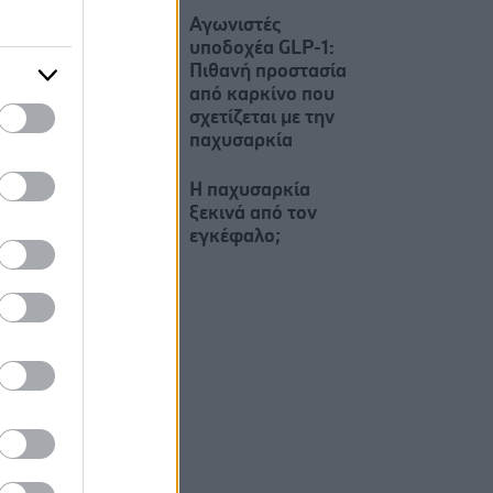
Αγωνιστές
υποδοχέα GLP-1:
Πιθανή προστασία
από καρκίνο που
σχετίζεται με την
παχυσαρκία
Η παχυσαρκία
ξεκινά από τον
εγκέφαλο;