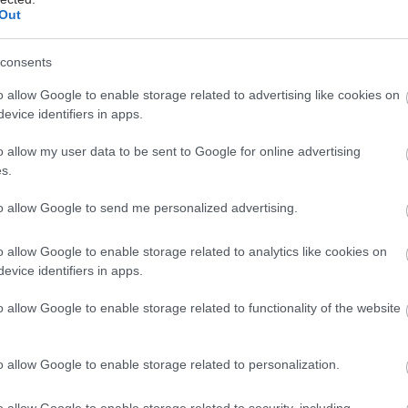
 υπογραμμίζουν ότι η πιο αποτελεσματική στρατηγική
Out
α λίπους με ταυτόχρονη διατήρηση της μυϊκής μάζας
εί να είναι ο συνδυασμός επαρκούς πρόσληψης
consents
, συστηματικής άσκησης και αλλαγών στη
ά και τις διατροφικές συνήθειες.
o allow Google to enable storage related to advertising like cookies on
evice identifiers in apps.
νέα θεραπευτική προσέγγιση ανοίγει τον δρόμο για
o allow my user data to be sent to Google for online advertising
ές παρεμβάσεις που θα μπορούσαν να βελτιώσουν την
s.
της απώλειας βάρους κατά τη φαρμακευτική
ιση της παχυσαρκίας.
to allow Google to send me personalized advertising.
έστε το iatronet.gr στο Discover
o allow Google to enable storage related to analytics like cookies on
evice identifiers in apps.
υγείας σήμερα
o allow Google to enable storage related to functionality of the website
νώδεις νόσοι του εντέρου συνδέονται με αυξημένο
υχικών νόσων [μελέτη]
o allow Google to enable storage related to personalization.
άζει τους μυς και τα οστά ένα συμπλήρωμα
υ;
o allow Google to enable storage related to security, including