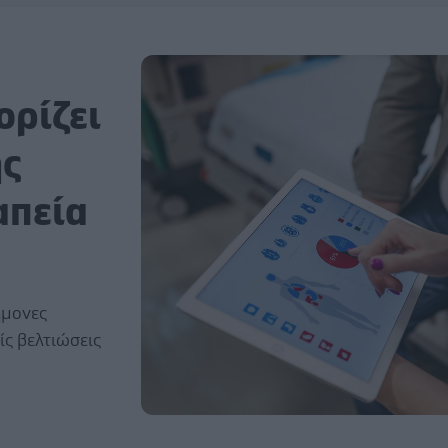
ορίζει
ής
απεία
ήμονες
ίς βελτιώσεις