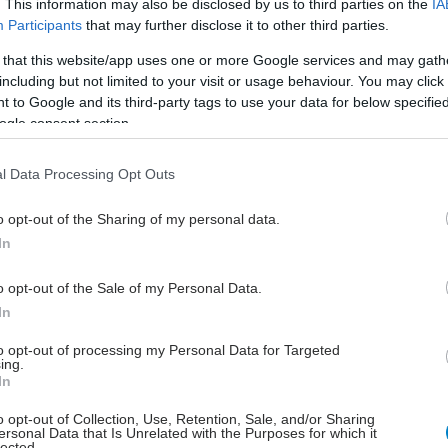
. This information may also be disclosed by us to third parties on the
IA
ματικού βάρους, περίπου 11% έως 12%. Ωστόσο, οι
Participants
that may further disclose it to other third parties.
ντες που έλαβαν apitegromab έχασαν κατά μέσο όρο
 that this website/app uses one or more Google services and may gath
λιπης μάζας σώματος, έναντι 3,5 κιλών στην ομάδα που
including but not limited to your visit or usage behaviour. You may click 
 τιρζεπατίδη.
 to Google and its third-party tags to use your data for below specifi
ogle consent section.
ε τους ερευνητές, αυτό μεταφράζεται σε μείωση της
άλιπης μάζας κατά σχεδόν 55%.
l Data Processing Opt Outs
νθαρρυντικά ευρήματα, οι επιστήμονες επισημαίνουν
o opt-out of the Sharing of my personal data.
απιστώθηκαν σαφείς βελτιώσεις στη μυϊκή δύναμη ή
In
γική κινητικότητα των συμμετεχόντων.
γο αυτό παραμένει ανοιχτό το ερώτημα κατά πόσο η
o opt-out of the Sale of my Personal Data.
της μυϊκής μάζας θα μεταφραστεί σε ουσιαστικά
In
την υγεία, ιδιαίτερα στους ηλικιωμένους.
to opt-out of processing my Personal Data for Targeted
ing.
In
o opt-out of Collection, Use, Retention, Sale, and/or Sharing
ersonal Data that Is Unrelated with the Purposes for which it
lected.