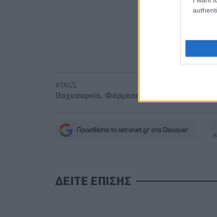
authenti
Οι εθελον
δεκάδες οι
Αττικής
#TAGS
Παχυσαρκία
,
Φάρμακα
Προσθέστε το iatronet.gr στο Discover
s
ΔΕΙΤΕ ΕΠΙΣΗΣ