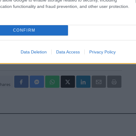
cation functionality and fraud prevention, and other user protection.
τές του Ελληνικού Ερυθρού Σταυρού διέσωσαν
κόσιτα και άγρια ζώα στα πύρινα μέτωπα της Δ.
CONFIRM
Data Deletion
Data Access
Privacy Policy
hares