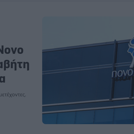
 Novo
ιαβήτη
α
μμετέχοντες.