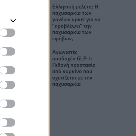
Ελληνική μελέτη: Η
παχυσαρκία των
γονέων αρκεί για να
"προβλέψει" την
παχυσαρκία των
εφήβων;
Αγωνιστές
υποδοχέα GLP-1:
Πιθανή προστασία
από καρκίνο που
σχετίζεται με την
παχυσαρκία