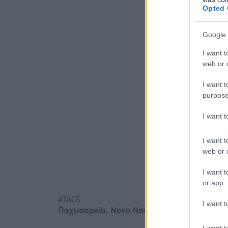
Opted 
Προσθ
Google 
Ειδήσεις 
I want t
web or d
Τραγανά κα
I want t
Νέο φάρμα
purpose
με μία έν
I want 
Μαγειρικά 
I want t
web or d
I want t
or app.
#TAGS
I want t
Παχυσαρκία
,
Novo Nordisk
,
Διαβήτης 3
I want t