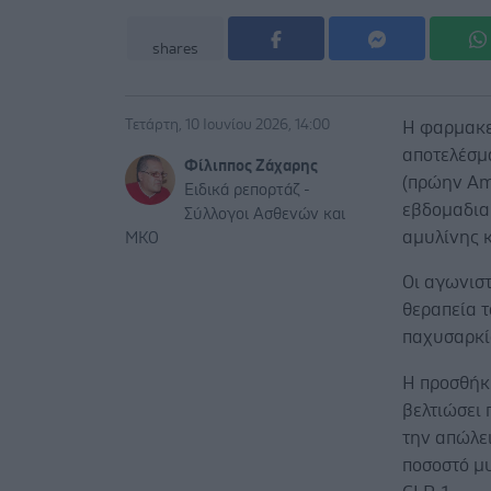
shares
Τετάρτη, 10 Ιουνίου 2026, 14:00
Η φαρμακε
αποτελέσμα
Φίλιππος Ζάχαρης
(πρώην Am
Ειδικά ρεπορτάζ -
εβδομαδια
Σύλλογοι Ασθενών και
αμυλίνης κ
ΜΚΟ
Οι αγωνιστ
θεραπεία 
παχυσαρκί
Η προσθήκη
βελτιώσει 
την απώλε
ποσοστό μ