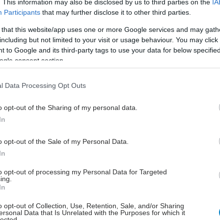
. This information may also be disclosed by us to third parties on the
IA
Participants
that may further disclose it to other third parties.
οτελέσματα καταγράφηκαν επίσης σε δευτερεύοντα
 that this website/app uses one or more Google services and may gath
ά σημεία, όπως:
including but not limited to your visit or usage behaviour. You may click 
 to Google and its third-party tags to use your data for below specifi
ος εντός του επιθυμητού γλυκαιμικού εύρους (Time
ogle consent section.
ge),
ριακή πίεση,
l Data Processing Opt Outs
ατικό βάρος.
o opt-out of the Sharing of my personal data.
έχοντες που έλαβαν τη μέγιστη δόση έχασαν κατά
In
14,6% του αρχικού τους βάρους. Σύμφωνα με τη Novo
το προφίλ ασφάλειας και ανεκτικότητας του φαρμάκου
o opt-out of the Sale of my Personal Data.
κά παρόμοιο με εκείνο των ήδη γνωστών αγωνιστών
In
to opt-out of processing my Personal Data for Targeted
 αποτελέσματα αυτά, η εταιρεία σχεδιάζει να
ing.
In
 σε μελέτες Φάσης ΙΙΙ για να αξιολογήσει περαιτέρω
tide ως πιθανή θεραπεία για τον διαβήτη τύπου 2
o opt-out of Collection, Use, Retention, Sale, and/or Sharing
ersonal Data that Is Unrelated with the Purposes for which it
χυσαρκία.
lected.