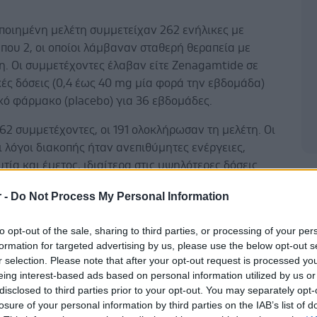
ποιημένη μελέτη συμμετείχαν 262 ενήλικες με
που 2, οι οποίοι λάμβαναν σταθερή θεραπεία με
η. Οι συμμετέχοντες έλαβαν είτε Zenagamtide σε
ές δόσεις (0,4 έως 40 mg μία φορά την εβδομάδα)
ικό φάρμακο (placebo) για 36 εβδομάδες.
62 συμμετέχοντες, οι 191 ολοκλήρωσαν τη μελέτη. Οι
 λόγοι διακοπής ήταν ανεπιθύμητες ενέργειες,
τία και έμετος, ιδιαίτερα στις υψηλότερες δόσεις.
Δ
r -
Do Not Process My Personal Information
to opt-out of the sale, sharing to third parties, or processing of your per
σματα έδειξαν ότι το Zenagamtide μείωσε τη
formation for targeted advertising by us, please use the below opt-out s
r selection. Please note that after your opt-out request is processed y
ωμένη αιμοσφαιρίνη (HbA1c) με στατιστικά σημαντικό
eing interest-based ads based on personal information utilized by us or
ξαρτώμενο τρόπο. Η μεγαλύτερη επίδραση
disclosed to third parties prior to your opt-out. You may separately opt-
ηκε στην ομάδα που έλαβε 40 mg εβδομαδιαίως: η
losure of your personal information by third parties on the IAB’s list of
 HbA1c μειώθηκε από 7,8% σε 6,09%.