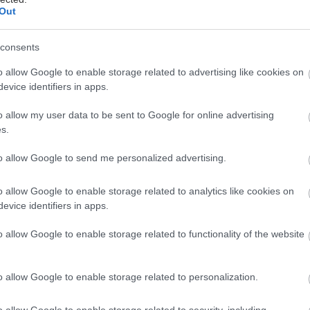
Out
έστε το iatronet.gr στο Discover
consents
υγείας σήμερα
o allow Google to enable storage related to advertising like cookies on
evice identifiers in apps.
ι υγιεινά σνακ αντί για πατατάκια
o allow my user data to be sent to Google for online advertising
κο για την παχυσαρκία: Σημαντική απώλεια βάρους
s.
εση Mazdutide την εβδομάδα
to allow Google to send me personalized advertising.
σκεύη και υγεία: Τι δείχνουν οι νέες μελέτες
o allow Google to enable storage related to analytics like cookies on
evice identifiers in apps.
o allow Google to enable storage related to functionality of the website
o allow Google to enable storage related to personalization.
o allow Google to enable storage related to security, including