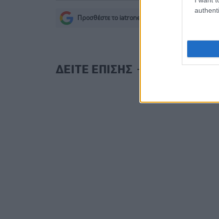
authenti
Προσθέστε το iatronet.gr στο Discover
s
ΔΕΙΤΕ ΕΠΙΣΗΣ