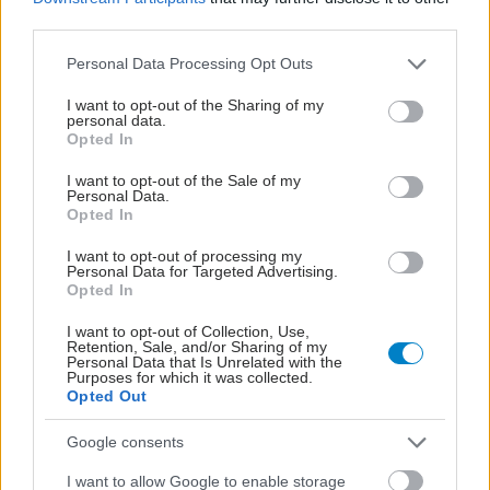
third parties.
Please note that this website/app uses one or more Google
Personal Data Processing Opt Outs
services and may gather and store information including but
not limited to your visit or usage behaviour. You may click to
I want to opt-out of the Sharing of my
personal data.
grant or deny consent to Google and its third-party tags to
Παρασκευή, 14 Νοεμβρίου 2025, 08:00
Opted In
use your data for below specified purposes in below Google
"Διαβήτης Τύπου 3": Ο ύπουλος κίνδυνος για τον
consent section.
I want to opt-out of the Sale of my
εγκέφαλο και τη μνήμη
Personal Data.
Opted In
Η ινσουλίνη παίζει και καθοριστικό ρόλο στη λειτουργία του
I want to opt-out of processing my
εγκεφάλου.
Personal Data for Targeted Advertising.
Opted In
I want to opt-out of Collection, Use,
Retention, Sale, and/or Sharing of my
Personal Data that Is Unrelated with the
Purposes for which it was collected.
Opted Out
Google consents
I want to allow Google to enable storage