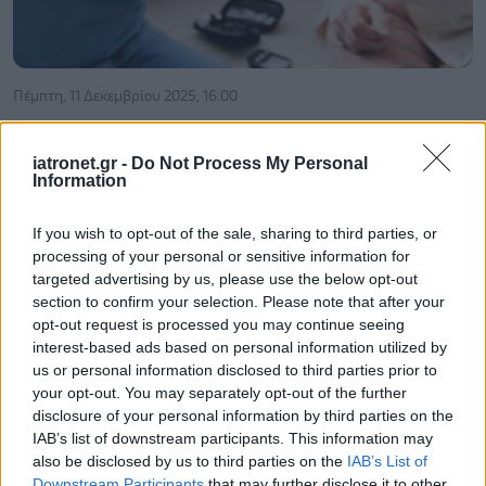
Πέμπτη, 11 Δεκεμβρίου 2025, 16:00
Με ποιον μηχανισμό ο διαβήτης προσβάλλει την
καρδιά και τα νεφρά
iatronet.gr -
Do Not Process My Personal
Information
Νέα μελέτη δείχνει τώρα ότι ο διαβήτης ακολουθεί ένα
ανοσολογικό "μονοπάτι", το οποίο οδηγεί άμεσα σε
If you wish to opt-out of the sale, sharing to third parties, or
φλεγμονή, βλάβες στους ιστούς και τελικά σε οργανική
processing of your personal or sensitive information for
ανεπάρκεια.
targeted advertising by us, please use the below opt-out
section to confirm your selection. Please note that after your
opt-out request is processed you may continue seeing
interest-based ads based on personal information utilized by
us or personal information disclosed to third parties prior to
your opt-out. You may separately opt-out of the further
disclosure of your personal information by third parties on the
IAB’s list of downstream participants. This information may
also be disclosed by us to third parties on the
IAB’s List of
Downstream Participants
that may further disclose it to other