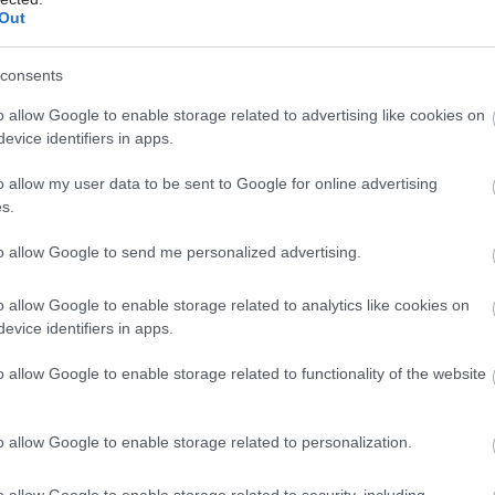
Out
κάντε 10-12 επαναλήψεις.
α γάμπες
consents
ρθιοι. Κοιτώντας μπροστά, η πλάτη σας πρέπει να είναι
o allow Google to enable storage related to advertising like cookies on
θείτε αργά στις μύτες των ποδιών, προσπαθώντας να
evice identifiers in apps.
ο πιο ψηλά γίνεται. Επιστρέψτε αργά στην αρχική
o allow my user data to be sent to Google for online advertising
παναλάβετε 20 φορές. Αν νιώθετε “τράβηγμα” στις
s.
μαίνει ότι κάνετε την άσκηση σωστά.
to allow Google to send me personalized advertising.
έστε το iatronet.gr στο Discover
o allow Google to enable storage related to analytics like cookies on
υγείας σήμερα
evice identifiers in apps.
άδης στη Ρόδο: ''Σε ενάμιση χρόνο, το νοσοκομείο θα
o allow Google to enable storage related to functionality of the website
ούργιο''- 'Αμεσα μέτρα για την αντιμετώπιση των
λλείψεων προσωπικού
o allow Google to enable storage related to personalization.
gan χαμηλών λιπαρών βοηθά στην απώλεια βάρους
o allow Google to enable storage related to security, including