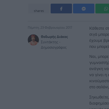
shares
Πέμπτη, 23 Φεβρουαρίου 2017
Κάθεστε στ
σιγά μπορε
Θοδωρής Διάκος
έχουμε βρε
Συντάκτης -
που μπορεί
Δημοσιογράφος
Ναι, μπορε
γυμναστήρι
ανάγκη να
να γίνει η
κινούμαστε
στο σαλόν
Σηκωθείτε,
διαφημίσει