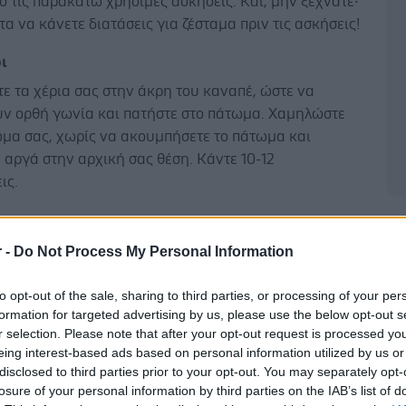
ό τις παρακάτω χρήσιμες ασκήσεις. Και, μην ξεχνάτε·
τα να κάνετε διατάσεις για ζέσταμα πριν τις ασκήσεις!
ι
ε τα χέρια σας στην άκρη του καναπέ, ώστε να
υν ορθή γωνία και πατήστε στο πάτωμα. Χαμηλώστε
ώμα σας, χωρίς να ακουμπήσετε το πάτωμα και
 αργά στην αρχική σας θέση. Κάντε 10-12
ις.
Δ
ές σας είναι αρκετά σκληρός για να μην βουλιάζετε,
r -
Do Not Process My Personal Information
ασικές κάμψεις (με τα πόδια ευθεία ή λυγισμένα) είναι
ι. Αν, πάλι, θέλετε να αυξήσετε την δυσκολία, καθίστε
to opt-out of the sale, sharing to third parties, or processing of your per
formation for targeted advertising by us, please use the below opt-out s
 κάθετα στον καναπέ, ώστε ο κορμός σας να
r selection. Please note that after your opt-out request is processed y
παράλληλα με το πάτωμα. Ακουμπήστε τα χέρια στο
eing interest-based ads based on personal information utilized by us or
 κάντε ένα σετ κάμψεις έτσι.
disclosed to third parties prior to your opt-out. You may separately opt-
losure of your personal information by third parties on the IAB’s list of