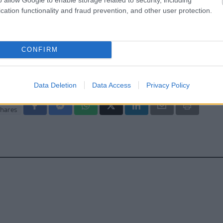
ειώνεται η ποσότητα του φαγητού [μελέτη]
cation functionality and fraud prevention, and other user protection.
κρινε φάρμακο για τη ναρκοληψία
CONFIRM
Data Deletion
Data Access
Privacy Policy
hares