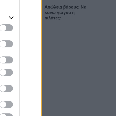
Απώλεια βάρους: Να
κάνω γιόγκα ή
πιλάτες;