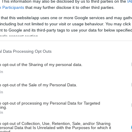
. This information may also be disclosed by us to third parties on the
IA
Participants
that may further disclose it to other third parties.
 that this website/app uses one or more Google services and may gath
including but not limited to your visit or usage behaviour. You may click 
ά ροκανίσματα μπορούν να γίνουν πάνω στον καναπέ,
 to Google and its third-party tags to use your data for below specifi
ρό μαξιλάρι για στήριξη στην μέση ξανά, αν ο καναπές
ogle consent section.
τά σκληρός. Εναλλακτικά, κάντε τα στο πάτωμα.
l Data Processing Opt Outs
o opt-out of the Sharing of my personal data.
ον καναπέ με την πλάτη σας ευθεία. Τεντώστε στα
In
προς τα εμπρός. Σηκώστε το αριστερό, και επιστρέψτε
ην αρχική του θέση. Επαναλάβετε με το δεξί, και
o opt-out of the Sale of my Personal Data.
να εναλλάσσετε για 40 επαναλήψεις.
In
α
to opt-out of processing my Personal Data for Targeted
ing.
όρθιοι, με την πλάτη σας σχεδόν κολλητά στον
In
ντε ένα βαθύ κάθισμα, ώστε να κάθεστε σχεδόν στον
o opt-out of Collection, Use, Retention, Sale, and/or Sharing
λά χωρίς να τον ακουμπήσετε. Λυγίστε τα πόδια αλλά
ersonal Data that Is Unrelated with the Purposes for which it
ε την πλάτη σας ίσια. Επιστρέψτε στην αρχική σας
lected.