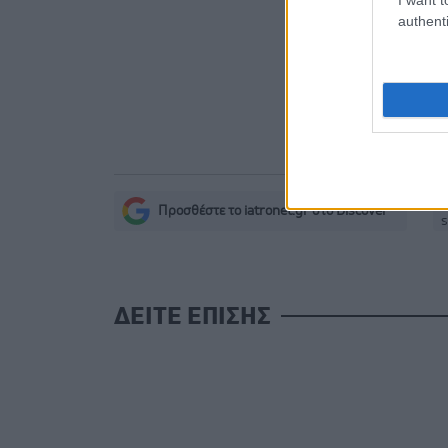
χωρίς να μ
authenti
Ο FDA ενέ
Προσθέστε το iatronet.gr στο Discover
s
ΔΕΙΤΕ ΕΠΙΣΗΣ