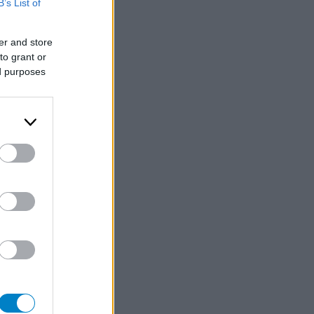
B’s List of
er and store
to grant or
ed purposes