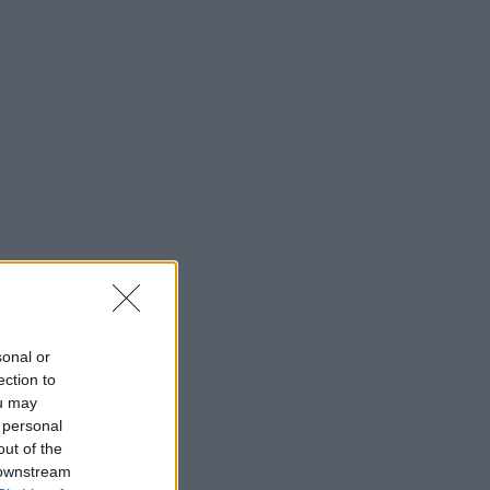
sonal or
ection to
ou may
 personal
out of the
 downstream