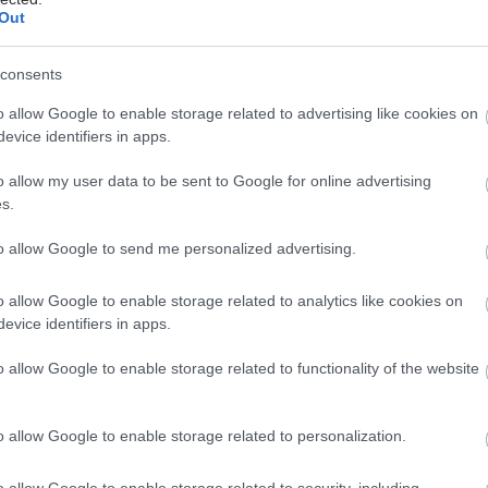
Out
τεμβρίου 2012
Τρίτη, 13 Μαρτίου 2012
ο η υγεία των
5 βήματα για να μην πονέσει
consents
ποτέ η μέση σας
o allow Google to enable storage related to advertising like cookies on
evice identifiers in apps.
o allow my user data to be sent to Google for online advertising
s.
to allow Google to send me personalized advertising.
πτεμβρίου 2011
Πέμπτη, 25 Αυγούστου 2011
o allow Google to enable storage related to analytics like cookies on
 η λύση για το
Οι 5 ′σωματοφύλακες′ της
evice identifiers in apps.
 το χρόνιο άγχος
καρδιάς σας
o allow Google to enable storage related to functionality of the website
o allow Google to enable storage related to personalization.
o allow Google to enable storage related to security, including