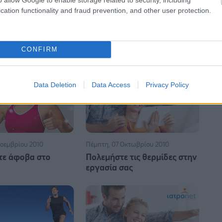
cation functionality and fraud prevention, and other user protection.
βρουαρίου 2011
Τρίτη, 04 Ιανουαρίου 2011
ο φυσικό όπλο μας
Κίνδυνοι από την καθιστή
CONFIRM
του πόνου
εργασία
Data Deletion
Data Access
Privacy Policy
οεμβρίου 2010
Πέμπτη, 07 Οκτωβρίου 2010
τε άφοβα στο
Πολεμήστε τις θερμίδες στην
εργασία σας