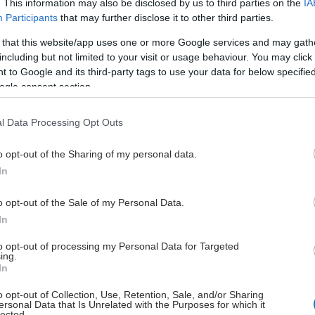
. This information may also be disclosed by us to third parties on the
IA
ου σας ανοίγουν
αδυνάτισμα
Participants
that may further disclose it to other third parties.
 για άσκηση
 that this website/app uses one or more Google services and may gath
including but not limited to your visit or usage behaviour. You may click 
 to Google and its third-party tags to use your data for below specifi
ogle consent section.
l Data Processing Opt Outs
o opt-out of the Sharing of my personal data.
Δεκεμβρίου 2012
Παρασκευή, 30 Νοεμβρίου 2012
In
μας θέλει τη
Έχοντας υγεία κάνετε
ή του!
οικονομία!
o opt-out of the Sale of my Personal Data.
In
to opt-out of processing my Personal Data for Targeted
ing.
In
o opt-out of Collection, Use, Retention, Sale, and/or Sharing
ersonal Data that Is Unrelated with the Purposes for which it
lected.