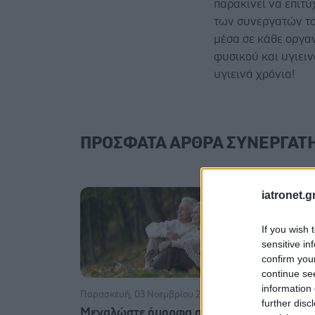
παρακινεί να επιτύ
των συνεργατών του
μέσα σε κάθε οργα
φυσικού και υγιειν
υγιεινά χρόνια!
ΠΡΟΣΦΑΤΑ ΑΡΘΡΑ ΣΥΝΕΡΓΑΤ
iatronet.g
If you wish 
sensitive in
confirm you
continue se
information 
Παρασκευή, 03 Νοεμβρίου 2017
Τρίτη, 21 Οκ
further disc
Mεγαλώστε όμορφα στα 65
Τεχνολογί