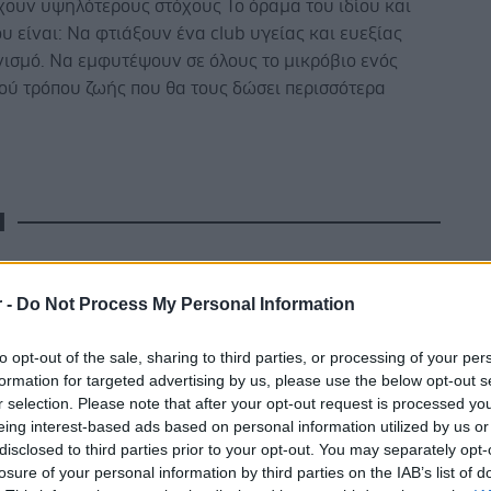
χουν υψηλότερους στόχους Το όραμα του ιδίου και
 είναι: Να φτιάξουν ένα club υγείας και ευεξίας
νισμό. Να εμφυτέψουν σε όλους το μικρόβιο ενός
ού τρόπου ζωής που θα τους δώσει περισσότερα
Η
r -
Do Not Process My Personal Information
to opt-out of the sale, sharing to third parties, or processing of your per
formation for targeted advertising by us, please use the below opt-out s
r selection. Please note that after your opt-out request is processed y
eing interest-based ads based on personal information utilized by us or
disclosed to third parties prior to your opt-out. You may separately opt-
τωβρίου 2014
Κυριακή, 01 Δεκεμβρίου 2013
losure of your personal information by third parties on the IAB’s list of
α και άθληση:
Απλά βήματα για εύκολο