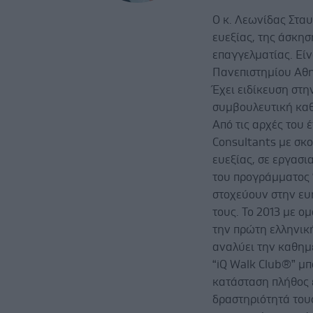
Ο κ. Λεωνίδας Σταυ
ευεξίας, της άσκησ
επαγγελματίας. Εί
Πανεπιστημίου Αθη
Έχει ειδίκευση στη
συμβουλευτική κα
Από τις αρχές του 
Consultants με σκ
ευεξίας, σε εργασι
του προγράμματος “
στοχεύουν στην ευη
τους. Το 2013 με 
την πρώτη ελληνικ
αναλύει την καθημ
“iQ Walk Club®” μπ
κατάσταση πλήθος 
δραστηριότητά τους