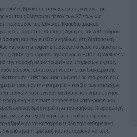
ρόπουλος βρίσκεται στον χώρο της υγείας, της
ης και του αθλητισμού πλέον των 27 ετών ως
ναι πτυχιούχος του Εθνικού Καποδιστριακού
νών του Τμήματος Φυσικής Αγωγής και Αθλητισμού.
ν άσκηση και την ευεξία ενηλίκων, στη διατροφική
θώς και στο management χώρων υγείας και άσκησης.
έτους 2008 έχει ιδρύσει την εταιρεία BODY IQ Wellness
οπό την παροχή ολοκληρωμένων υπηρεσιών υγείας,
ακούς χώρους. Είναι ο εμπνευστής και διαχειριστής
Better Life 4U®” που απευθύνεται σε εταιρείες που
μερία τους και την ευημερία - ευεξία των στελεχών
ομάδα ειδικών συνεργατών σχεδίασε και δημιούργησε
ή εφαρμογή για smart phones που καταγράφει και
ερινή φυσική δραστηριότητα του χρήστη. Η εφαρμογή
ορεί πλέον να αξιολογήσει με ευκολία τη φυσική
εργαζομένων, να καταγράψει όλη την καθημερινή
 (περπάτημα ή τρέξιμο) και ταυτόχρονα να τους