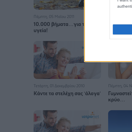
authenti
Πέμπτη, 05 Μαΐου 2011
Τρίτη, 08 Φε
10.000 βήματα…για την
Άσκηση: Τ
υγεία!
εναντίον 
Τετάρτη, 01 Δεκεμβρίου 2010
Πέμπτη, 04 Ν
Κάντε τα στελέχη σας ‘άλογα’
Γυμναστεί
κρύο…