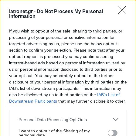
Αδ. Γεωργιάδης στη Ρόδο: ''Σε ενάμιση χρόνο, το
iatronet.gr -
Do Not Process My Personal
νοσοκομείο θα είναι καινούργιο''- 'Αμεσα μέτρα
Information
για την αντιμετώπιση των σοβαρών ελλείψεων
προσωπικού
If you wish to opt-out of the sale, sharing to third parties, or
processing of your personal or sensitive information for
Δίαιτα vegan χαμηλών λιπαρών βοηθά στην
targeted advertising by us, please use the below opt-out
section to confirm your selection. Please note that after your
απώλεια βάρους χωρίς να μειώνεται η ποσότητα
opt-out request is processed you may continue seeing
του φαγητού [μελέτη]
interest-based ads based on personal information utilized by
us or personal information disclosed to third parties prior to
your opt-out. You may separately opt-out of the further
disclosure of your personal information by third parties on the
IAB’s list of downstream participants. This information may
#TAGS
also be disclosed by us to third parties on the
IAB’s List of
Χρόνια κόπωση
Downstream Participants
that may further disclose it to other
third parties.
Προσθέστε το iatronet.gr στο Discover
Please note that this website/app uses one or more Google
Personal Data Processing Opt Outs
services and may gather and store information including but
not limited to your visit or usage behaviour. You may click to
I want to opt-out of the Sharing of my
personal data.