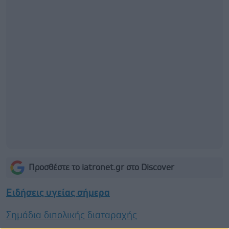
Προσθέστε το iatronet.gr στο Discover
Ειδήσεις υγείας σήμερα
Σημάδια διπολικής διαταραχής