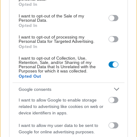
grant or deny consent to Google and its third-party tags to
shares
Opted In
use your data for below specified purposes in below Google
consent section.
I want to opt-out of the Sale of my
Personal Data.
ΔΙΑΒΑΣΤΕ ΑΚΟΜΑ
Opted In
I want to opt-out of processing my
Γιατί η χρόνια κόπωση
Personal Data for Targeted Advertising.
είναι πιθανό να ξεκινά
Opted In
από το πιάτο
I want to opt-out of Collection, Use,
Retention, Sale, and/or Sharing of my
Personal Data that Is Unrelated with the
Purposes for which it was collected.
Opted Out
Γιατί δεν έχω ενέργεια;
Google consents
I want to allow Google to enable storage
related to advertising like cookies on web or
device identifiers in apps.
I want to allow my user data to be sent to
7 τύποι ξεκούρασης
Google for online advertising purposes.