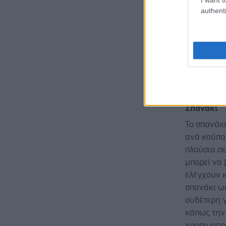
Τζίντζερ
authenti
Το τζίντζε
Έχει αποδε
ιδιαίτερη 
να το απολ
τζίντζερ μ
μια σαλάτα,
Σπανάκι
Το σπανάκι
ανά κούπα,
πλούσια σε
μπορεί να 
ελέγχουν 
σπανάκι ω
ουδέτερη γ
κάπως την
χρησιμοποι