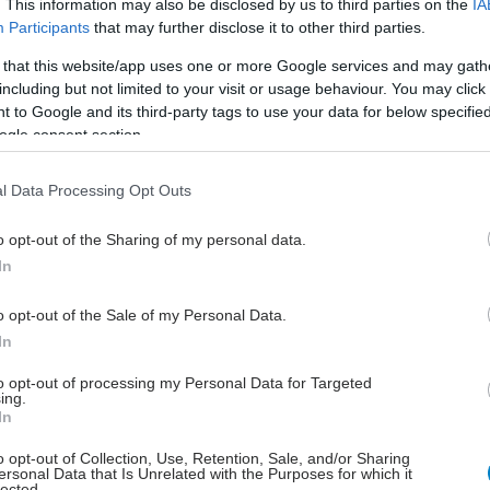
τε δηλαδή για μια μερίδα γευστικό γουακαμόλε, ή
. This information may also be disclosed by us to third parties on the
IA
Participants
that may further disclose it to other third parties.
απλώσουμε πάνω στο ψωμί με λίγο λεμονάκι. Επίσης,
ήσουμε στο μπλέντερ, είναι τέλεια εναλλακτική της
 that this website/app uses one or more Google services and may gath
 μαγιονέζας για τις σαλάτες μας.
including but not limited to your visit or usage behaviour. You may click 
 to Google and its third-party tags to use your data for below specifi
σποροι
ogle consent section.
θόσποροι περιέχουν αρκετό μαγνήσιο, ένα απαραίτητο
l Data Processing Opt Outs
ια τον οργανισμό μας—χρησιμοποιείται σε
ες από 300 διαδικασίες του σώματος, μέσα στις
o opt-out of the Sharing of my personal data.
ι η αποδόμηση των τροφών για παραγωγή ενέργειας.
In
μαγνησίου έχει συσχετιστεί με την αυξημένη ανοχή
λίνη, ένα από τα κύρια αίτια του διαβήτη. Δυο
o opt-out of the Sale of my Personal Data.
 της σούπας κολοκυθόσποροι περιέχουν περίπου 74 mg
In
, το 25% της καθημερινής μας δόσης. Μπορείτε να
to opt-out of processing my Personal Data for Targeted
ύσετε ψητούς, με λίγα μπαχαρικά – όχι με αλάτι! – ή
ing.
υπήσετε στο μπλέντερ και να φτιάξετε ένα ωραίο
In
o opt-out of Collection, Use, Retention, Sale, and/or Sharing
ersonal Data that Is Unrelated with the Purposes for which it
lected.