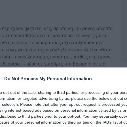
 περιέχουν φυτικές ίνες, πρωτεΐνη και μονοακόρεστα
ι αυτό τα καθιστά από τις καλύτερες επιλογές για το
ινό σας σνακ. Τα λιπαρά τους οξέα αυξάνουν την
στερόλη, μειώνοντας παράλληλη την κακή. Προσθέστε
ύδια – προσέχοντας τις ποσότητες, καθώς περιέχουν
ς θερμίδες – μέσα σε γιαούρτι, στη βρώμη ή σε μια
α να την κάνετε πιο νόστιμη και τραγανή.
Δ
r -
Do Not Process My Personal Information
ο περιέχει καλά, υγιεινά λιπαρά, και περίπου 20
to opt-out of the sale, sharing to third parties, or processing of your per
formation for targeted advertising by us, please use the below opt-out s
ά είδη βιταμινών και μετάλλων—είναι, μάλιστα, από
r selection. Please note that after your opt-out request is processed y
ρες πηγές καλίου, βιταμίνης C, E και Κ, αλλά και β-
eing interest-based ads based on personal information utilized by us or
. Το αβοκάντο είναι πάρα πολύ χορταστικό, και
disclosed to third parties prior to your opt-out. You may separately opt-
-7 γραμμάρια φυτικών ινών ανά μισό φρούτο, όσο
losure of your personal information by third parties on the IAB’s list of