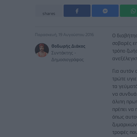
shares
Παρασκευή, 19 Αυγούστου 2016
Ο διαβήτης
σοβαρές επ
Θοδωρής Διάκος
τρόπο ζωής
Συντάκτης -
ανεξέλεγκτ
Δημοσιογράφος
Για αυτόν 
τρώτε υγιε
τα γεύματά
να συνδυά
άλιπη πρωτ
πρέπει να 
όπως αυτο
ζυμαρικών.
τροφές πο