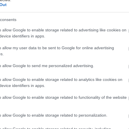
Out
consents
ς – και τα υπόλοιπα φρούτα του δάσους – περιέχουν
o allow Google to enable storage related to advertising like cookies on
ποσότητες βιταμίνης C, με πολύ λίγες θερμίδες. Είναι
evice identifiers in apps.
μελέτες που έχουν συσχετίσει την κατανάλωση αυτών
o allow my user data to be sent to Google for online advertising
ων με τον χαμηλότερο κίνδυνο ανάπτυξης διαβήτη.
s.
ετε το γεύμα σας ακόμα καλύτερο, δοκιμάστε μια
σαλάτα, με φράουλες, σπανάκι και καρύδια.
to allow Google to send me personalized advertising.
ia
o allow Google to enable storage related to analytics like cookies on
chia είναι πλούσιοι σε αντιοξειδωτικά, σε υγιεινά
evice identifiers in apps.
τικές ίνες, μαγνήσιο, ψευδάργυρο, σίδηρο και
o allow Google to enable storage related to functionality of the website
Με 29 γραμμάρια από αυτά τα μικρά σποράκια,
εδόν το 50% της καθημερινής μας δόσης σε φυτικές
πώς αποτελούν τέλειο συμπλήρωμα για το γιαούρτι ή
o allow Google to enable storage related to personalization.
ινό μας, όπως και για τα smoothies.
o allow Google to enable storage related to security, including