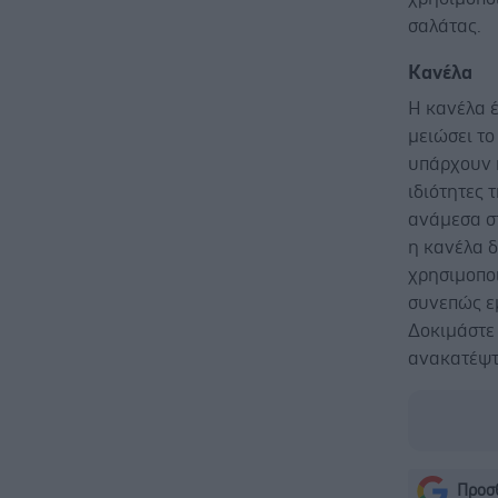
σαλάτας.
Κανέλα
Η κανέλα έ
μειώσει τ
υπάρχουν 
ιδιότητες 
ανάμεσα στ
η κανέλα δ
χρησιμοποι
συνεπώς εμ
Δοκιμάστε
ανακατέψτε
Προσθ