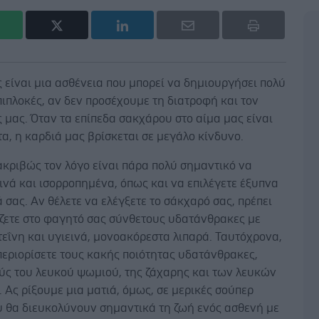
 είναι μια ασθένεια που μπορεί να δημιουργήσει πολύ
ιπλοκές, αν δεν προσέχουμε τη διατροφή και τον
 μας. Όταν τα επίπεδα σακχάρου στο αίμα μας είναι
α, η καρδιά μας βρίσκεται σε μεγάλο κίνδυνο.
ακριβώς τον λόγο είναι πάρα πολύ σημαντικό να
ινά και ισορροπημένα, όπως και να επιλέγετε έξυπνα
 σας. Αν θέλετε να ελέγξετε το σάκχαρό σας, πρέπει
ζετε στο φαγητό σας σύνθετους υδατάνθρακες με
εΐνη και υγιεινά, μονοακόρεστα λιπαρά. Ταυτόχρονα,
περιορίσετε τους κακής ποιότητας υδατάνθρακες,
ύς του λευκού ψωμιού, της ζάχαρης και των λευκών
 Ας ρίξουμε μια ματιά, όμως, σε μερικές σούπερ
υ θα διευκολύνουν σημαντικά τη ζωή ενός ασθενή με