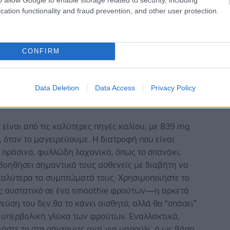
cation functionality and fraud prevention, and other user protection.
ρ είναι γνωστό για τις αντιφλεγμονώδεις ιδιότητές του.
ιχθεί πως είναι πλούσιο σε αντιοξειδωτικά, και η
γεύση του μπορεί να απογειώσει πολλά γεύματα. Για
CONFIRM
αύσετε ως τσάι, αφήστε λίγο φρέσκο, ξεφλουδισμένο
έσα σε μια κούπα με βραστό νερό, ή προσθέστε το σε
Data Deletion
Data Access
Privacy Policy
 ή στο ριζότο.
 είναι από τις καλύτερες πηγές καλίου, με 839 mg
 όταν το μαγειρεύουμε. Η διατροφή που είναι
 πράσινα, φυλλώδη λαχανικά, όπως το σπανάκι,
βοηθήσει σημαντικά τους ασθενείς με διαβήτη να
καλύτερα τα συμπτώματά τους. Χρησιμοποιήστε το
ς συστατικό σε ένα smoothie φρούτων—η αρκετά
εύση του δεν θα το κάνει αισθητό, αλλά θα “σπάσει”
 υπερβολική γλύκα των φρούτων. Εναλλακτικά,
ήστε το στα σάντουιτς αντί για μαρούλι, ή ως βάση