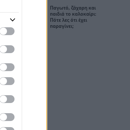
Παγωτό, ζάχαρη και
παιδιά το καλοκαίρι:
Πότε λες ότι έχει
παραγίνει;