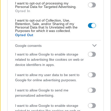
I want to opt-out of processing my
Personal Data for Targeted Advertising.
Opted In
ΣΗΜΕΡΑ ΣΤΟ IATRONET.GR
I want to opt-out of Collection, Use,
Retention, Sale, and/or Sharing of my
Personal Data that Is Unrelated with the
Purposes for which it was collected.
Opted Out
Google consents
I want to allow Google to enable storage
related to advertising like cookies on web or
device identifiers in apps.
I want to allow my user data to be sent to
Google for online advertising purposes.
I want to allow Google to send me
Οι αλλαγές στο σώμα που θεωρούνται φυσιολογικές
personalized advertising.
με το πέρασμα του χρόνου
I want to allow Google to enable storage
related to analytics like cookies on web or